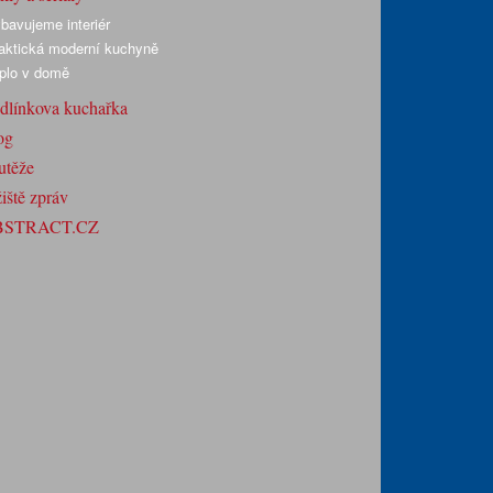
bavujeme interiér
aktická moderní kuchyně
plo v domě
dlínkova kuchařka
og
utěže
iště zpráv
BSTRACT.CZ