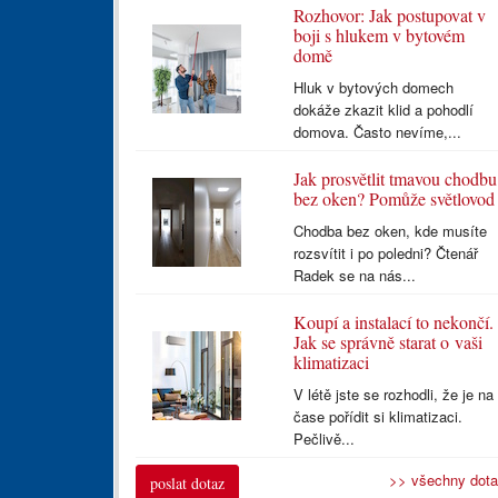
Rozhovor: Jak postupovat v
boji s hlukem v bytovém
domě
Hluk v bytových domech
dokáže zkazit klid a pohodlí
domova. Často nevíme,...
Jak prosvětlit tmavou chodbu
bez oken? Pomůže světlovod
Chodba bez oken, kde musíte
rozsvítit i po poledni? Čtenář
Radek se na nás...
Koupí a instalací to nekončí.
Jak se správně starat o vaši
klimatizaci
V létě jste se rozhodli, že je na
čase pořídit si klimatizaci.
Pečlivě...
>> všechny dot
poslat dotaz