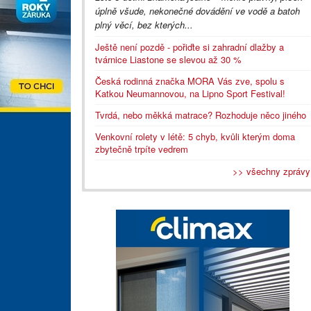
úplně všude, nekonečné dovádění ve vodě a batoh
plný věcí, bez kterých...
Ještě není pozdě - pořiďte si zahradní dlažby a
tvárnice Liastone se slevou až 30 %
Česká rodinná značka MORA Vás zve, spolu s
Katkou Neumannovou, na Lipno Sport Festival!
Tvrdá, nebo měkká matrace? Rozhoduje něco jiného
Venkovní rolety v létě: 5 chyb, kvůli kterým doma
zbytečně trpíte vedrem
>> všechny zprávy