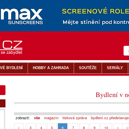
VÉ BYDLENÍ
HOBBY A ZAHRADA
SOUTĚŽE
SERIÁLY
Bydlení v 
zobrazit:
vše
magazín
tisková zpráva
bydlení.cz představuje
6
<
3
4
5
7
8
9
10
>
>