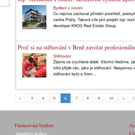
Bydlení v novém
Co nejvíce zachovat přírodní prostředí, posky
centra Prahy. Takové cíle plní projekt top‘ re
developer KKCG Real Estate Group.
Proč si na stěhování v Brně zavolat profesionáln
Stěhování
Žijeme ve zrychlené době. Všichni hledíme, jak
toho přijde věc, jako je stěhování. Nespornou 
stěhování bytů a firem...
6
<
3
4
5
7
8
9
10
>
>
Financování bydlení
Arc
Cyk
Investiční bydlení