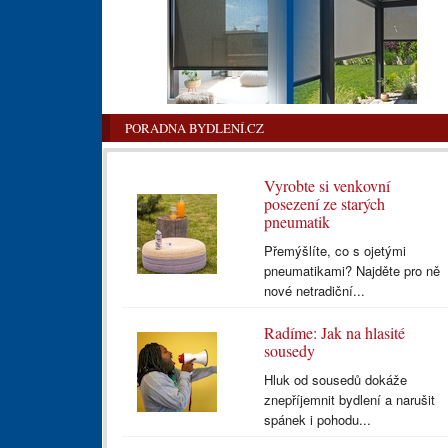
PORADNA BYDLENÍ.CZ
Vyrobte si venkovní
posezení ze starých
pneumatik
Přemýšlíte, co s ojetými
pneumatikami? Najděte pro ně
nové netradiční...
Radíme: Jak na hlasité
sousedy
Hluk od sousedů dokáže
znepříjemnit bydlení a narušit
spánek i pohodu...