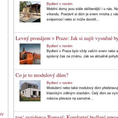
Bydlení v novém
Mobilní domy jsou stále oblíbenější i u nás.
víkendu. Postavit si dům je snem mnoha z nás
svépomocí nebo si může dovolit...
Levný pronájem v Praze: Jak si najít vysněné by
Bydlení v novém
Bydlení v Praze bylo vždy vaším snem nebo sh
správný čas na změnu. Jak se aktuálně pohyb
Co je to modulový dům?
Bydlení v novém
Modulární nebo také modulový dům představuje
klasickým zděným stavbám. Celý dům se vyrobí
měsíce převeze na samotné...
azy
top‘ rezidence Pomezí: Komfortní bydlení upros