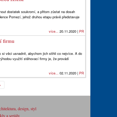
tnout dostatek soukromí, a přitom zůstat na dosah
zidence Pomezí, jehož druhou etapu právě představuje
více...
20.11.2020 |
PR
í firmu
 si věci usnadnit, abychom jich stihli co nejvíce. A do
výhodou využití stěhovací firmy je, že provádí
více...
02.11.2020 |
PR
>
hitektura, design, styl
ly a seriály