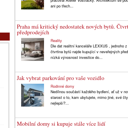
pracoval Ateliér Vostracký. Architektům se pod
ani po třech...
Praha má kritický nedostatek nových bytů. Čtvr
předprodejích
Reality
Dle dat realitní kanceláře LEXXUS , jednoho z 
čtvrtina bytů najde kupující v neveřejných př
nízká výnosnost investice do...
Jak vybrat parkování pro vaše vozidlo
Rodinné domy
Nedílnou součástí každého bydlení, ať už v no
starost o to, kam ubytujete, mimo jiné, své čt
nejlepší?...
Mobilní domy si kupuje stále více lidí