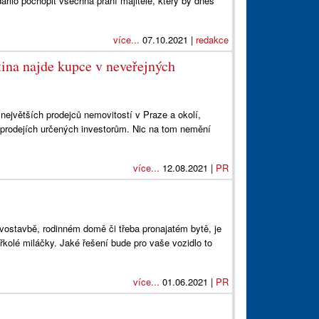
ařilo pochopit všechna přání majitele, který by dnes
více...
07.10.2021 |
redakce
tina najde kupce v neveřejných
největších prodejců nemovitostí v Praze a okolí,
edprodejích určených investorům. Nic na tom nemění
více...
12.08.2021 |
PR
vostavbě, rodinném domě či třeba pronajatém bytě, je
yřkolé miláčky. Jaké řešení bude pro vaše vozidlo to
více...
01.06.2021 |
PR