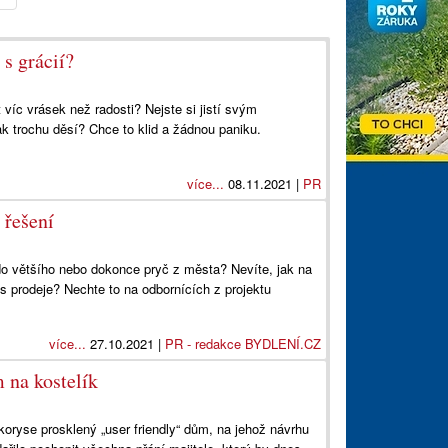
 s grácií?
víc vrásek než radosti? Nejste si jistí svým
k trochu děsí? Chce to klid a žádnou paniku.
více...
08.11.2021 |
PR
 řešení
do většího nebo dokonce pryč z města? Nevíte, jak na
s prodeje? Nechte to na odbornících z projektu
více...
27.10.2021 |
PR - redakce BYDLENÍ.CZ
 na kostelík
koryse prosklený „user friendly“ dům, na jehož návrhu