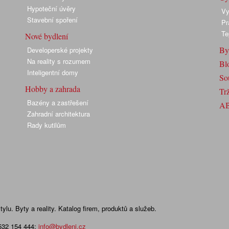
Hypoteční úvěry
Vy
Stavební spoření
Pr
Te
Nové bydlení
By
Developerské projekty
Na reality s rozumem
Bl
Inteligentní domy
So
Hobby a zahrada
Trž
Bazény a zastřešení
A
Zahradní architektura
Rady kutilům
lu. Byty a reality. Katalog firem, produktů a služeb.
 532 154 444
;
info@bydleni.cz