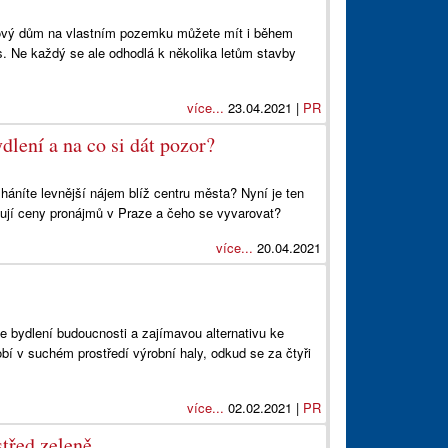
 Nový dům na vlastním pozemku můžete mít i během
. Ne každý se ale odhodlá k několika letům stavby
více...
23.04.2021 |
PR
dlení a na co si dát pozor?
áníte levnější nájem blíž centru města? Nyní je ten
ují ceny pronájmů v Praze a čeho se vyvarovat?
více...
20.04.2021
 bydlení budoucnosti a zajímavou alternativu ke
 v suchém prostředí výrobní haly, odkud se za čtyři
více...
02.02.2021 |
PR
třed zeleně