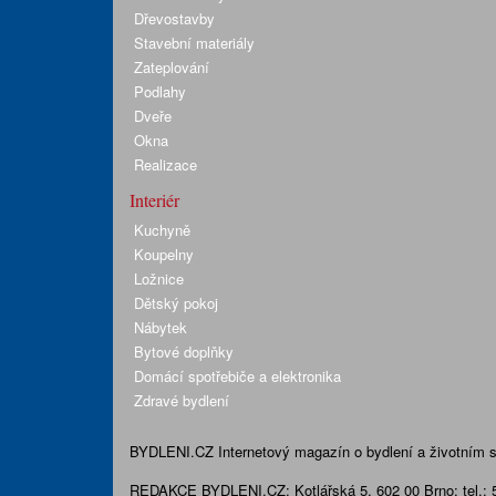
Dřevostavby
Stavební materiály
Zateplování
Podlahy
Dveře
Okna
Realizace
Interiér
Kuchyně
Koupelny
Ložnice
Dětský pokoj
Nábytek
Bytové doplňky
Domácí spotřebiče a elektronika
Zdravé bydlení
BYDLENI.CZ
Internetový magazín o bydlení a životním sty
REDAKCE BYDLENI.CZ:
Kotlářská 5, 602 00 Brno;
tel.: