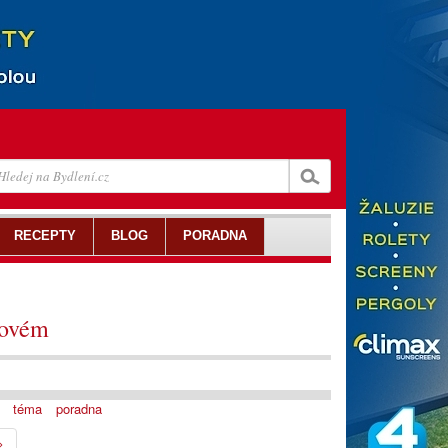
RECEPTY
BLOG
PORADNA
novém
téma
poradna
>