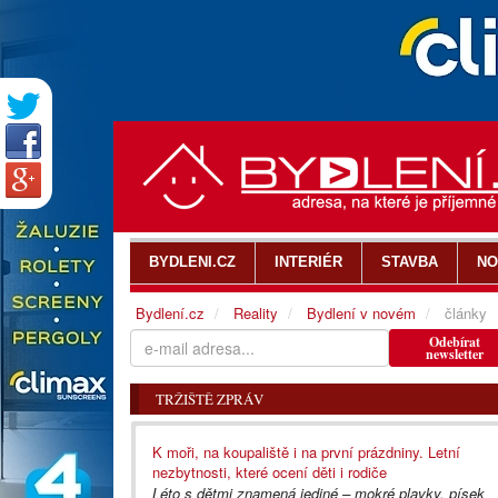
BYDLENI.CZ
INTERIÉR
STAVBA
NO
Bydlení.cz
Reality
Bydlení v novém
články
Odebírat
newsletter
TRŽIŠTĚ ZPRÁV
K moři, na koupaliště i na první prázdniny. Letní
nezbytnosti, které ocení děti i rodiče
Léto s dětmi znamená jediné – mokré plavky, písek