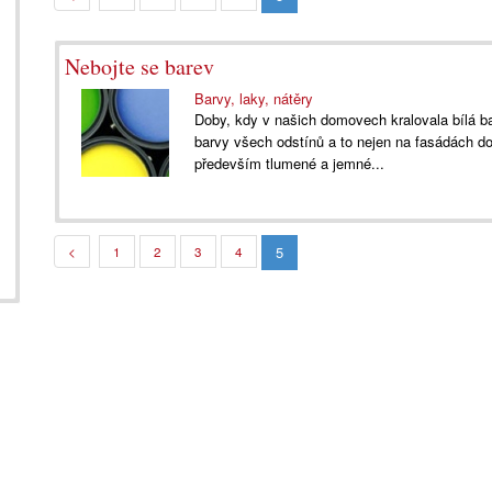
Nebojte se barev
Barvy, laky, nátěry
Doby, kdy v našich domovech kralovala bílá b
barvy všech odstínů a to nejen na fasádách do
především tlumené a jemné...
5
<
1
2
3
4