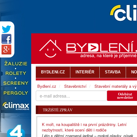
BYDLENI.CZ
INTERIÉR
STAVBA
NO
Bydlení.cz
Stavebnictví
Stavební materiály a v
Odebírat
newsletter
TRŽIŠTĚ ZPRÁV
K moři, na koupaliště i na první prázdniny. Letní
nezbytnosti, které ocení děti i rodiče
Léto s dětmi znamená jediné – mokré plavky, písek