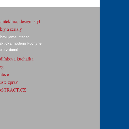
hitektura, design, styl
ly a seriály
bavujeme interiér
aktická moderní kuchyně
plo v domě
dlínkova kuchařka
og
utěže
iště zpráv
BSTRACT.CZ