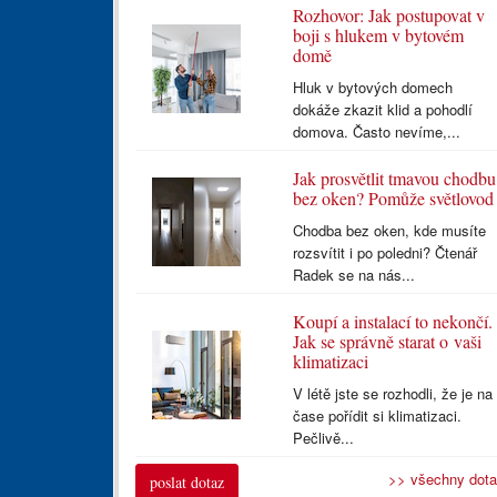
Rozhovor: Jak postupovat v
boji s hlukem v bytovém
domě
Hluk v bytových domech
dokáže zkazit klid a pohodlí
domova. Často nevíme,...
Jak prosvětlit tmavou chodbu
bez oken? Pomůže světlovod
Chodba bez oken, kde musíte
rozsvítit i po poledni? Čtenář
Radek se na nás...
Koupí a instalací to nekončí.
Jak se správně starat o vaši
klimatizaci
V létě jste se rozhodli, že je na
čase pořídit si klimatizaci.
Pečlivě...
>> všechny dot
poslat dotaz