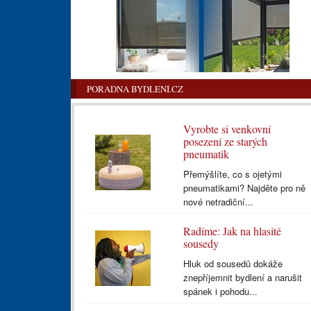
PORADNA BYDLENÍ.CZ
Vyrobte si venkovní
posezení ze starých
pneumatik
Přemýšlíte, co s ojetými
pneumatikami? Najděte pro ně
nové netradiční...
Radíme: Jak na hlasité
sousedy
Hluk od sousedů dokáže
znepříjemnit bydlení a narušit
spánek i pohodu...