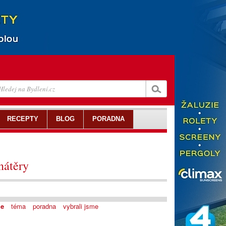
RECEPTY
BLOG
PORADNA
nátěry
je
téma
poradna
vybrali jsme