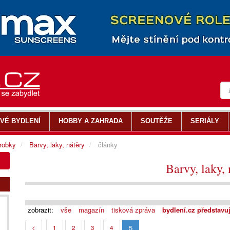
VÉ BYDLENÍ
HOBBY A ZAHRADA
SOUTĚŽE
SERIÁLY
ýrobky
Barvy, laky, nátěry
články
Barvy, laky, 
zobrazit:
vše
magazín
tisková zpráva
bydlení.cz představu
5
<
1
2
3
4