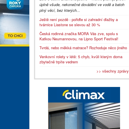
úplně všude, nekonečné dovádění ve vodě a batoh
plný věcí, bez kterých...
Ještě není pozdě - pořiďte si zahradní dlažby a
tvárnice Liastone se slevou až 30 %
Česká rodinná značka MORA Vás zve, spolu s
Katkou Neumannovou, na Lipno Sport Festival!
Tvrdá, nebo měkká matrace? Rozhoduje něco jiného
Venkovní rolety v létě: 5 chyb, kvůli kterým doma
zbytečně trpíte vedrem
>> všechny zprávy