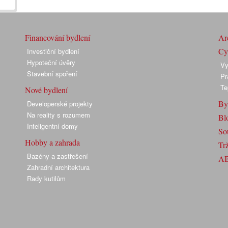
Financování bydlení
Arc
Cyk
Investiční bydlení
Hypoteční úvěry
Vy
Stavební spoření
Pr
Te
Nové bydlení
By
Developerské projekty
Na reality s rozumem
Bl
Inteligentní domy
So
Hobby a zahrada
Trž
Bazény a zastřešení
A
Zahradní architektura
Rady kutilům