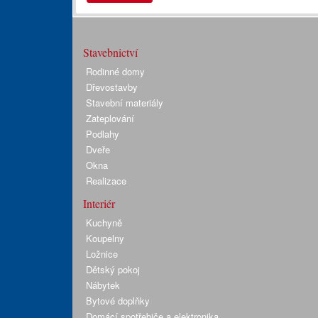
Stavebnictví
Rodinné domy
Dřevostavby
Stavební materiály
Zateplování
Podlahy
Dveře
Okna
Realizace
Interiér
Kuchyně
Koupelny
Ložnice
Dětský pokoj
Nábytek
Bytové doplňky
Domácí spotřebiče a elektronika