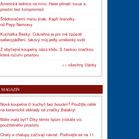
Americká lednice na míru: Haier přináší luxus a
prostor bez kompromisů
Štědrovečerní menu jinak: Kapří hranolky
od Pepy Nemravy
Kuchařka Besky: Cukrařina je pro mě způsob
sebevyjádření, takový můj jedlý umělecký svět
Z obyčejné koupelny oáza klidu. S českou značkou,
která rozumí prostoru
>> všechny články
MAGAZÍN
Nová koupelna či kuchyň bez bourání? Použijte nátěr
na keramické obklady od značky Balakryl
Máte malý byt? Díky těmto tipům získáte víc
použitelného prostoru
Chaty a chalupy zažívají návrat. Podívejte se na 11