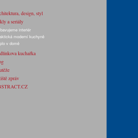
hitektura, design, styl
ly a seriály
bavujeme interiér
aktická moderní kuchyně
plo v domě
dlínkova kuchařka
og
utěže
iště zpráv
BSTRACT.CZ