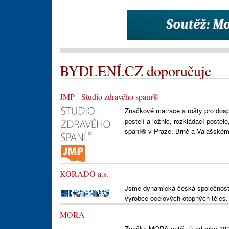
BYDLENÍ.CZ doporučuje
JMP - Studio zdravého spaní®
Značkové matrace a rošty pro dospě
postelí a ložnic, rozkládací postel
spaní® v Praze, Brně a Valašském 
KORADO a.s.
Jsme dynamická česká společnost 
výrobce ocelových otopných těles.
MORA
Značka MORA patří už od roku 18