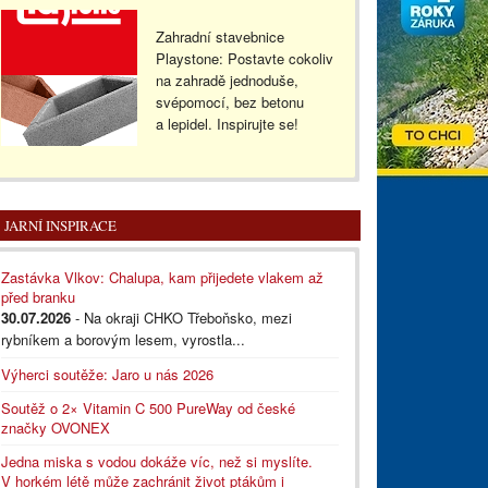
Zahradní stavebnice
Playstone: Postavte cokoliv
na zahradě jednoduše,
svépomocí, bez betonu
a lepidel. Inspirujte se!
JARNÍ INSPIRACE
Zastávka Vlkov: Chalupa, kam přijedete vlakem až
před branku
30.07.2026
- Na okraji CHKO Třeboňsko, mezi
rybníkem a borovým lesem, vyrostla...
Výherci soutěže: Jaro u nás 2026
Soutěž o 2× Vitamin C 500 PureWay od české
značky OVONEX
Jedna miska s vodou dokáže víc, než si myslíte.
V horkém létě může zachránit život ptákům i