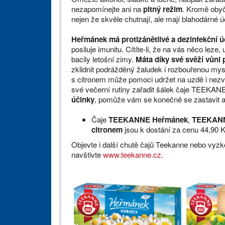
nezapomínejte ani na
pitný režim
. Kromě obyč
nejen že skvěle chutnají, ale mají blahodárné úč
Heřmánek má protizánětlivé a dezinfekční ú
posiluje imunitu. Cítíte-li, že na vás něco l
bacily letošní zimy.
Máta díky své svěží vůni
zklidnit podrážděný žaludek i rozbouřenou my
s citronem může pomoci udržet na uzdě i nezv
své večerní rutiny zařadit šálek čaje TEEKA
účinky
, pomůže vám se konečně se zastavit a
Čaje
TEEKANNE Heřmánek
,
TEEKANN
citronem
jsou k dostání za cenu 44,90 
Objevte i další chutě čajů Teekanne nebo vyzko
navštivte
www.teekanne.cz
.