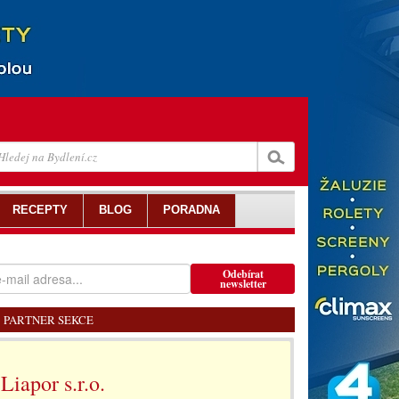
RECEPTY
BLOG
PORADNA
Odebírat
newsletter
PARTNER SEKCE
Liapor s.r.o.