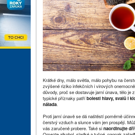
Krátké dny, málo světla, málo pohybu na čerst
zvýšené riziko infekčních i virových onemocněn
důvody, proč se dostavuje jarní únava, tělo j
typické příznaky patří
bolesti hlavy, svalů i k
nálada
.
Proti jarní únavě se dá naštěstí poměrně účinn
čerstvý vzduch a slunce vám jen prospějí. Může
vás zaručeně probere. Také si
naordinujte dří
Omezte alkohol, sladké a tučné, naopak zařaďt