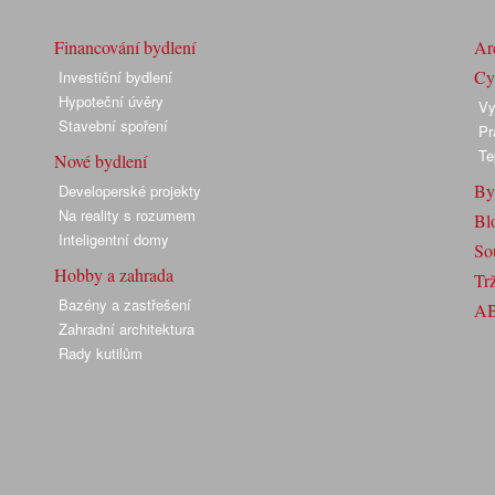
Financování bydlení
Arc
Cyk
Investiční bydlení
Hypoteční úvěry
Vy
Stavební spoření
Pr
Te
Nové bydlení
By
Developerské projekty
Na reality s rozumem
Bl
Inteligentní domy
So
Hobby a zahrada
Trž
Bazény a zastřešení
A
Zahradní architektura
Rady kutilům