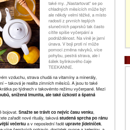
také my. „Nastartovat“ se po
chladných měsících může být
ale někdy velmi těžké, a místo
radosti z prvních teplých
slunečních paprsků tak často
cítíte spíše vyčerpání a
podrážděnost. Na vině je jarní
únava. V boji proti ní může
pomoci změna návyků, více
pohybu, pestrá strava, ale i
šálek bylinkového čaje
TEEKANNE.
vém vzduchu, strava chudá na vitamíny a minerály,
í – taková je realita zimních měsíců. A jsou to také
e zkrátka po týdnech v takovémto režimu vyčerpané. Mezi
loubů, snížená imunita, ale také úzkosti a špatná
ě bojovat.
Snažte se trávit co nejvíc času venku
,
te zařadit nové rituály, taková
studená sprcha po ránu
vější večerku
a v neposlední řadě
upravte jídelníček
.
e více čerstvých potravin, dostatek ovoce a zeleniny a