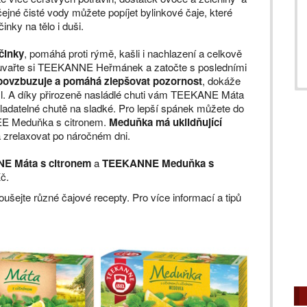
ejné čisté vody můžete popíjet bylinkové čaje, které
inky na tělo i duši.
činky
, pomáhá proti rýmě, kašli i nachlazení a celkově
eze, uvařte si TEEKANNE Heřmánek a zatočte s posledními
 povzbuzuje a pomáhá zlepšovat pozornost
, dokáže
sl. A díky přirozeně nasládlé chuti vám TEEKANE Máta
ladatelné chutě na sladké. Pro lepší spánek můžete do
NEE Meduňka s citronem.
Meduňka má uklidňující
 zrelaxovat po náročném dni.
E Máta s citronem
a
TEEKANNE Meduňka s
Kč.
ušejte různé čajové recepty. Pro více informací a tipů