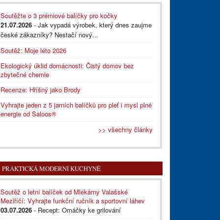
Soutěžte o 3 prémiové balíčky pro kočky
21.07.2026
- Jak vypadá výrobek, který dnes zaujme
české zákazníky? Nestačí nový...
Soutěž: Moje léto 2026
Ekologický úklid domácnosti: Čistý domov bez
zbytečné chemie
Recenze: Hříšný jako Brody
Vyhrajte jeden z 5 jarních balíčků pro pleť i mysl plné
energie od Saloos®
>> všechny články
PRAKTICKÁ MODERNÍ KUCHYNĚ
Soutěž o letní balíček od Mlékárny Valašské
Meziříčí: Vyhrajte funkční ručník a sportovní láhev
03.07.2026
- Recept: Omáčky ke grilování