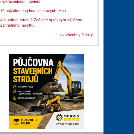
nejkrásnějších interiérů
10 největších výhod hliníkových oken
Jak zařídit terasu? Začněte správným výběrem
zahradního nábytku
>> všechny články