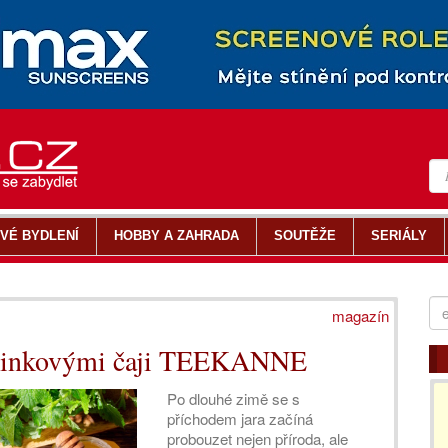
VÉ BYDLENÍ
HOBBY A ZAHRADA
SOUTĚŽE
SERIÁLY
magazín
 bylinkovými čaji TEEKANNE
Po dlouhé zimě se s
příchodem jara začíná
probouzet nejen příroda, ale