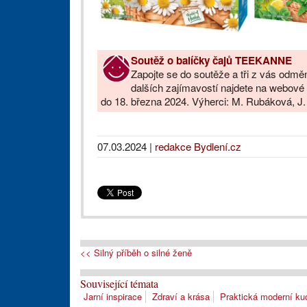
Soutěž o balíčky čajů TEEKANNE
Zapojte se do soutěže a tři z vás o
dalších zajímavostí najdete na webové
do 18. března 2024. Výherci: M. Rubáková, J
07.03.2024
|
redakce Bydlení.cz
<< Silný příběh o silné ženě
Související témata
Jarní inspirace
Zdraví a krása
Praktická moderní k