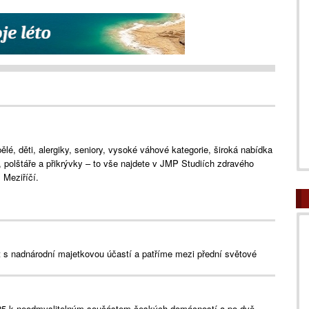
lé, děti, alergiky, seniory, vysoké váhové kategorie, široká nabídka
e, polštáře a přikrývky – to vše najdete v JMP Studiích zdravého
Meziříčí.
s nadnárodní majetkovou účastí a patříme mezi přední světové
25 k neodmyslitelným součástem českých domácností a po dvě