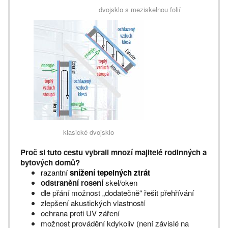
dvojsklo s meziskelnou folií
klasické dvojsklo
Proč si tuto cestu vybrali mnozí majitelé rodinných a
bytových domů?
razantní
snížení tepelných ztrát
odstranění rosení
skel/oken
dle přání možnost „dodatečně“ řešit přehřívání
zlepšení akustických vlastností
ochrana proti UV záření
možnost provádění kdykoliv (není závislé na