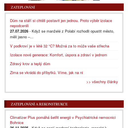
ZATEPLOVÁNÍ
Dům na stáří si chtěli postavit jen jednou. Proto výběr izolace
nepodcenili
27.07.2026
- Když se manželé z Polabí rozhodli opustit město,
měli jasno –...
V podkroví je v létě 32 °C? Možná za to může vaše střecha
Izolace nové generace: Komfort, úspora a zdraví v jednom
Zdravý krov a teplý dům
Zima se vkrádá do příbytků. Víme, jak na ni
>> všechny články
ZATEPLOVÁNÍ A REKONSTRUKCE
Climatizer Plus pomáhá šetřit energii v Psychiatrické nemocnici
Bohnice
26.11.2025
- Když se spojí moderní technologie, respekt k