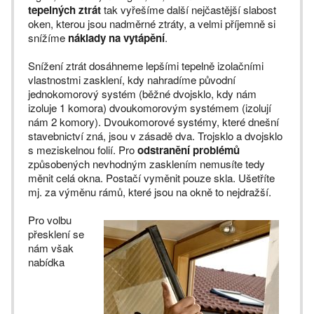
tepelných ztrát
tak vyřešíme další nejčastější slabost
oken, kterou jsou nadměrné ztráty, a velmi příjemně si
snížíme
náklady na vytápění
.
Snížení ztrát dosáhneme lepšími tepelně izolačními
vlastnostmi zasklení, kdy nahradíme původní
jednokomorový systém (běžné dvojsklo, kdy nám
izoluje 1 komora) dvoukomorovým systémem (izolují
nám 2 komory). Dvoukomorové systémy, které dnešní
stavebnictví zná, jsou v zásadě dva. Trojsklo a dvojsklo
s meziskelnou folií. Pro
odstranění problémů
způsobených nevhodným zasklením nemusíte tedy
měnit celá okna. Postačí vyměnit pouze skla. Ušetříte
mj. za výměnu rámů, které jsou na okně to nejdražší.
Pro volbu
přesklení se
nám však
nabídka