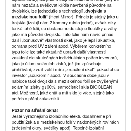
nám nezačala svěšovat křídla navržená původně na
dvojsklo), lze jednoduše s technologií „
dvojskla s
meziskelnou folií
“ (Heat Mirror). Princip je stejný jako u
trojskla (izolují nám 2 komory místo jedné), avšak díky
tenké tuhé folii, se dostaneme do stejné tloušťky a váhy
jako má původní dvojsklo. Tato folie nám navíc přináší
další „bonusové“ vlastnosti skel, jako je lepší akustika,
ochrana proti UV záření apod. Výběrem konkrétního
typu folie lze také aktuálně upravit další vlastnosti
zasklení dle skutečných individuálních potřeb investorů,
jako je útlum solárních zisků, jež jim způsobuje
přehřívání, zvolit větší míru „zrcadlení skel“, pokud chce
investor „soukromí“ apod. V současné době jsou v
nabídce také dvojskla s meziskelnou folií se zvýšenými
solárními zisky g≥60%, samočistící skla BIOCLEAN
atd. Možností, jaké chtít a mít sklo je více, stejně jako
potřeb a přání zákazníků.
Pozor na střešní okna!
Ještě výraznějšího izolačního efektu dosáhneme při
použití 2skla s meziskelnou folií v nakloněných rovinách
(střešními okny, světlíky apod). Tepelně-izolační