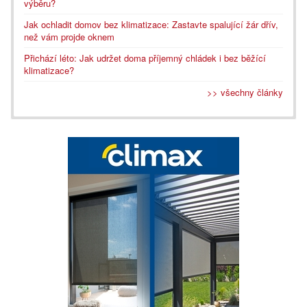
výběru?
Jak ochladit domov bez klimatizace: Zastavte spalující žár dřív,
než vám projde oknem
Přichází léto: Jak udržet doma příjemný chládek i bez běžící
klimatizace?
>> všechny články