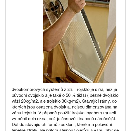
dvoukomorových systémů zúží. Trojsklo je širší, než je
původní dvojsklo a je také o 50 % těžší ( běžné dvojsklo
váží 20kg/m2, ale trojsklo 30kg/m2). Stávající rámy, do
kterých jsou osazena dvojskla, nejsou dimenzována na
váhu trojskla. V případě použití trojskel bychom museli
vyměnit celá okna, což je časově ifinančně náročnější.
Dát do stávajících rámů zasklení, které má poloviční
tepelné ztráty, ale přitom stejnou tloušťku a váhu (aby se