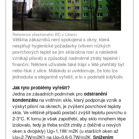
Reference přeskleného BD v Liberci
Většina zákazníků není spokojena s okny, která
nesplňují hygienické požadavky (vlivem nízkých
povrchových teplot se jim skla/okna rosí a následně
vznikají plísně) a způsobují nadměrné ztráty tepelné i
finanční. Některé uživatele také trápí v létě přehřátý byt
nebo hluk z ulice. Málokdo si uvědomuje, že toto lze
jednoduše a elegantně vyřešit, a to v podstatě kdykoliv.
Jak tyto problémy vyřešit?
Jedna ze zásadních podmínek pro
odstranění
kondenzátu
na vnitřním skle, který podporuje vznik a
výskyt plísní na oknech, je zvýšení povrchové teploty
skla. Ve většině případů postačí zvýšit teplotu povrchu o
2-3°C. K tomu je však zapotřebí, aby sklo mnohem lépe
izolovalo, tedy je třeba snížit ztráty z (běžně u nových
oken s dvojskly) Ug=1,1W/ m2K (u starších oken až
Ug=2,7W/m2K!) na Ug=0,6-0,7W/m2K.
Snížením