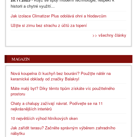
historii a chytré využití...
Jak izolace Climatizer Plus odolává ohni a hlodavcům
Užijte si zimu bez strachu z účtů za topení
>> všechny články
MAGAZÍN
Nová koupelna či kuchyň bez bourání? Použijte nátěr na
keramické obklady od značky Balakryl
Máte malý byt? Díky těmto tipům získáte víc použitelného
prostoru
Chaty a chalupy zažívají návrat. Podívejte se na 11
nejkrásnějších interiérů
10 největších výhod hliníkových oken
Jak zařídit terasu? Začněte správným výběrem zahradního
nábytku