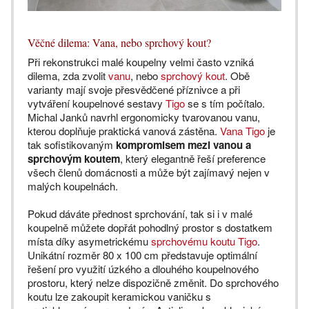
Věčné dilema: Vana, nebo sprchový kout?
Při rekonstrukci malé koupelny velmi často vzniká
dilema, zda zvolit
vanu
, nebo
sprchový kout
. Obě
varianty mají svoje přesvědčené příznivce a při
vytváření koupelnové sestavy
Tigo
se s tím počítalo.
Michal Janků navrhl ergonomicky tvarovanou vanu,
kterou doplňuje praktická vanová zástěna.
Vana Tigo
je
tak sofistikovaným
kompromisem mezi vanou a
sprchovým koutem
, který elegantně řeší preference
všech členů domácnosti a může být zajímavý nejen v
malých koupelnách.
Pokud dáváte přednost sprchování, tak si i v malé
koupelně můžete dopřát pohodlný prostor s dostatkem
místa díky asymetrickému
sprchovému koutu Tigo
.
Unikátní rozměr 80 x 100 cm představuje optimální
řešení pro využití úzkého a dlouhého koupelnového
prostoru, který nelze dispozičně změnit. Do sprchového
koutu lze zakoupit keramickou vaničku s