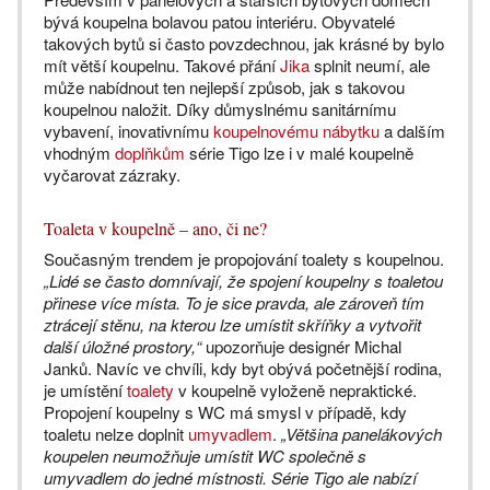
bývá koupelna bolavou patou interiéru. Obyvatelé
takových bytů si často povzdechnou, jak krásné by bylo
mít větší koupelnu. Takové přání
Jika
splnit neumí, ale
může nabídnout ten nejlepší způsob, jak s takovou
koupelnou naložit. Díky důmyslnému sanitárnímu
vybavení, inovativnímu
koupelnovému nábytku
a dalším
vhodným
doplňkům
série Tigo lze i v malé koupelně
vyčarovat zázraky.
Toaleta v koupelně – ano, či ne?
Současným trendem je propojování toalety s koupelnou.
„Lidé se často domnívají, že spojení koupelny s toaletou
přinese více místa. To je sice pravda, ale zároveň tím
ztrácejí stěnu, na kterou lze umístit skříňky a vytvořit
další úložné prostory,“
upozorňuje designér Michal
Janků. Navíc ve chvíli, kdy byt obývá početnější rodina,
je umístění
toalety
v koupelně vyloženě nepraktické.
Propojení koupelny s WC má smysl v případě, kdy
toaletu nelze doplnit
umyvadlem
.
„Většina panelákových
koupelen neumožňuje umístit WC společně s
umyvadlem do jedné místnosti. Série Tigo ale nabízí