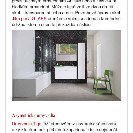
protiskluzovým provedením Antislip nebo v klasickém
hladkém provedení. Můžete také volit ze dvou druhů
skel – transparentní nebo arctic. Povrchová úprava skel
Jika perla GLASS
umožňuje velmi snadnou a komfortní
údržbu, kterou oceníte při každém úklidu.
Asymetrická umyvadla
Umyvadla Tigo
těží především z asymetrického tvaru,
díky kterému bez problémů zapadnou i do té nejmenší