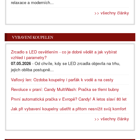
relaxace a moderních...
>> všechny články
VYBAVENÍ KOUPELEN
Zrcadlo s LED osvětlením - co je dobré vědět a jak vybírat
vzhled i parametry?
07.05.2026
- Od chvíle, kdy se LED zrcadla objevila na trhu,
jejich obliba postupně...
Vaflový len: Ozdoba koupelny i parťák k vodě a na cesty
Revoluce v praní: Candy MultiWash: Pračka se třemi bubny
První automatická pračka v Evropě? Candy! A letos slaví 80 let
Jak při vybavení koupelny ušetřit a přitom nesnížit svůj komfort
>> všechny články