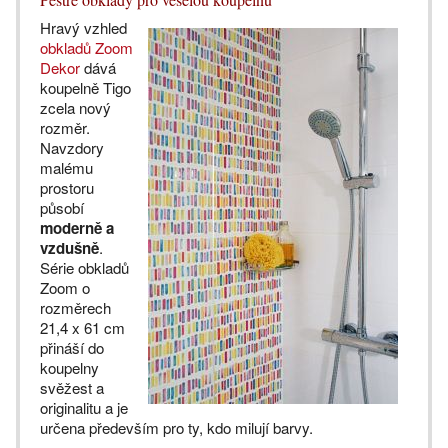
Hravý vzhled
obkladů Zoom
Dekor
dává
koupelně Tigo
zcela nový
rozměr.
Navzdory
malému
prostoru
působí
moderně a
vzdušně
.
Série obkladů
Zoom o
rozměrech
21,4 x 61 cm
přináší do
koupelny
svěžest a
originalitu a je
určena především pro ty, kdo milují barvy.