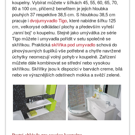
koupelny. Vybírat můžete v šířkách 45, 55, 60, 65, 70,
80 a 100 cm, přičemž benefitem je jejich hloubka
pouhých 37 respektive 38,5 cm. S hloubkou 38,5 cm
pracuje i
dvojumyvadlo Tigo
, které nabídne šířku 125
cm, velkorysé odkládací plochy a především vyřeší
„ranní boj“ o koupelnu. Stejně jako umývátka ze série
Tigo můžete i umyvadla pořídit v setu společně se
skříňkou. Praktická
skříňka pod umyvadlo
schová do
plnovýsuvných šuplíků vše potřebné a chytře navržené
úchytky neomezují volný pohyb v koupelně. Zařízení
můžete dále kombinovat se střední nebo vysokou
skříňkou. Skříňky jsou k dispozici v barvách creme, bílá
nebo ve výraznějších odstínech mokka a svěží zelené.
Pestré obklady pro veselou koupelnu