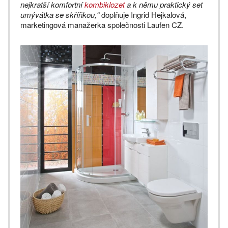
nejkratší komfortní
kombiklozet
a k němu praktický set
umývátka se skříňkou,“
doplňuje Ingrid Hejkalová,
marketingová manažerka společnosti Laufen CZ.