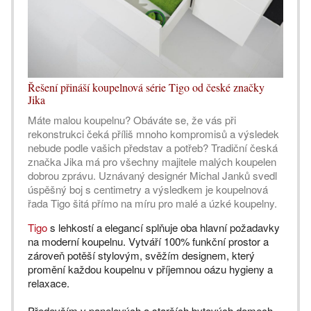
Řešení přináší koupelnová série Tigo od české značky
Jika
Máte malou koupelnu? Obáváte se, že vás při
rekonstrukci čeká příliš mnoho kompromisů a výsledek
nebude podle vašich představ a potřeb? Tradiční česká
značka Jika má pro všechny majitele malých koupelen
dobrou zprávu. Uznávaný designér Michal Janků svedl
úspěšný boj s centimetry a výsledkem je koupelnová
řada Tigo šitá přímo na míru pro malé a úzké koupelny.
Tigo
s lehkostí a elegancí splňuje oba hlavní požadavky
na moderní koupelnu. Vytváří 100% funkční prostor a
zároveň potěší stylovým, svěžím designem, který
promění každou koupelnu v příjemnou oázu hygieny a
relaxace.
Především v panelových a starších bytových domech