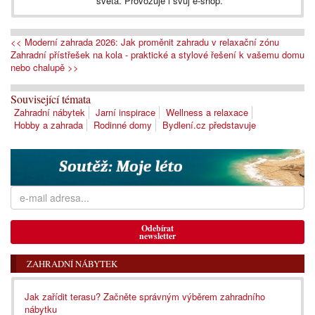
světa. Provozuje i svůj e-shop.
<< Moderní zahrada 2026: Jak proměnit zahradu v relaxační zónu
Zahradní přístřešek na kola - praktické a stylové řešení k vašemu domu
nebo chalupě >>
Související témata
Zahradní nábytek
Jarní inspirace
Wellness a relaxace
Hobby a zahrada
Rodinné domy
Bydlení.cz představuje
Odebírat
newsletter
ZAHRADNÍ NÁBYTEK
Jak zařídit terasu? Začněte správným výběrem zahradního
nábytku