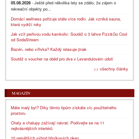
05.08.2026
- Ještě před několika lety se zdálo, že zájem o
rekreační objekty po...
Domácí wellness pořizuje stále více rodin. Jak vzniká sauna,
která vydrží roky
Jak vzít perlivou vodu kamkoliv: Soutěž o 3 lahve Fizz&Go Cool
od SodaStream
Bazén, nebo vířivka? Každý relaxuje jinak
Soutěž o voucher na oběd pro dva v Levandulovém údolí
>> všechny články
MAGAZÍN
Máte malý byt? Díky těmto tipům získáte víc použitelného
prostoru
Chaty a chalupy zažívají návrat. Podívejte se na 11
nejkrásnějších interiérů
10 největších výhod hliníkových oken