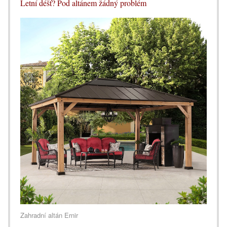
Letní déšť? Pod altánem žádný problém
Zahradní altán Ernir