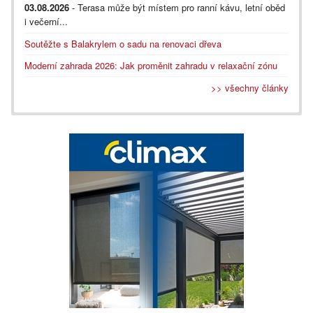
03.08.2026
- Terasa může být místem pro ranní kávu, letní oběd
i večerní...
Soutěžte s Balakrylem o sadu na renovaci dřeva
Moderní zahrada 2026: Jak proměnit zahradu v relaxační zónu
>> všechny články