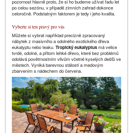
pozornost hlavně proto, že si ho budeme užívat řadu let
po celou sezónu, v případě zimních zahrad dokonce
celoročně. Podstatným faktorem je tedy i jeho kvalita.
Vyberte si ten pravý pro vás
Můžete si vybrat například precizně zpracovaný
nábytek z masivního a odolného exotického dřeva
eukalyptu nebo teaku.
Tropický eukalyptus
má velice
tvrdé, odolné, a přitom lehké dřevo, které bez problémů
odolává povětrnostním vlivům včetně kyselých dešťů ve
městech. Vyniká barevnou stálostí a medovým
zbarvením s nádechem do červena.