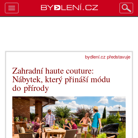
Toggle
navigation
bydlení.cz představuje
Zahradní haute couture:
Nábytek, který přináší módu
do přírody