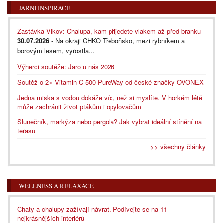
JARNÍ INSPIRACE
Zastávka Vlkov: Chalupa, kam přijedete vlakem až před branku
30.07.2026
- Na okraji CHKO Třeboňsko, mezi rybníkem a
borovým lesem, vyrostla...
Výherci soutěže: Jaro u nás 2026
Soutěž o 2× Vitamin C 500 PureWay od české značky OVONEX
Jedna miska s vodou dokáže víc, než si myslíte. V horkém létě
může zachránit život ptákům i opylovačům
Slunečník, markýza nebo pergola? Jak vybrat ideální stínění na
terasu
>> všechny články
WELLNESS A RELAXACE
Chaty a chalupy zažívají návrat. Podívejte se na 11
nejkrásnějších interiérů