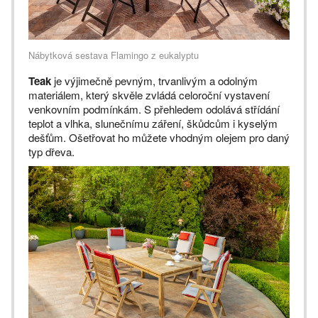
Nábytková sestava Flamingo z eukalyptu
Teak
je výjimečně pevným, trvanlivým a odolným
materiálem, který skvěle zvládá celoroční vystavení
venkovním podmínkám. S přehledem odolává střídání
teplot a vlhka, slunečnímu záření, škůdcům i kyselým
dešťům. Ošetřovat ho můžete vhodným olejem pro daný
typ dřeva.