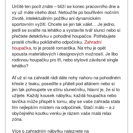
Určitě ten pocit znáte – blíží se konec pracovního dne a
vy už máte všeho dost. Netoužíte po bouřlivém nočním
životě, intelektuálním požitku ani dynamickém
sportovním vyžití. Chcete se jen tak válet… Je jedno,
jestli se svalíte na lehátko a vystavíte tvář slunci nebo si
přečtete detektivku v pohodlné houpačce. Potřebujete
prostě chvilku poklidného odpočinku.
Zahradní
houpačka
, to je prostě romantika. Na trhu je opět
spousta materiálových i designových možností. Je libo
rodinnou houpačku pro tři, nebo stylové závěsné single
lehátko?
Ať už si na zahradě rádi dáte nohy nahoru na pohodlném
křesle z teaku, posedíte s přáteli pod altánem nebo si
jen tak pohoupete ve stínu slunečníku, hlavní je, že si to
užijete. Každý kousek nábytku, každá houpačka nebo
lavička může přispět k tomu, aby se vaše zahrada stala
tím nejlepším místem na odpočinek. Stačí málo – a z
obyčejného koutku venku je rázem vaše malá relax
zóna.
Více o zahradním nábytku naleznete na