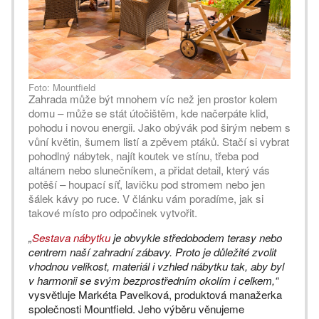
Foto: Mountfield
Zahrada může být mnohem víc než jen prostor kolem
domu – může se stát útočištěm, kde načerpáte klid,
pohodu i novou energii. Jako obývák pod širým nebem s
vůní květin, šumem listí a zpěvem ptáků. Stačí si vybrat
pohodlný nábytek, najít koutek ve stínu, třeba pod
altánem nebo slunečníkem, a přidat detail, který vás
potěší – houpací síť, lavičku pod stromem nebo jen
šálek kávy po ruce. V článku vám poradíme, jak si
takové místo pro odpočinek vytvořit.
„
Sestava nábytku
je obvykle středobodem terasy nebo
centrem naší zahradní zábavy. Proto je důležité zvolit
vhodnou velikost, materiál i vzhled nábytku tak, aby byl
v harmonii se svým bezprostředním okolím i celkem,“
vysvětluje Markéta Pavelková, produktová manažerka
společnosti Mountfield. Jeho výběru věnujeme