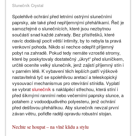
Slunečník Crystal
Spolehlivě ochrání před letními ostrými slunečními
paprsky, ale také před nepříjemnými přeháňkami. Řeč je
samozřejmě o slunečnících, které jsou nezbytnou
součástí snad každé zahrady. Bez přístřešků, které
navíc dodávají pocit větší intimity, by to nebyla ta pravá
venkovní pohoda. Nikdo si nechce odepřít příjemný
pobyt na zahradě. Pokud tedy nemáte vzrostlé stromy,
které by poskytovaly dostatečný „úkryt“ před sluníčkem,
určitě oceníte velký slunečník, jenž zajistí příjemný stín i
v parném létě. K vybavení těch lepších patří výškově
nastavitelná tyč se spolehlivou aretací a teleskopický
vysouvací mechanismus pro otevírání stínidla. Vyplatí
se vybrat
slunečník
s naklápěcí střechou, která stíní i
před šikmými ranními nebo večerními paprsky slunce, a
potahem z vodoodpudivého polyesteru, jenž ochrání
před dešťovou přeháňkou. Aby slunečník nevzal první
závan větru, pořiďte raději opravdu robustní stojan.
Nechte se houpat – na vlně klidu a stylu