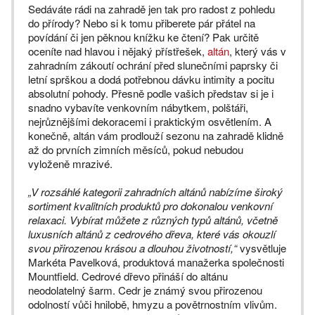
Sedáváte rádi na zahradě jen tak pro radost z pohledu
do přírody? Nebo si k tomu přiberete pár přátel na
povídání či jen pěknou knížku ke čtení? Pak určitě
oceníte nad hlavou i nějaký přístřešek,
altán
, který vás v
zahradním zákoutí ochrání před slunečními paprsky či
letní sprškou a dodá potřebnou dávku intimity a pocitu
absolutní pohody. Přesně podle vašich představ si je i
snadno vybavíte venkovním nábytkem, polštáři,
nejrůznějšími dekoracemi i praktickým osvětlením. A
konečně, altán vám prodlouží sezonu na zahradě klidně
až do prvních zimních měsíců, pokud nebudou
vyloženě mrazivé.
„V rozsáhlé kategorii zahradních altánů nabízíme široký
sortiment kvalitních produktů pro dokonalou venkovní
relaxaci. Vybírat můžete z různých typů altánů, včetně
luxusních altánů z cedrového dřeva, které vás okouzlí
svou přirozenou krásou a dlouhou životností,“
vysvětluje
Markéta Pavelková, produktová manažerka společnosti
Mountfield. Cedrové dřevo přináší do altánu
neodolatelný šarm. Cedr je známý svou přirozenou
odolností vůči hnilobě, hmyzu a povětrnostním vlivům.