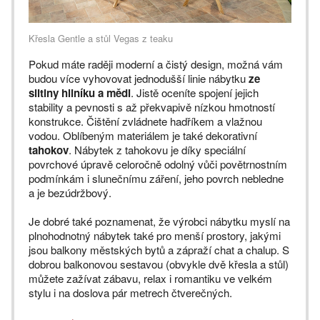
Křesla Gentle a stůl Vegas z teaku
Pokud máte raději moderní a čistý design, možná vám
budou více vyhovovat jednodušší linie nábytku
ze
slitiny hliníku a mědi
. Jistě oceníte spojení jejich
stability a pevnosti s až překvapivě nízkou hmotností
konstrukce. Čištění zvládnete hadříkem a vlažnou
vodou. Oblíbeným materiálem je také dekorativní
tahokov
. Nábytek z tahokovu je díky speciální
povrchové úpravě celoročně odolný vůči povětrnostním
podmínkám i slunečnímu záření, jeho povrch nebledne
a je bezúdržbový.
Je dobré také poznamenat, že výrobci nábytku myslí na
plnohodnotný nábytek také pro menší prostory, jakými
jsou balkony městských bytů a zápraží chat a chalup. S
dobrou balkonovou sestavou (obvykle dvě křesla a stůl)
můžete zažívat zábavu, relax i romantiku ve velkém
stylu i na doslova pár metrech čtverečných.