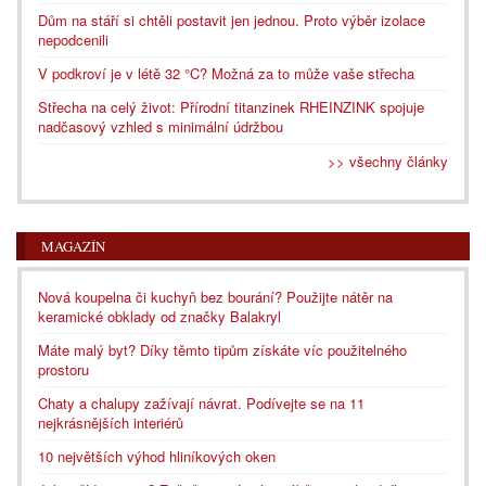
Dům na stáří si chtěli postavit jen jednou. Proto výběr izolace
nepodcenili
V podkroví je v létě 32 °C? Možná za to může vaše střecha
Střecha na celý život: Přírodní titanzinek RHEINZINK spojuje
nadčasový vzhled s minimální údržbou
>> všechny články
MAGAZÍN
Nová koupelna či kuchyň bez bourání? Použijte nátěr na
keramické obklady od značky Balakryl
Máte malý byt? Díky těmto tipům získáte víc použitelného
prostoru
Chaty a chalupy zažívají návrat. Podívejte se na 11
nejkrásnějších interiérů
10 největších výhod hliníkových oken