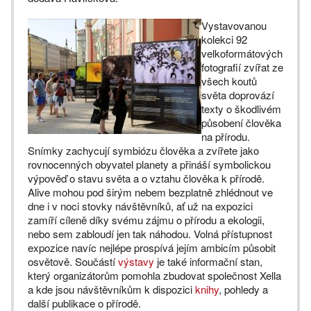
Vystavovanou
kolekci 92
velkoformátových
fotografií zvířat ze
všech koutů
světa doprovází
texty o škodlivém
působení člověka
na přírodu.
Snímky zachycují symbiózu člověka a zvířete jako
rovnocenných obyvatel planety a přináší symbolickou
výpověď o stavu světa a o vztahu člověka k přírodě.
Alive mohou pod širým nebem bezplatně zhlédnout ve
dne i v noci stovky návštěvníků, ať už na expozici
zamíří cíleně díky svému zájmu o přírodu a ekologii,
nebo sem zabloudí jen tak náhodou. Volná přístupnost
expozice navíc nejlépe prospívá jejím ambicím působit
osvětově. Součástí
výstavy
je také informační stan,
který organizátorům pomohla zbudovat společnost Xella
a kde jsou návštěvníkům k dispozici
knihy
, pohledy a
další publikace o přírodě.