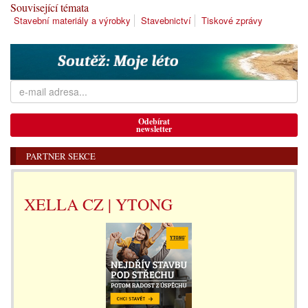
Související témata
Stavební materiály a výrobky
Stavebnictví
Tiskové zprávy
Odebírat
newsletter
PARTNER SEKCE
XELLA CZ | YTONG