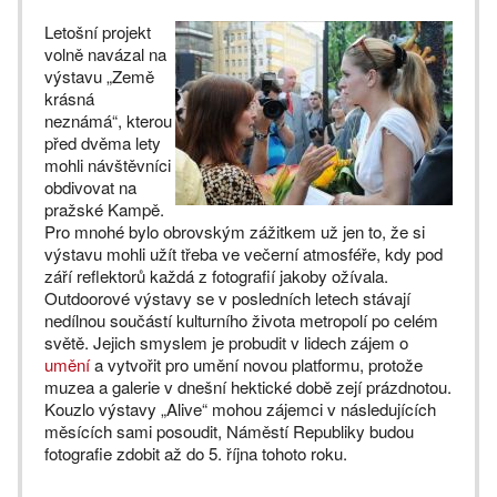
Letošní projekt
volně navázal na
výstavu „Země
krásná
neznámá“, kterou
před dvěma lety
mohli návštěvníci
obdivovat na
pražské Kampě.
Pro mnohé bylo obrovským zážitkem už jen to, že si
výstavu mohli užít třeba ve večerní atmosféře, kdy pod
září reflektorů každá z fotografií jakoby ožívala.
Outdoorové výstavy se v posledních letech stávají
nedílnou součástí kulturního života metropolí po celém
světě. Jejich smyslem je probudit v lidech zájem o
umění
a vytvořit pro umění novou platformu, protože
muzea a galerie v dnešní hektické době zejí prázdnotou.
Kouzlo výstavy „Alive“ mohou zájemci v následujících
měsících sami posoudit, Náměstí Republiky budou
fotografie zdobit až do 5. října tohoto roku.