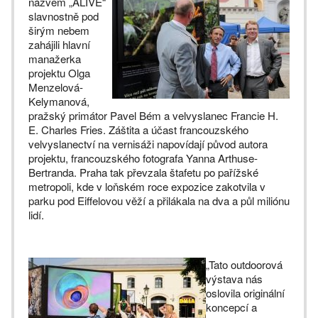
názvem „ALIVE“
slavnostně pod
širým nebem
zahájili hlavní
manažerka
projektu Olga
Menzelová-
Kelymanová,
pražský primátor Pavel Bém a velvyslanec Francie H.
E. Charles Fries. Záštita a účast francouzského
velvyslanectví na vernisáži napovídají původ autora
projektu, francouzského fotografa Yanna Arthuse-
Bertranda. Praha tak převzala štafetu po pařížské
metropoli, kde v loňském roce expozice zakotvila v
parku pod Eiffelovou věží a přilákala na dva a půl miliónu
lidí.
„Tato outdoorová
výstava nás
oslovila originální
koncepcí a