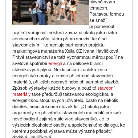
hlavně svým
tématem.
Poutavou formou
se snaží
připomenout
nejširší veřejnosti některá závažná ekologická rizika
současného světa, která přímo souvisí také se
stavebnictvím“ komentuje partnerství projektu
marketingová manažerka Xella CZ Ivana Havlíčková.
Právě stavebnictví se totiž významnou měrou podílí na
světové spotřebě
energií
a na celkové bilanci
skleníkových plynů. Nejde přitom zdaleka jen o
energetické nároky a emise při výrobě stavebních
materiálů, při jejich dopravě nebo při samotné stavbě.
Způsob výstavby každé budovy a použité
stavební
materiály
také předurčují takzvanou ekologickou a
energetickou stopu svých uživatelů, často na několik
desítek, nebo dokonce stovek let. „O ekologické
argumenty se při výběru stavebních materiálů pro své
nové bydlení zajímá stále více stavebníků. Je to
výsledek dlouholeté osvěty a společenského dialogu, ke
kterému podobná výstava může výrazně přispět,“
dodává Havlíčková.