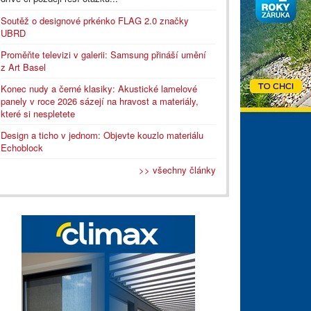
Soutěž o designové prkénko FLAG 2.0 značky
UBRD
Proměňte televizi v galerii: Samsung přináší umění
z Art Basel
Konec nudy a černé klasiky: Akustické lamelové
panely v roce 2026 sázejí na hravost a materiály,
které si nespletete
Design a ticho v jednom: Objevte kouzlo materiálu
Echoblock
>> všechny články