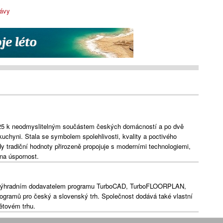
rávy
25 k neodmyslitelným součástem českých domácností a po dvě
kuchyni. Stala se symbolem spolehlivosti, kvality a poctivého
dy tradiční hodnoty přirozeně propojuje s moderními technologiemi,
a úspornost.
e výhradním dodavatelem programu TurboCAD, TurboFLOORPLAN,
gramů pro český a slovenský trh. Společnost dodává také vlastní
ětovém trhu.