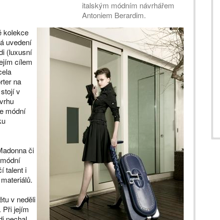
italským módním návrhářem
Antoniem Berardim.
é kolekce
tá uvedení
i (luxusní
ejím cílem
cela
rter na
stojí v
ávrhu
že módní
ku
 Madonna či
l módní
 talent i
 materiálů.
ětu v neděli
 Při jejím
di nechal