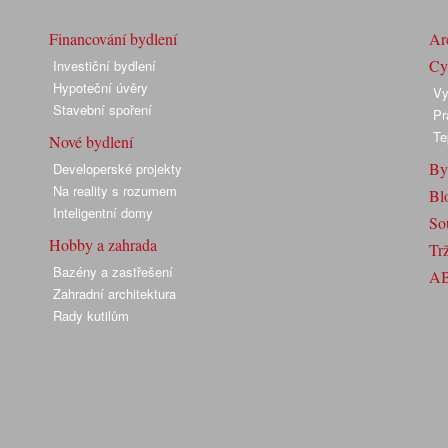
Financování bydlení
Arc
Cyk
Investiční bydlení
Hypoteční úvěry
Vy
Stavební spoření
Pr
Te
Nové bydlení
By
Developerské projekty
Na reality s rozumem
Bl
Inteligentní domy
So
Hobby a zahrada
Trž
Bazény a zastřešení
A
Zahradní architektura
Rady kutilům