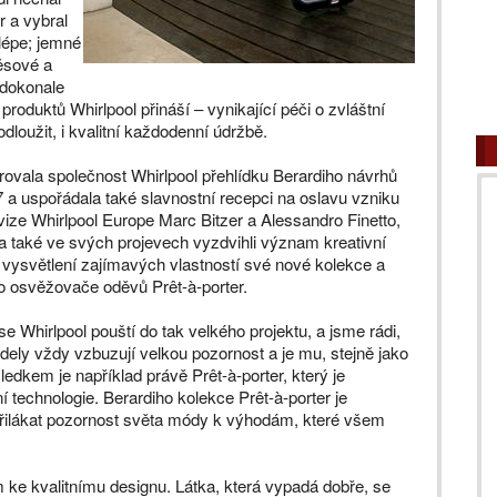
 a vybral
jlépe; jemné
měsové a
 dokonale
oduktů Whirlpool přináší – vynikající péči o zvláštní
dloužit, i kvalitní každodenní údržbě.
rovala společnost Whirlpool přehlídku Berardiho návrhů
a uspořádala také slavnostní recepci na oslavu vzniku
ivize Whirlpool Europe Marc Bitzer a Alessandro Finetto,
ba také ve svých projevech vyzdvihli význam kreativní
 k vysvětlení zajímavých vlastností své nové kolekce a
o osvěžovače oděvů Prêt-à-porter.
se Whirlpool pouští do tak velkého projektu, a jsme rádi,
ely vždy vzbuzují velkou pozornost a je mu, stejně jako
ledkem je například právě Prêt-à-porter, který je
technologie. Berardiho kolekce Prêt-à-porter je
řilákat pozornost světa módy k výhodám, které všem
čem ke kvalitnímu designu. Látka, která vypadá dobře, se