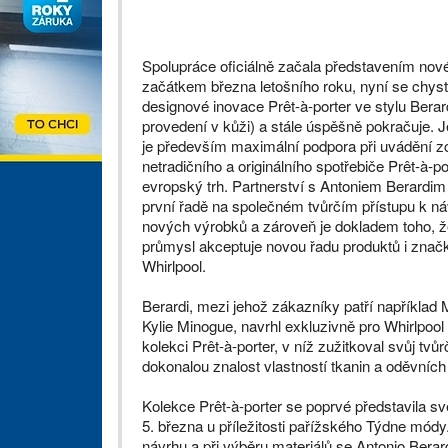
Spolupráce oficiálně začala představením nov
začátkem března letošního roku, nyní se chys
designové inovace Prêt-à-porter ve stylu Berard
provedení v kůži) a stále úspěšně pokračuje. J
je především maximální podpora při uvádění z
netradičního a originálního spotřebiče Prêt-à-po
evropský trh. Partnerství s Antoniem Berardim 
první řadě na společném tvůrčím přístupu k n
nových výrobků a zároveň je dokladem toho, 
průmysl akceptuje novou řadu produktů i znač
Whirlpool.
Berardi, mezi jehož zákazníky patří například
Kylie Minogue, navrhl exkluzivně pro Whirlpoo
kolekci Prêt-à-porter, v níž zužitkoval svůj tvůrčí
dokonalou znalost vlastností tkanin a oděvních
Kolekce Prêt-à-porter se poprvé představila sv
5. března u příležitosti pařížského Týdne módy.
návrhu a při výběru materiálů se Antonio Berar