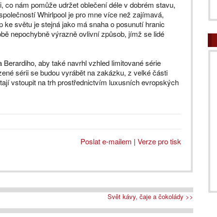
oli, co nám pomůže udržet oblečení déle v dobrém stavu,
společností Whirlpool je pro mne více než zajímavá,
up ke světu je stejná jako má snaha o posunutí hranic
 době nepochybně výrazně ovlivní způsob, jímž se lidé
Berardiho, aby také navrhl vzhled limitované série
zené sérii se budou vyrábět na zakázku, z velké části
ají vstoupit na trh prostřednictvím luxusních evropských
Poslat e-mailem
|
Verze pro tisk
Svět kávy, čaje a čokolády >>