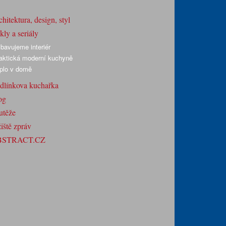
hitektura, design, styl
ly a seriály
bavujeme interiér
aktická moderní kuchyně
plo v domě
dlínkova kuchařka
og
utěže
iště zpráv
BSTRACT.CZ