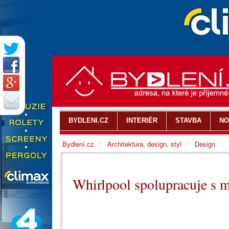
BYDLENI.CZ
INTERIÉR
STAVBA
NO
Bydlení.cz
Architektura, design, styl
Design
Whirlpool spolupracuje s