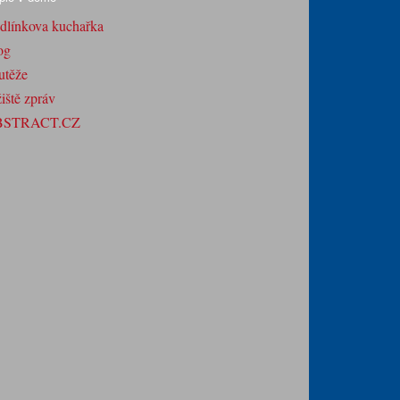
dlínkova kuchařka
og
utěže
iště zpráv
BSTRACT.CZ