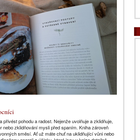
ocníci
 přivést pohodu a radost. Nejenže uvolňuje a zklidňuje,
tor nebo zklidňování mysli před spaním. Kniha zároveň
 vonných směsí. Ať už máte chuť na uklidňující vůni nebo
inečnou energii a účinky, které jsou v knize detailně