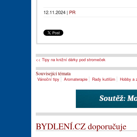
12.11.2024
|
PR
<< Tipy na knižní dárky pod stromeček
Související témata
Vánoční tipy
Aromaterapie
Rady kutilům
Hobby a 
BYDLENÍ.CZ doporučuje