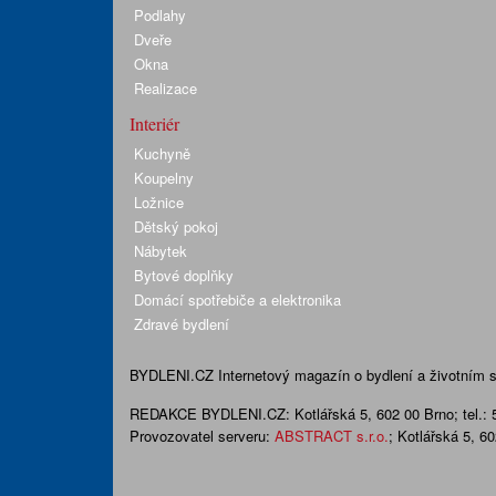
Podlahy
Dveře
Okna
Realizace
Interiér
Kuchyně
Koupelny
Ložnice
Dětský pokoj
Nábytek
Bytové doplňky
Domácí spotřebiče a elektronika
Zdravé bydlení
BYDLENI.CZ
Internetový magazín o bydlení a životním sty
REDAKCE BYDLENI.CZ:
Kotlářská 5, 602 00 Brno;
tel.:
Provozovatel serveru:
ABSTRACT s.r.o.
; Kotlářská 5, 6