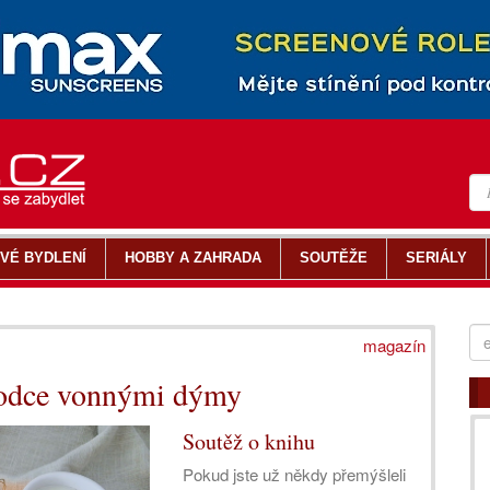
VÉ BYDLENÍ
HOBBY A ZAHRADA
SOUTĚŽE
SERIÁLY
magazín
vodce vonnými dýmy
Soutěž o knihu
Pokud jste už někdy přemýšleli