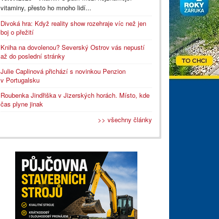
vitaminy, přesto ho mnoho lidí...
Divoká hra: Když reality show rozehraje víc než jen
boj o přežití
Kniha na dovolenou? Severský Ostrov vás nepustí
až do poslední stránky
Julie Caplinová přichází s novinkou Penzion
v Portugalsku
Roubenka Jindřiška v Jizerských horách. Místo, kde
čas plyne jinak
>> všechny články