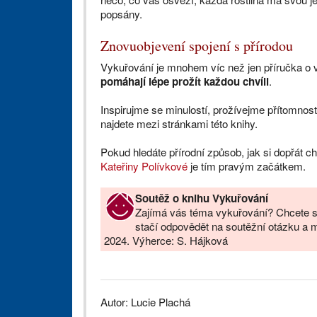
popsány.
Znovuobjevení spojení s přírodou
Vykuřování je mnohem víc než jen příručka o 
pomáhají lépe prožít každou chvíli
.
Inspirujme se minulostí, prožívejme přítomnost
najdete mezi stránkami této knihy.
Pokud hledáte přírodní způsob, jak si dopřát chv
Kateřiny Polívkové
je tím pravým začátkem.
Soutěž o knihu Vykuřování
Zajímá vás téma vykuřování? Chcete se
stačí odpovědět na soutěžní otázku a mít
2024. Výherce: S. Hájková
Autor: Lucie Plachá