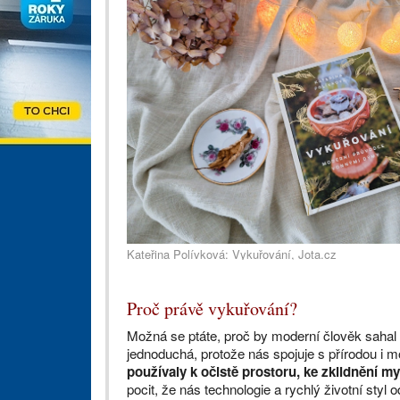
Kateřina Polívková: Vykuřování, Jota.cz
Proč právě vykuřování?
Možná se ptáte, proč by moderní člověk sahal 
jednoduchá, protože nás spojuje s přírodou i 
používaly k očistě prostoru, ke zklidnění my
pocit, že nás technologie a rychlý životní styl