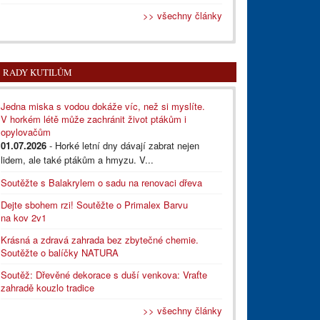
>> všechny články
RADY KUTILŮM
Jedna miska s vodou dokáže víc, než si myslíte.
V horkém létě může zachránit život ptákům i
opylovačům
01.07.2026
- Horké letní dny dávají zabrat nejen
lidem, ale také ptákům a hmyzu. V...
Soutěžte s Balakrylem o sadu na renovaci dřeva
Dejte sbohem rzi! Soutěžte o Primalex Barvu
na kov 2v1
Krásná a zdravá zahrada bez zbytečné chemie.
Soutěžte o balíčky NATURA
Soutěž: Dřevěné dekorace s duší venkova: Vraťte
zahradě kouzlo tradice
>> všechny články