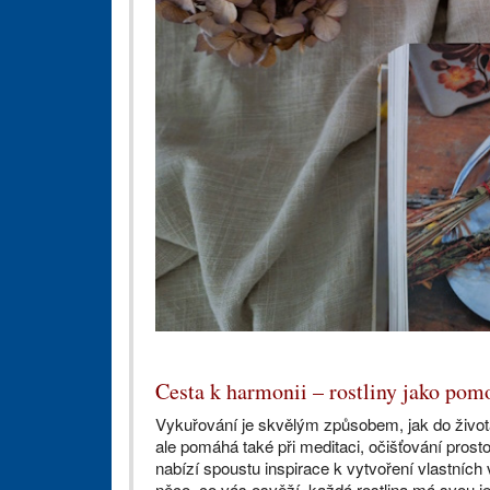
Cesta k harmonii – rostliny jako pom
Vykuřování je skvělým způsobem, jak do života
ale pomáhá také při meditaci, očišťování pros
nabízí spoustu inspirace k vytvoření vlastních
něco, co vás osvěží, každá rostlina má svou jed