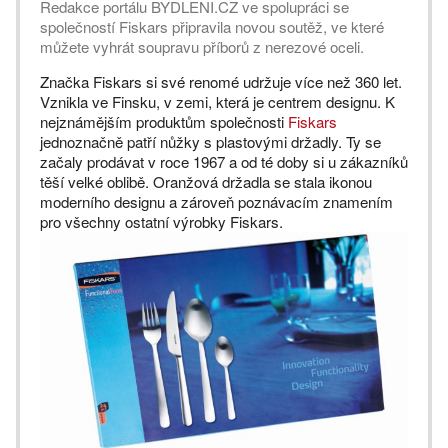
Redakce portálu BYDLENI.CZ ve spolupráci se
společností Fiskars připravila novou soutěž, ve které
můžete vyhrát soupravu příborů z nerezové oceli.
Značka Fiskars si své renomé udržuje více než 360 let.
Vznikla ve Finsku, v zemi, která je centrem designu. K
nejznámějším produktům společnosti
Fiskars
jednoznačně patří nůžky s plastovými držadly. Ty se
začaly prodávat v roce 1967 a od té doby si u zákazníků
těší velké oblibě. Oranžová držadla se stala ikonou
moderního designu a zároveň poznávacím znamením
pro všechny ostatní výrobky Fiskars.