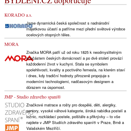
KORADO a.s.
Jsme dynamická česká společnost s nadnárodní
majetkovou účastí a patříme mezi přední světové výrobce
ocelových otopných těles.
MORA
Značka MORA patří už od roku 1825 k neodmyslitelným
součástem českých domácností a po dvě století provází
každodenní život v kuchyni. Stala se symbolem
spolehlivosti, kvality a poctivého řemesla, na kterém staví
i dnes, kdy tradiční hodnoty přirozeně propojuje s
moderními technologiemi, nadčasovým designem a
důrazem na úspornost.
JMP - Studio zdravého spaní®
Značkové matrace a rošty pro dospělé, děti, alergiky,
seniory, vysoké váhové kategorie, široká nabídka postelí a
ložnic, rozkládací postele, polštáře a přikrývky – to vše
najdete v JMP Studiích zdravého spaní® v Praze, Brně a
Valašském Meziříčí.