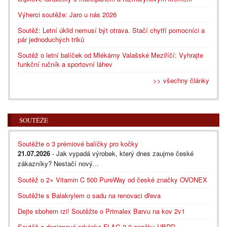
Výherci soutěže: Jaro u nás 2026
Soutěž: Letní úklid nemusí být otrava. Stačí chytří pomocníci a
pár jednoduchých triků
Soutěž o letní balíček od Mlékárny Valašské Meziříčí: Vyhrajte
funkční ručník a sportovní láhev
>> všechny články
SOUTĚŽE
Soutěžte o 3 prémiové balíčky pro kočky
21.07.2026
- Jak vypadá výrobek, který dnes zaujme české
zákazníky? Nestačí nový...
Soutěž o 2× Vitamin C 500 PureWay od české značky OVONEX
Soutěžte s Balakrylem o sadu na renovaci dřeva
Dejte sbohem rzi! Soutěžte o Primalex Barvu na kov 2v1
Soutěž o designové prkénko FLAG 2.0 značky UBRD