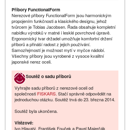
Příbory FunctionalForm
Nerezové příbory FunctionalForm jsou harmonickým
propojením funkčnosti a klasického designu, jehož
tvůrcem je Tobias Jacobsen. Řada obsahuje kompletní
nabídku výrobků v matné i lesklé povrchové úpravě.
Ergonomický tvar držadel umožňuje komfortní držení
příborů a přináší radost z jejich používání.
Samozřejmostí je možnost mytí v myčce nádobí.
Všechny příbory jsou vyrobené z vysoce kvalitní
japonské nerez oceli.
Soutěž o sadu příborů
Vyhrajte sadu příborů z nerezové oceli od
společnosti
FISKARS
. Stačí správně odpovědět na
jednoduchou otázku. Soutěž trvá do 23. března 2014.
Soutěž byla ukončena.
Vítězové:
Ivo Hlavatý, František Fouček a Pavel Majerčák