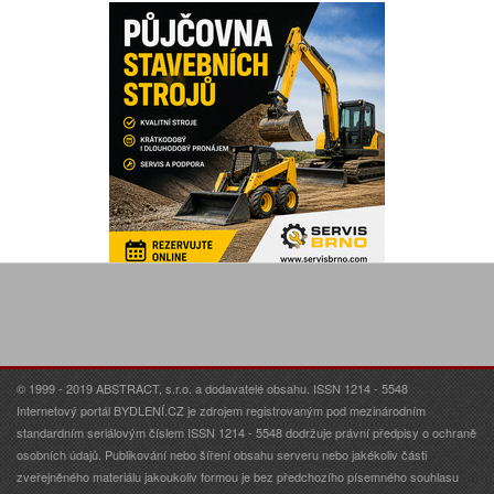
© 1999 - 2019 ABSTRACT, s.r.o. a dodavatelé obsahu. ISSN 1214 - 5548
Internetový portál BYDLENÍ.CZ je zdrojem registrovaným pod mezinárodním
standardním seriálovým číslem ISSN 1214 - 5548 dodržuje právní předpisy o ochraně
osobních údajů. Publikování nebo šíření obsahu serveru nebo jakékoliv části
zveřejněného materiálu jakoukoliv formou je bez předchozího písemného souhlasu