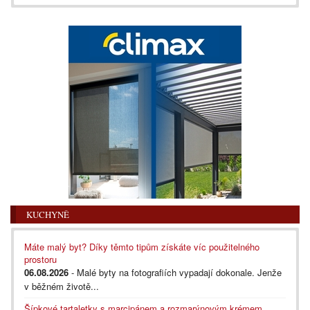
KUCHYNĚ
Máte malý byt? Díky těmto tipům získáte víc použitelného
prostoru
06.08.2026
- Malé byty na fotografiích vypadají dokonale. Jenže
v běžném životě...
Šípkové tartaletky s marcipánem a rozmarýnovým krémem