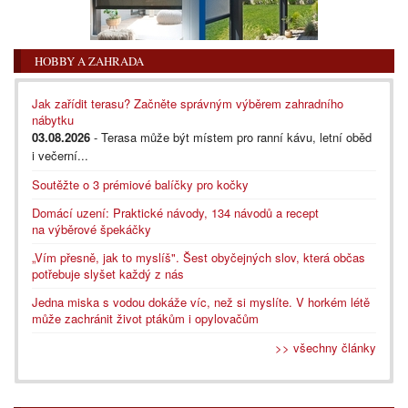
HOBBY A ZAHRADA
Jak zařídit terasu? Začněte správným výběrem zahradního
nábytku
03.08.2026
- Terasa může být místem pro ranní kávu, letní oběd
i večerní...
Soutěžte o 3 prémiové balíčky pro kočky
Domácí uzení: Praktické návody, 134 návodů a recept
na výběrové špekáčky
„Vím přesně, jak to myslíš". Šest obyčejných slov, která občas
potřebuje slyšet každý z nás
Jedna miska s vodou dokáže víc, než si myslíte. V horkém létě
může zachránit život ptákům i opylovačům
>> všechny články