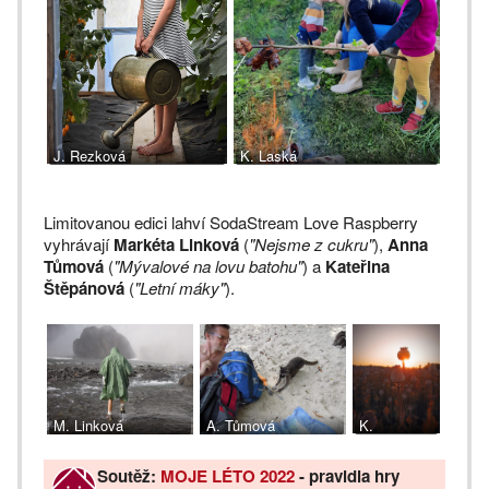
J. Rezková
K. Laská
Limitovanou edici lahví SodaStream Love Raspberry
vyhrávají
Markéta Linková
(
"Nejsme z cukru"
),
Anna
Tůmová
(
"Mývalové na lovu batohu"
) a
Kateřina
Štěpánová
(
"Letní máky"
).
M. Linková
A. Tůmová
K.
Štěpánová
Soutěž:
MOJE LÉTO 2022
- pravidla hry