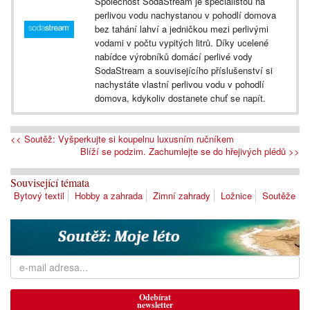
Společnost SodaStream je specialistou na
perlivou vodu nachystanou v pohodlí domova
bez tahání lahví a jedničkou mezi perlivými
vodami v počtu vypitých litrů. Díky ucelené
nabídce výrobníků domácí perlivé vody
SodaStream a souvisejícího příslušenství si
nachystáte vlastní perlivou vodu v pohodlí
domova, kdykoliv dostanete chuť se napít.
<< Soutěž: Vyšperkujte si koupelnu luxusním ručníkem
Blíží se podzim. Zachumlejte se do hřejivých plédů >>
Související témata
Bytový textil
Hobby a zahrada
Zimní zahrady
Ložnice
Soutěže
Odebírat
newsletter