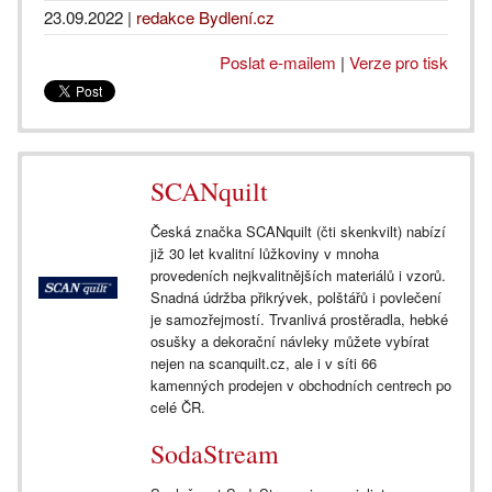
23.09.2022
|
redakce Bydlení.cz
Poslat e-mailem
|
Verze pro tisk
SCANquilt
Česká značka SCANquilt (čti skenkvilt) nabízí
již 30 let kvalitní lůžkoviny v mnoha
provedeních nejkvalitnějších materiálů i vzorů.
Snadná údržba přikrývek, polštářů i povlečení
je samozřejmostí. Trvanlivá prostěradla, hebké
osušky a dekorační návleky můžete vybírat
nejen na scanquilt.cz, ale i v síti 66
kamenných prodejen v obchodních centrech po
celé ČR.
SodaStream