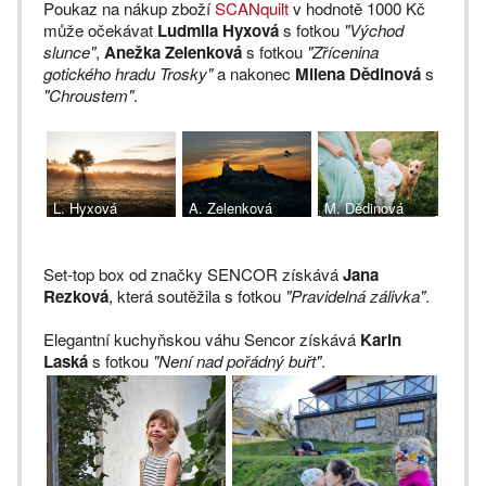
Poukaz na nákup zboží
SCANquilt
v hodnotě 1000 Kč
může očekávat
Ludmila Hyxová
s fotkou
"Východ
slunce"
,
Anežka Zelenková
s fotkou
"Zřícenina
gotického hradu Trosky"
a nakonec
Milena Dědinová
s
"Chroustem"
.
L. Hyxová
A. Zelenková
M. Dědinová
Set-top box od značky SENCOR získává
Jana
Rezková
, která soutěžila s fotkou
"Pravidelná zálivka"
.
Elegantní kuchyňskou váhu Sencor získává
Karin
Laská
s fotkou
"Není nad pořádný buřt"
.