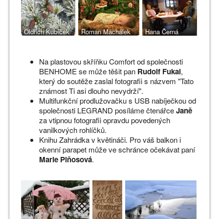
Oldřich Kubíček
Roman Machálek
Hana Černá
Na plastovou skříňku Comfort od společnosti
BENHOME se může těšit pan
Rudolf Fukal
,
který do soutěže zaslal fotografii s názvem "Tato
známost Ti asi dlouho nevydrží".
Multifunkční prodlužovačku s USB nabíječkou od
společnosti LEGRAND posíláme čtenářce
Janě
za vtipnou fotografii opravdu povedených
vanilkových rohlíčků.
Knihu Zahrádka v květináči. Pro váš balkon i
okenní parapet může ve schránce očekávat paní
Marie Piňosová
.