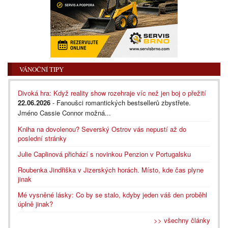
VÁNOČNÍ TIPY
Divoká hra: Když reality show rozehraje víc než jen boj o přežití
22.06.2026
- Fanoušci romantických bestsellerů zbystřete.
Jméno Cassie Connor možná...
Kniha na dovolenou? Severský Ostrov vás nepustí až do
poslední stránky
Julie Caplinová přichází s novinkou Penzion v Portugalsku
Roubenka Jindřiška v Jizerských horách. Místo, kde čas plyne
jinak
Mé vysněné lásky: Co by se stalo, kdyby jeden váš den proběhl
úplně jinak?
>> všechny články