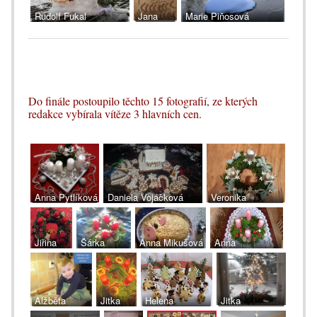
Rudolf Fukal
Jana
Marie Piňosová
Epikaridis
Do finále postoupilo těchto 15 fotografií, ze kterých
redakce vybírala vítěze 3 hlavních cen.
Anna Pytlíková
Daniela Vojáčková
Veronika
Kolínová
Jiřina
Šárka
Anna Mikušová
Anna
Bartošová
Šimlíková
Potůčková
Alžběta
Jitka
Helena
Jitka
Šmídová
Šulcová
Zobková
Majerczyk