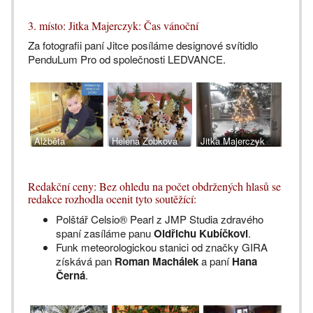
3. místo: Jitka Majerczyk: Čas vánoční
Za fotografii paní Jitce posíláme designové svítidlo
PenduLum Pro od společnosti LEDVANCE.
Alžběta
Helena Zobková
Jitka Majerczyk
Šmídová
Redakční ceny: Bez ohledu na počet obdržených hlasů se
redakce rozhodla ocenit tyto soutěžící:
Polštář Celsio® Pearl z JMP Studia zdravého
spaní zasíláme panu
Oldřichu Kubíčkovi
.
Funk meteorologickou stanici od značky GIRA
získává pan
Roman Machálek
a paní
Hana
Černá
.