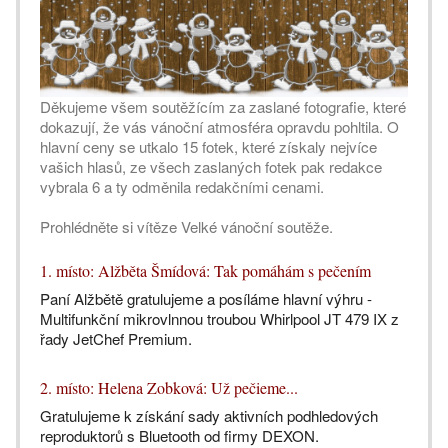
Děkujeme všem soutěžícím za zaslané fotografie, které
dokazují, že vás vánoční atmosféra opravdu pohltila. O
hlavní ceny se utkalo 15 fotek, které získaly nejvíce
vašich hlasů, ze všech zaslaných fotek pak redakce
vybrala 6 a ty odměnila redakčními cenami.
Prohlédněte si vítěze Velké vánoční soutěže.
1. místo: Alžběta Šmídová: Tak pomáhám s pečením
Paní Alžbětě gratulujeme a posíláme hlavní výhru -
Multifunkční mikrovlnnou troubou Whirlpool JT 479 IX z
řady JetChef Premium.
2. místo: Helena Zobková: Už pečieme...
Gratulujeme k získání sady aktivních podhledových
reproduktorů s Bluetooth od firmy DEXON.