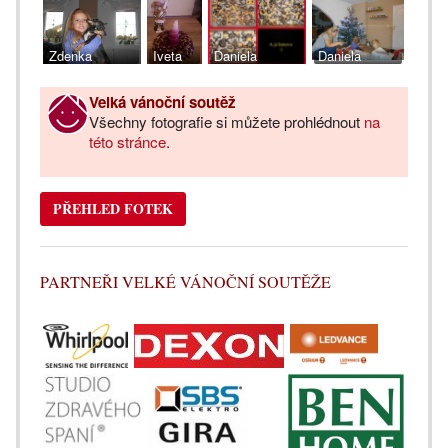
Zdenka
Iveta
Daniela
Daniela
Kotyzová
Knoblochová
Klímová
Pazourková
Velká vánoční soutěž
Všechny fotografie si můžete prohlédnout
na
této stránce
.
PŘEHLED FOTEK
PARTNEŘI VELKÉ VÁNOČNÍ SOUTĚŽE