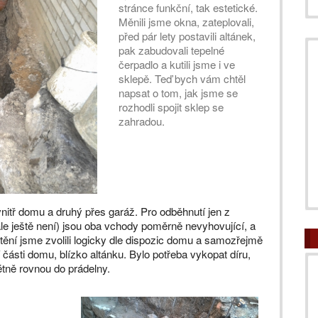
stránce funkční, tak estetické.
Měnili jsme okna, zateplovali,
před pár lety postavili altánek,
pak zabudovali tepelné
čerpadlo a kutili jsme i ve
sklepě. Teď bych vám chtěl
napsat o tom, jak jsme se
rozhodli spojit sklep se
zahradou.
itř domu a druhý přes garáž. Pro odběhnutí jen z
ale ještě není) jsou oba vchody poměrně nevyhovující, a
stění jsme zvolili logicky dle dispozic domu a samozřejmě
části domu, blízko altánku. Bylo potřeba vykopat díru,
étně rovnou do prádelny.