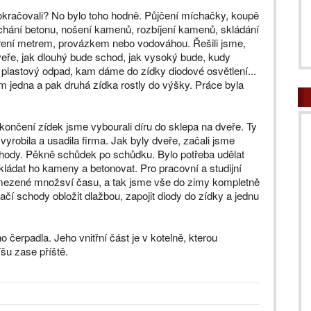
okračovali? No bylo toho hodně. Půjčení míchačky, koupě
hání betonu, nošení kamenů, rozbíjení kamenů, skládání
ení metrem, provázkem nebo vodováhou. Řešili jsme,
eře, jak dlouhý bude schod, jak vysoký bude, kudy
plastový odpad, kam dáme do zídky diodové osvětlení...
m jedna a pak druhá zídka rostly do výšky. Práce byla
končení zídek jsme vybourali díru do sklepa na dveře. Ty
yrobila a usadila firma. Jak byly dveře, začali jsme
hody. Pěkně schůdek po schůdku. Bylo potřeba udělat
kládat ho kameny a betonovat. Pro pracovní a studijní
omezené množsví času, a tak jsme vše do zimy kompletně
stačí schody obložit dlažbou, zapojit diody do zídky a jednu
 čerpadla. Jeho vnitřní část je v kotelně, kterou
šu zase příště.