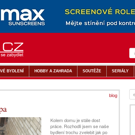
VÉ BYDLENÍ
HOBBY A ZAHRADA
SOUTĚŽE
SERIÁLY
blog
pa
Kolem domu je stále dost
práce. Rozhodli jsem se naše
bydlení trochu zvelebit jak po