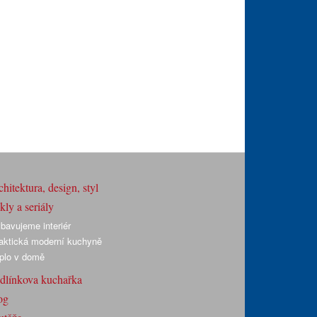
hitektura, design, styl
ly a seriály
bavujeme interiér
aktická moderní kuchyně
plo v domě
dlínkova kuchařka
og