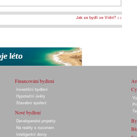
Jak se bydlí ve Vídni? >>
Financování bydlení
Arc
Cyk
Investiční bydlení
Hypoteční úvěry
Vy
Stavební spoření
Pr
Te
Nové bydlení
By
Developerské projekty
Na reality s rozumem
Bl
Inteligentní domy