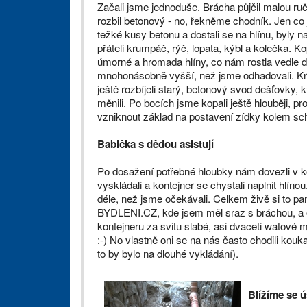
Začali jsme jednoduše. Brácha půjčil malou ruč
rozbil betonový - no, řekněme chodník. Jen co 
težké kusy betonu a dostali se na hlínu, byly n
přáteli krumpáč, rýč, lopata, kýbl a kolečka. K
úmorné a hromada hlíny, co nám rostla vedle 
mnohonásobně vyšší, než jsme odhadovali. K
ještě rozbíjeli starý, betonový svod dešťovky, 
měnili. Po bocích jsme kopali ještě hlouběji, p
vzniknout základ na postavení zídky kolem sc
Babička s dědou asistují
Po dosažení potřebné hloubky nám dovezli v k
vyskládali a kontejner se chystali naplnit hlíno
déle, než jsme očekávali. Celkem živě si to p
BYDLENI.CZ, kde jsem měl sraz s bráchou, a o
kontejneru za svitu slabé, asi dvaceti watové
:-) No vlastně oni se na nás často chodili kouka
to by bylo na dlouhé vykládání).
Blížíme se 