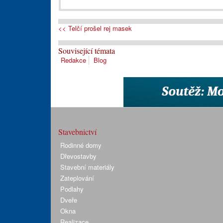
<< Telčí prošel rej masek
Související témata
Redakce
Blog
Stavebnictví
Rodinné domy
Dřevostavby
Stavební materiály
Zateplování
Podlahy
Dveře
Okna
Realizace