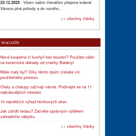
23.12.2025
- Všem našim čtenářům přejeme krásné
Vánoce plné pohody a do nového...
>> všechny články
MAGAZÍN
Nová koupelna či kuchyň bez bourání? Použijte nátěr
na keramické obklady od značky Balakryl
Máte malý byt? Díky těmto tipům získáte víc
použitelného prostoru
Chaty a chalupy zažívají návrat. Podívejte se na 11
nejkrásnějších interiérů
10 největších výhod hliníkových oken
Jak zařídit terasu? Začněte správným výběrem
zahradního nábytku
>> všechny články