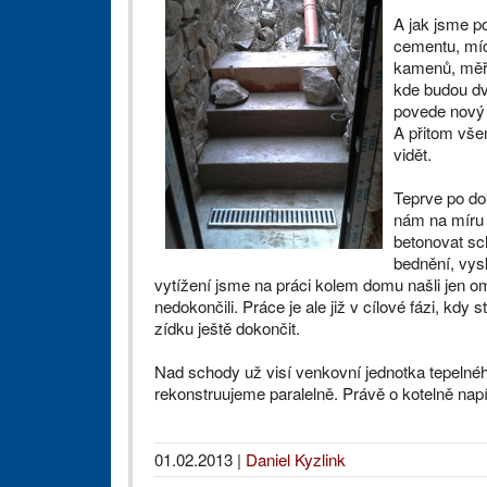
A jak jsme p
cementu, míc
kamenů, měř
kde budou dv
povede nový 
A přitom vše
vidět.
Teprve po do
nám na míru v
betonovat sc
bednění, vys
vytížení jsme na práci kolem domu našli jen 
nedokončili. Práce je ale již v cílové fázi, kdy 
zídku ještě dokončit.
Nad schody už visí venkovní jednotka tepelného
rekonstruujeme paralelně. Právě o kotelně napí
01.02.2013
|
Daniel Kyzlink