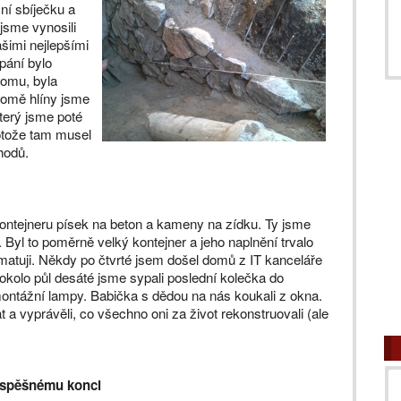
ní sbíječku a
jsme vynosili
ašimi nejlepšími
opání bylo
domu, byla
romě hlíny jsme
který jsme poté
rotože tam musel
hodů.
ontejneru písek na beton a kameny na zídku. Ty jsme
u. Byl to poměrně velký kontejner a jeho naplnění trvalo
amatuji. Někdy po čtvrté jsem došel domů z IT kanceláře
kolo půl desáté jsme sypali poslední kolečka do
 montážní lampy. Babička s dědou na nás koukali z okna.
t a vyprávěli, co všechno oni za život rekonstruovali (ale
úspěšnému konci