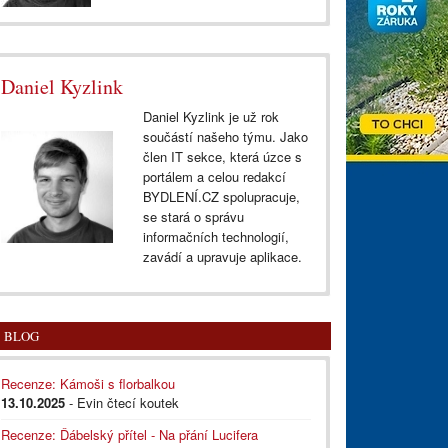
Daniel Kyzlink
Daniel Kyzlink je už rok
součástí našeho týmu. Jako
člen IT sekce, která úzce s
portálem a celou redakcí
BYDLENÍ.CZ spolupracuje,
se stará o správu
informačních technologií,
zavádí a upravuje aplikace.
BLOG
Recenze: Kámoši s florbalkou
13.10.2025
- Evin čtecí koutek
Recenze: Ďábelský přítel - Na přání Lucifera