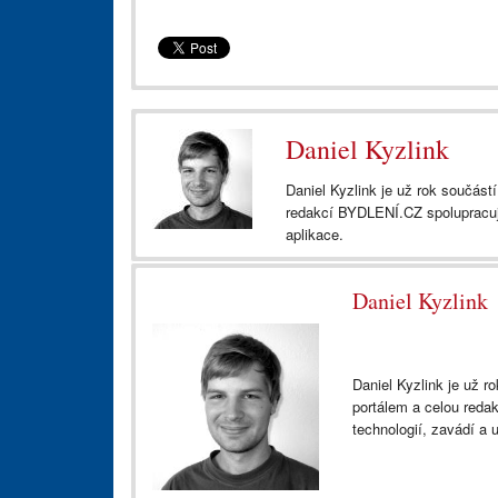
Daniel Kyzlink
Daniel Kyzlink je už rok součást
redakcí BYDLENÍ.CZ spolupracuje
aplikace.
Daniel Kyzlink
Daniel Kyzlink je už r
portálem a celou reda
technologií, zavádí a 