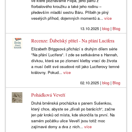
ve které poznáváme Filipa, jeho partu z
florbalového kroužku a také jeho rodinu –
především mladší sestru Báru. Příběh je plný
veselých příhod, dojemných momentů a...
více
13.10.2025
|
blog
|
Blog
Recenze: Ďábelský přítel - Na přání Lucifera
Elizabeth Briggsová přichází s druhým dílem série
"Na přání Lucifera". I zde se setkáváme s Hannah,
dívkou, která se po zlomení kletby vrací do života
a musí čelit své osudové roli jako Luciferovy temné
královny. Pokud...
více
02.10.2025
|
blog
|
Blog
Pohádková Veveří
Druhá brněnská procházka s panem Sušenkou,
který chce, abyste se „dívali po barácích“, začne
jen pár kroků od místa, kde skončila ta první. Na
samém počátku ulice Veveří jsou totiž moc
zajímavé domy a dva z nich...
více