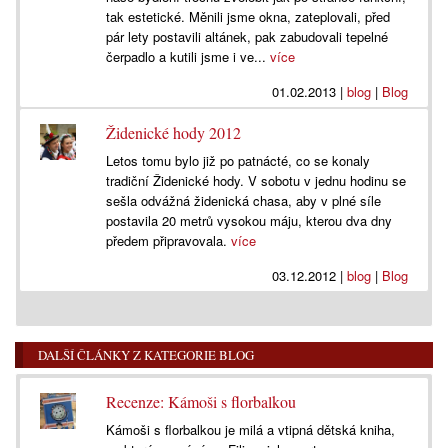
tak estetické. Měnili jsme okna, zateplovali, před
pár lety postavili altánek, pak zabudovali tepelné
čerpadlo a kutili jsme i ve...
více
01.02.2013
|
blog
|
Blog
Židenické hody 2012
Letos tomu bylo již po patnácté, co se konaly
tradiční Židenické hody. V sobotu v jednu hodinu se
sešla odvážná židenická chasa, aby v plné síle
postavila 20 metrů vysokou máju, kterou dva dny
předem připravovala.
více
03.12.2012
|
blog
|
Blog
DALŠÍ ČLÁNKY Z KATEGORIE BLOG
Recenze: Kámoši s florbalkou
Kámoši s florbalkou je milá a vtipná dětská kniha,