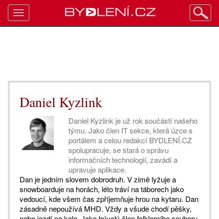
Toggle
navigation
Daniel Kyzlink
Daniel Kyzlink je už rok součástí našeho
týmu. Jako člen IT sekce, která úzce s
portálem a celou redakcí BYDLENÍ.CZ
spolupracuje, se stará o správu
informačních technologií, zavádí a
upravuje aplikace.
Dan je jedním slovem dobrodruh. V zimě lyžuje a
snowboarduje na horách, léto tráví na táborech jako
vedoucí, kde všem čas zpříjemňuje hrou na kytaru. Dan
zásadně nepoužívá MHD. Vždy a všude chodí pěšky,
nebo jezdí na kole. Jako bývalý člen folklorního souboru