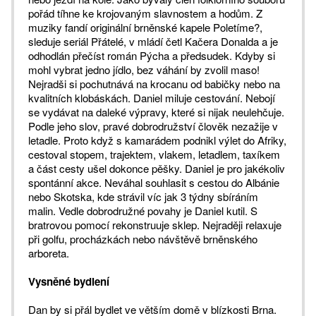
pořád tíhne ke krojovaným slavnostem a hodům. Z
muziky fandí originální brněnské kapele Poletíme?,
sleduje seriál Přátelé, v mládí četl Kačera Donalda a je
odhodlán přečíst román Pýcha a předsudek. Kdyby si
mohl vybrat jedno jídlo, bez váhání by zvolil maso!
Nejradši si pochutnává na krocanu od babičky nebo na
kvalitních klobáskách. Daniel miluje cestování. Nebojí
se vydávat na daleké výpravy, které si nijak neulehčuje.
Podle jeho slov, pravé dobrodružství člověk nezažije v
letadle. Proto když s kamarádem podnikl výlet do Afriky,
cestoval stopem, trajektem, vlakem, letadlem, taxíkem
a část cesty ušel dokonce pěšky. Daniel je pro jakékoliv
spontánní akce. Neváhal souhlasit s cestou do Albánie
nebo Skotska, kde strávil víc jak 3 týdny sbíráním
malin. Vedle dobrodružné povahy je Daniel kutil. S
bratrovou pomocí rekonstruuje sklep. Nejraději relaxuje
při golfu, procházkách nebo návštěvě brněnského
arboreta.
Vysněné bydlení
Dan by si přál bydlet ve větším domě v blízkosti Brna.