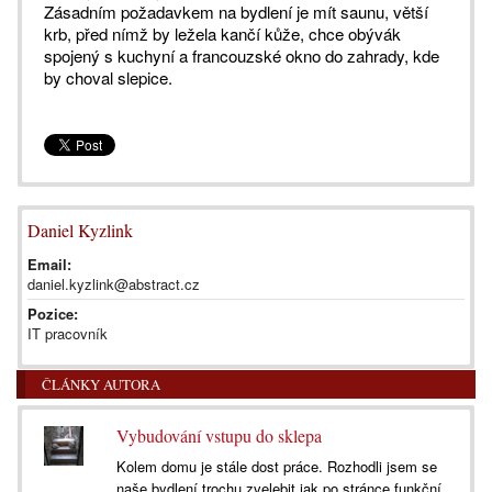
Zásadním požadavkem na bydlení je mít saunu, větší
krb, před nímž by ležela kančí kůže, chce obývák
spojený s kuchyní a francouzské okno do zahrady, kde
by choval slepice.
Daniel Kyzlink
Email:
daniel.kyzlink@abstract.cz
Pozice:
IT pracovník
ČLÁNKY AUTORA
Vybudování vstupu do sklepa
Kolem domu je stále dost práce. Rozhodli jsem se
naše bydlení trochu zvelebit jak po stránce funkční,