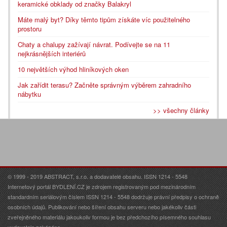
keramické obklady od značky Balakryl
Máte malý byt? Díky těmto tipům získáte víc použitelného
prostoru
Chaty a chalupy zažívají návrat. Podívejte se na 11
nejkrásnějších interiérů
10 největších výhod hliníkových oken
Jak zařídit terasu? Začněte správným výběrem zahradního
nábytku
>> všechny články
© 1999 - 2019 ABSTRACT, s.r.o. a dodavatelé obsahu. ISSN 1214 - 5548
Internetový portál BYDLENÍ.CZ je zdrojem registrovaným pod mezinárodním
standardním seriálovým číslem ISSN 1214 - 5548 dodržuje právní předpisy o ochraně
osobních údajů. Publikování nebo šíření obsahu serveru nebo jakékoliv části
zveřejněného materiálu jakoukoliv formou je bez předchozího písemného souhlasu