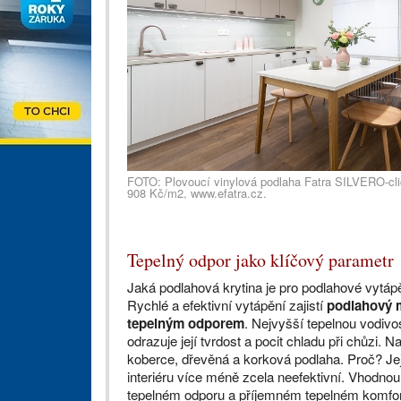
FOTO: Plovoucí vinylová podlaha Fatra SILVERO-cli
908 Kč/m2, www.efatra.cz.
Tepelný odpor jako klíčový parametr
Jaká podlahová krytina je pro podlahové vytáp
Rychlé a efektivní vytápění zajistí
podlahový m
tepelným odporem
. Nejvyšší tepelnou vodivo
odrazuje její tvrdost a pocit chladu při chůzi
koberce, dřevěná a korková podlaha. Proč? Jeji
interiéru více méně zcela neefektivní. Vhodnou
tepelném odporu a příjemném tepelném komfortu