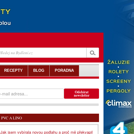
RECEPTY
BLOG
PORADNA
Odebírat
newsletter
PVC A LINO
Jak jsem vybírala novou podlahu a proč mě překvapil