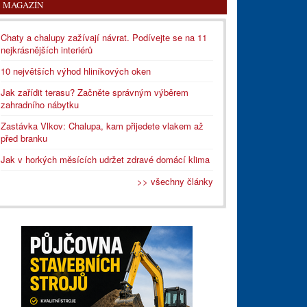
MAGAZÍN
Chaty a chalupy zažívají návrat. Podívejte se na 11
nejkrásnějších interiérů
10 největších výhod hliníkových oken
Jak zařídit terasu? Začněte správným výběrem
zahradního nábytku
Zastávka Vlkov: Chalupa, kam přijedete vlakem až
před branku
Jak v horkých měsících udržet zdravé domácí klima
>> všechny články