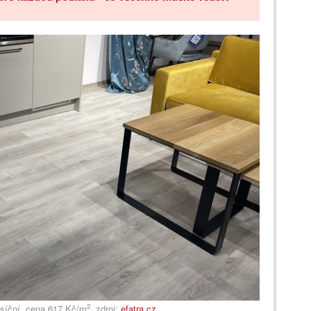
2
síční, cena 617 Kč/m
, zdroj:
efatra.cz