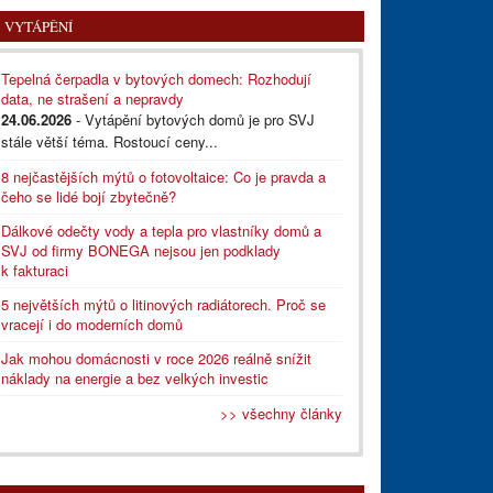
VYTÁPĚNÍ
Tepelná čerpadla v bytových domech: Rozhodují
data, ne strašení a nepravdy
24.06.2026
- Vytápění bytových domů je pro SVJ
stále větší téma. Rostoucí ceny...
8 nejčastějších mýtů o fotovoltaice: Co je pravda a
čeho se lidé bojí zbytečně?
Dálkové odečty vody a tepla pro vlastníky domů a
SVJ od firmy BONEGA nejsou jen podklady
k fakturaci
5 největších mýtů o litinových radiátorech. Proč se
vracejí i do moderních domů
Jak mohou domácnosti v roce 2026 reálně snížit
náklady na energie a bez velkých investic
>> všechny články