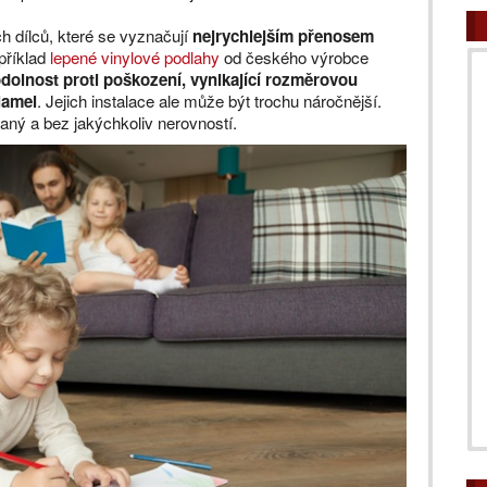
ch dílců, které se vyznačují
nejrychlejším přenosem
apříklad
lepené vinylové podlahy
od českého výrobce
dolnost proti poškození, vynikající rozměrovou
lamel
. Jejich instalace ale může být trochu náročnější.
aný a bez jakýchkoliv nerovností.