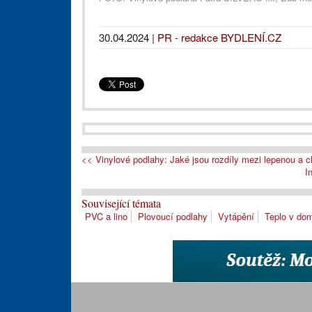
30.04.2024
|
PR - redakce BYDLENÍ.CZ
<< Vinylové podlahy: Jaké jsou rozdíly mezi lepenou a cl
I
Související témata
PVC a lino
Plovoucí podlahy
Vytápění
Teplo v do