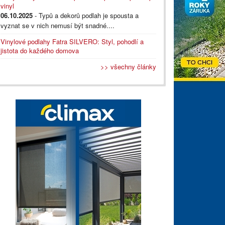
vinyl
06.10.2025
- Typů a dekorů podlah je spousta a
vyznat se v nich nemusí být snadné....
Vinylové podlahy Fatra SILVERO: Styl, pohodlí a
jistota do každého domova
>> všechny články