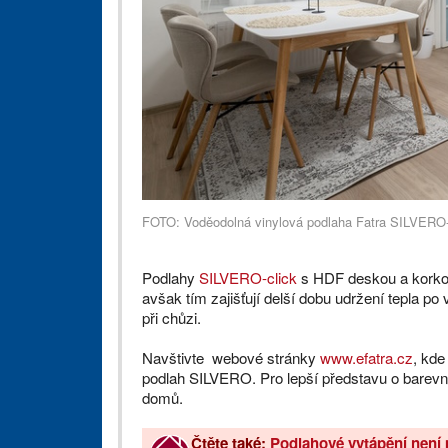
FOTO: Voděodolná vinylová podlaha Fatra SILVERO-
Podlahy
SILVERO-click
s HDF deskou a korkov
avšak tím zajišťují delší dobu udržení tepla po
při chůzi.
Navštivte webové stránky
www.efatra.cz
, kde
podlah SILVERO. Pro lepší představu o barevn
domů.
Čtěte také:
Podlahové vytápění není 