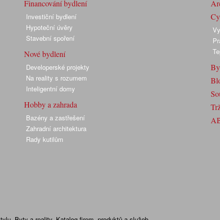
Financování bydlení
Arc
Cyk
Investiční bydlení
Hypoteční úvěry
Vy
Stavební spoření
Pr
Te
Nové bydlení
By
Developerské projekty
Na reality s rozumem
Bl
Inteligentní domy
So
Hobby a zahrada
Trž
Bazény a zastřešení
A
Zahradní architektura
Rady kutilům
lu. Byty a reality. Katalog firem, produktů a služeb.