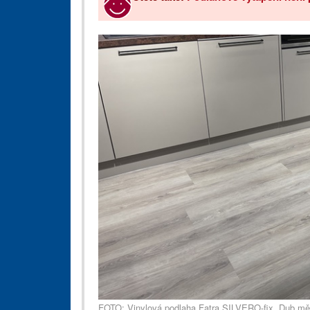
FOTO: Vinylová podlaha Fatra SILVERO-fix, Dub mě