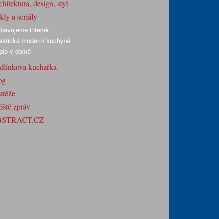
hitektura, design, styl
ly a seriály
bavujeme interiér
aktická moderní kuchyně
plo v domě
dlínkova kuchařka
og
utěže
iště zpráv
BSTRACT.CZ