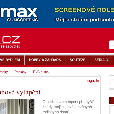
VÉ BYDLENÍ
HOBBY A ZAHRADA
SOUTĚŽE
SERIÁLY
ýrobky
Podlahy
PVC a lino
magazín
ahové vytápění
O podlahovém topení přemýšlí
každý majitel nově stavěných
rodinných domů,