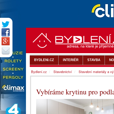
BYDLENI.CZ
INTERIÉR
STAVBA
NO
Bydlení.cz
Stavebnictví
Stavební materiály a v
Vybíráme krytinu pro podl