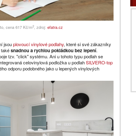
2
rto, cena 617 Kč/m
, zdroj:
efatra.cz
ní jsou
plovoucí vinylové podlahy
, které si své zákazníky
e také
snadnou a rychlou pokládkou bez lepení
.
 tzv. "click" systému. Ani u tohoto typu podlah se
ntegrovaná celovinylová podložka u podlah
SILVERO-top
lného odporu podobného jako u lepených vinylových