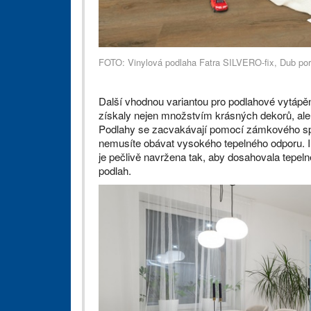
FOTO: Vinylová podlaha Fatra SILVERO-fix, Dub po
Další vhodnou variantou pro podlahové vytápě
získaly nejen množstvím krásných dekorů, al
Podlahy se zacvakávají pomocí zámkového spoje
nemusíte obávat vysokého tepelného odporu. I
je pečlivě navržena tak, aby dosahovala tepe
podlah.