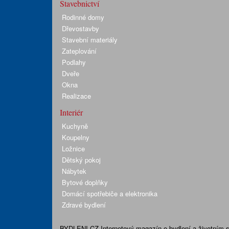
Stavebnictví
Rodinné domy
Dřevostavby
Stavební materiály
Zateplování
Podlahy
Dveře
Okna
Realizace
Interiér
Kuchyně
Koupelny
Ložnice
Dětský pokoj
Nábytek
Bytové doplňky
Domácí spotřebiče a elektronika
Zdravé bydlení
BYDLENI.CZ
Internetový magazín o bydlení a životním sty