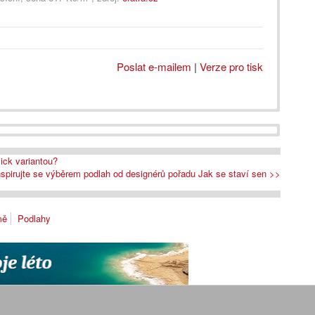
Poslat e-mailem
|
Verze pro tisk
ick variantou?
nspirujte se výběrem podlah od designérů pořadu Jak se staví sen >>
mě
Podlahy