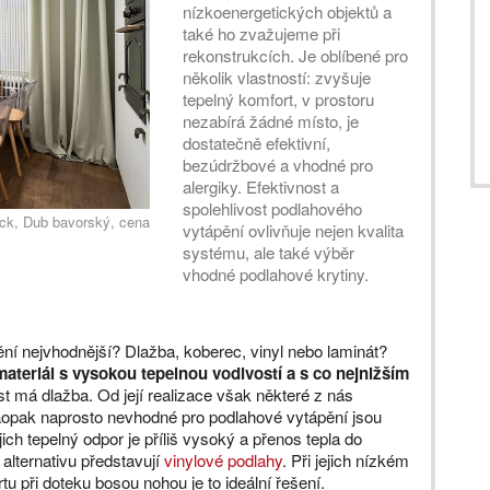
nízkoenergetických objektů a
také ho zvažujeme při
rekonstrukcích. Je oblíbené pro
několik vlastností: zvyšuje
tepelný komfort, v prostoru
nezabírá žádné místo, je
dostatečně efektivní,
bezúdržbové a vhodné pro
alergiky. Efektivnost a
spolehlivost podlahového
ck, Dub bavorský, cena
vytápění ovlivňuje nejen kvalita
systému, ale také výběr
vhodné podlahové krytiny.
ění nejvhodnější? Dlažba, koberec, vinyl nebo laminát?
ateriál s vysokou tepelnou vodivostí a s co nejnižším
st má dlažba. Od její realizace však některé z nás
. Naopak naprosto nevhodné pro podlahové vytápění jsou
ch tepelný odpor je příliš vysoký a přenos tepla do
 alternativu představují
vinylové podlahy
. Při jejich nízkém
 při doteku bosou nohou je to ideální řešení.