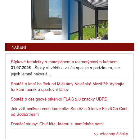
VAŘENÍ
Šípkové tartaletky s marcipánem a rozmarýnovým krémem
31.07.2026
- Šípky si většina z nás spojuje s podzimem, ale
jejich jemně nakyslá...
Soutěž o letní balíček od Mlékárny Valašské Meziříčí: Vyhrajte
funkční ručník a sportovní láhev
Soutěž o designové prkénko FLAG 2.0 značky UBRD
Jak vzít perlivou vodu kamkoliv: Soutěž o 3 lahve Fizz&Go Cool
od SodaStream
Domácí sirupy: Chuť léta, kterou si namícháte sami
>> všechny články