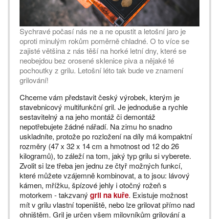
Sychravé počasí nás ne a ne opustit a letošní jaro je
oproti minulým rokům poměrně chladné. O to více se
zajisté většina z nás těší na horké letní dny, které se
neobejdou bez orosené sklenice piva a nějaké té
pochoutky z grilu. Letošní léto tak bude ve znamení
grilování!
Chceme vám představit český výrobek, kterým je
stavebnicový multifunkční gril. Je jednoduše a rychle
sestavitelný a na jeho montáž či demontáž
nepotřebujete žádné nářadí. Na zimu ho snadno
uskladníte, protože po rozložení na díly má kompaktní
rozměry (47 x 32 x 14 cm a hmotnost od 12 do 26
kilogramů), to záleží na tom, jaký typ grilu si vyberete.
Zvolit si lze třeba jen jednu ze čtyř možných funkcí,
které můžete vzájemně kombinovat, a to jsou: lávový
kámen, mřížku, špízové jehly i otočný rožeň s
motorkem - takzvaný
gril na kuře
. Existuje možnost
mít v grilu vlastní topeniště, nebo lze grilovat přímo nad
ohništěm. Gril je určen všem milovníkům grilování a