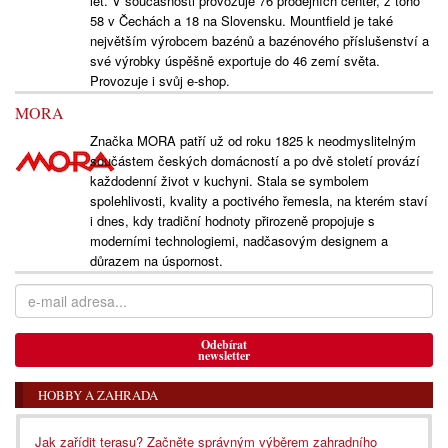
let. V současnosti provozuje 76 prodejních center, z toho
58 v Čechách a 18 na Slovensku. Mountfield je také
největším výrobcem bazénů a bazénového příslušenství a
své výrobky úspěšně exportuje do 46 zemí světa.
Provozuje i svůj e-shop.
MORA
Značka MORA patří už od roku 1825 k neodmyslitelným
součástem českých domácností a po dvě století provází
každodenní život v kuchyni. Stala se symbolem
spolehlivosti, kvality a poctivého řemesla, na kterém staví
i dnes, kdy tradiční hodnoty přirozeně propojuje s
moderními technologiemi, nadčasovým designem a
důrazem na úspornost.
Odebírat
newsletter
HOBBY A ZAHRADA
Jak zařídit terasu? Začněte správným výběrem zahradního