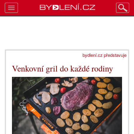
Toggle
navigation
bydlení.cz představuje
Venkovní gril do každé rodiny