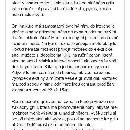
steaky, hamburgery, i zeleninu a funkce otočného grilu
vám umožní připravit si také celé kuře, gyros, kebab
nebo malou kýtu.
Gril na kuře má samostatný bytelný rám, do kterého je
vložen otočný grilovací rožeň se dvěma odnímatelnými
fixačními kotouči a čtyřmi pomocnými jehlami pro pevné
zajištění masa. Na konci rožně je připojen motorek grilu.
Pokud nemáte možnost připojit motorek do elektrické
sítě, můžete si doobjednat kliku na ruční pohon, která
sice nenabízí zdaleka takové pohodlí, ale zase vás vrátí
do starých časů. Klika má jednu nespornou výhodu:
Když v letním parnu přijde bouřka, tak vás nerozhodí
výpadek elektřiny a můžete vesele grilovat dál. Motorek
má pod sebou v rámu odnímatelnou ochranu proti žáru
z ohně a snese zátěž až 15kg.
Rám otočného grilovacího rožně na kuře je vsazen do
základny grilu, která má polohovatelné nohy, abyste měli
možnost měnit výšku grilu nad ohništěm. Výšku grilu si
lze při objednání také vybrat, pokud se nechcete ke grilu
ohýbat. Další praktickou pomůckou tohoto