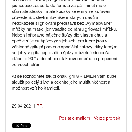
jednoduše zasadíte do rámu a za pár minut máte
šťavnaté steaky i malé kousky zeleniny ve zdravém
provedení. Jste-li milovníkem starých časů a
nedokážete si grilování představit bez „vymalované“
mřížky na mase, jen vsadíte do rámu grilovací mřížku.
Nebo si připravte báječné špízy dle vlastní chuti a
opečte si je na špízových jehlách, pro které jsou v
základně grilu připravené speciální zářezy, díky kterým
se jehly v grilu neprotáčí a špízy můžete jednoduše
otáčet o 90 ° a dosáhnout tak rovnoměrného propečení
ze všech stran.
Ať se rozhodnete tak či onak, gril GRILMEN vám bude
sloužit po celý život a oceníte jeho multifunkčnost a
možnost vzít ho kamkoli.
29.04.2021
|
PR
Poslat e-mailem
|
Verze pro tisk