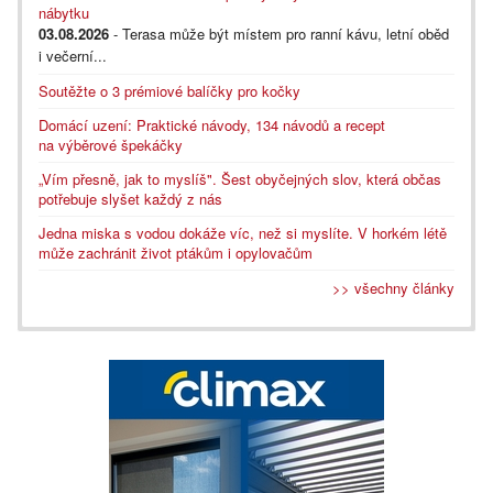
nábytku
03.08.2026
- Terasa může být místem pro ranní kávu, letní oběd
i večerní...
Soutěžte o 3 prémiové balíčky pro kočky
Domácí uzení: Praktické návody, 134 návodů a recept
na výběrové špekáčky
„Vím přesně, jak to myslíš". Šest obyčejných slov, která občas
potřebuje slyšet každý z nás
Jedna miska s vodou dokáže víc, než si myslíte. V horkém létě
může zachránit život ptákům i opylovačům
>> všechny články