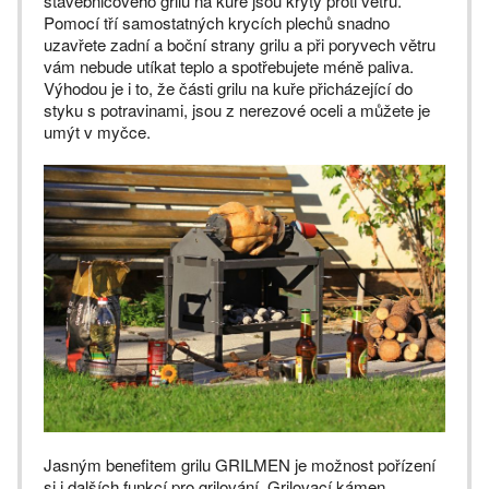
stavebnicového grilu na kuře jsou kryty proti větru.
Pomocí tří samostatných krycích plechů snadno
uzavřete zadní a boční strany grilu a při poryvech větru
vám nebude utíkat teplo a spotřebujete méně paliva.
Výhodou je i to, že části grilu na kuře přicházející do
styku s potravinami, jsou z nerezové oceli a můžete je
umýt v myčce.
Jasným benefitem grilu GRILMEN je možnost pořízení
si i dalších funkcí pro grilování. Grilovací kámen