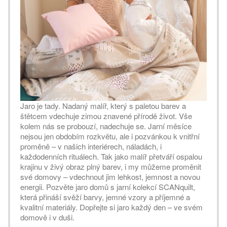
Jaro je tady. Nadaný malíř, který s paletou barev a
štětcem vdechuje zimou znavené přírodě život. Vše
kolem nás se probouzí, nadechuje se. Jarní měsíce
nejsou jen obdobím rozkvětu, ale i pozvánkou k vnitřní
proměně – v našich interiérech, náladách, i
každodenních rituálech. Tak jako malíř přetváří ospalou
krajinu v živý obraz plný barev, i my můžeme proměnit
své domovy – vdechnout jim lehkost, jemnost a novou
energii. Pozvěte jaro domů s jarní kolekcí SCANquilt,
která přináší svěží barvy, jemné vzory a příjemné a
kvalitní materiály. Dopřejte si jaro každý den – ve svém
domově i v duši.