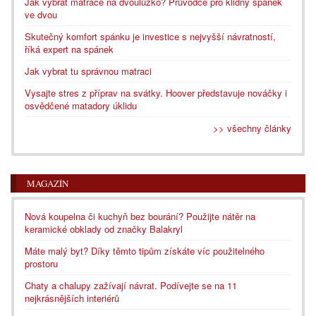
Jak vybrat matrace na dvoulůžko? Průvodce pro klidný spánek
ve dvou
Skutečný komfort spánku je investice s nejvyšší návratností,
říká expert na spánek
Jak vybrat tu správnou matraci
Vysajte stres z příprav na svátky. Hoover představuje nováčky i
osvědčené matadory úklidu
>> všechny články
MAGAZÍN
Nová koupelna či kuchyň bez bourání? Použijte nátěr na
keramické obklady od značky Balakryl
Máte malý byt? Díky těmto tipům získáte víc použitelného
prostoru
Chaty a chalupy zažívají návrat. Podívejte se na 11
nejkrásnějších interiérů