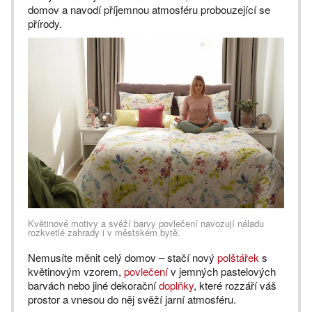
domov a navodí příjemnou atmosféru probouzející se
přírody.
Květinové motivy a svěží barvy povlečení navozují náladu
rozkvetlé zahrady i v městském bytě.
Nemusíte měnit celý domov – stačí nový
polštářek
s
květinovým vzorem,
povlečení
v jemných pastelových
barvách nebo jiné dekorační
doplňky
, které rozzáří váš
prostor a vnesou do něj svěží jarní atmosféru.