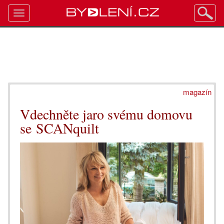
Toggle
navigation
magazín
Vdechněte jaro svému domovu
se SCANquilt