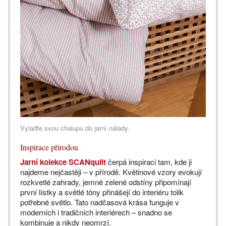
Vylaďte svou chalupu do jarní nálady.
Inspirace přírodou
Jarní kolekce SCANquilt
čerpá inspiraci tam, kde ji
najdeme nejčastěji – v přírodě. Květinové vzory evokují
rozkvetlé zahrady, jemné zelené odstíny připomínají
první lístky a světlé tóny přinášejí do interiéru tolik
potřebné světlo. Tato nadčasová krása funguje v
moderních i tradičních interiérech – snadno se
kombinuje a nikdy neomrzí.