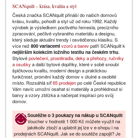
SCANquilt – krása, kvalita a styl
Česká značka SCANquilt přináší do našich domovů
krásu, kvalitu, pohodlí a styl už od roku 1992. Každý
výrobek je výsledkem poctivého řemesla, precizního
zpracování, pečlivě vybraného materiálu a designu,
který sleduje aktuální trendy i osvědčenou klasiku. S
více než
800 variacemi
vzorů a barev
patří SCANquilt k
nejširším kolekcím ložního textilu na českém trhu
.
Stylové
povlečení
,
prostěradla
,
deky a přehozy
,
ručníky
a osušky
a další bytové doplňky, které v sobě snoubí
špičkovou kvalitu, moderní design a praktickou
funkčnost, promění každý domov v útulné a osobité
místo. Rozsáhlá síť
65 prodejen
po celé České republice
Vám navíc umožní osahat si materiály a prohlédnout si
barvy a vzory zblízka a načerpat inspiraci pro svůj
domov.
Soutěžte o 3 poukazy na nákup u SCANquilt
Voucher v hodnotě 1 000 Kč můžete využít na
jakékoliv zboží a uplatnit jej lze v e-shopu i na
prodejnách SCANquilt. Jak se do soutěže zapojit? Je