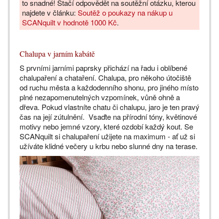
to snadné! Stačí odpovědět na soutěžní otázku, kterou
najdete v článku:
Soutěž o poukazy na nákup u
SCANquilt v hodnotě 1000 Kč
.
Chalupa v jarním kabátě
S prvními jarními paprsky přichází na řadu i oblíbené
chalupaření a chataření. Chalupa, pro někoho útočiště
od ruchu města a každodenního shonu, pro jiného místo
plné nezapomenutelných vzpomínek, vůně ohně a
dřeva. Pokud vlastníte chatu či chalupu, jaro je ten pravý
čas na její zútulnění. Vsaďte na přírodní tóny, květinové
motivy nebo jemné vzory, které ozdobí každý kout. Se
SCANquilt si chalupaření užijete na maximum - ať už si
užíváte klidné večery u krbu nebo slunné dny na terase.