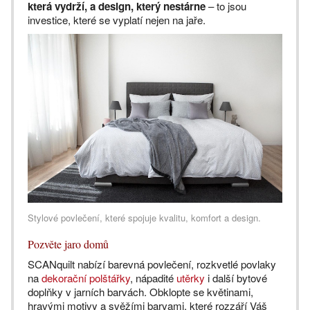
která vydrží, a design, který nestárne
– to jsou
investice, které se vyplatí nejen na jaře.
Stylové povlečení, které spojuje kvalitu, komfort a design.
Pozvěte jaro domů
SCANquilt nabízí barevná povlečení, rozkvetlé povlaky
na
dekorační polštářky
, nápadité
utěrky
i další bytové
doplňky v jarních barvách. Obklopte se květinami,
hravými motivy a svěžími barvami, které rozzáří Váš