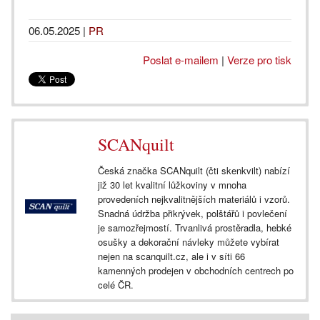
06.05.2025
|
PR
Poslat e-mailem
|
Verze pro tisk
SCANquilt
Česká značka SCANquilt (čti skenkvilt) nabízí
již 30 let kvalitní lůžkoviny v mnoha
provedeních nejkvalitnějších materiálů i vzorů.
Snadná údržba přikrývek, polštářů i povlečení
je samozřejmostí. Trvanlivá prostěradla, hebké
osušky a dekorační návleky můžete vybírat
nejen na scanquilt.cz, ale i v síti 66
kamenných prodejen v obchodních centrech po
celé ČR.