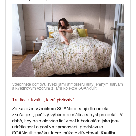
Vdechněte domovu svěží jarní atmosféru díky jemným barvám
a květinovým vzorům z jarní kolekce SCANquilt.
Tradice a kvalita, která přetrvává
Za každým výrobkem SCANquilt stojí dlouholetá
zkušenost, pečlivý výběr materiálů a smysl pro detail. V
době, kdy se stále více lidí vrací k hodnotám jako jsou
udržitelnost a poctivé zpracování, představuje
SCANquilt značku, které můžete důvěřovat.
Kvalita,