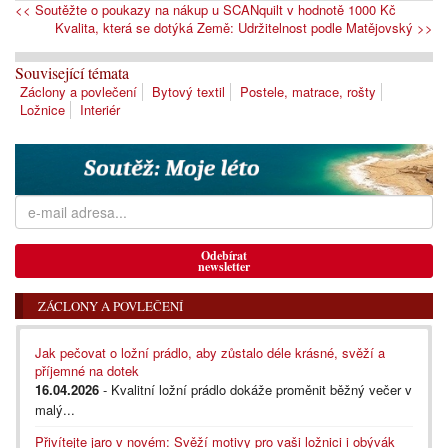
<< Soutěžte o poukazy na nákup u SCANquilt v hodnotě 1000 Kč
Kvalita, která se dotýká Země: Udržitelnost podle Matějovský >>
Související témata
Záclony a povlečení
Bytový textil
Postele, matrace, rošty
Ložnice
Interiér
Odebírat
newsletter
ZÁCLONY A POVLEČENÍ
Jak pečovat o ložní prádlo, aby zůstalo déle krásné, svěží a
příjemné na dotek
16.04.2026
- Kvalitní ložní prádlo dokáže proměnit běžný večer v
malý...
Přivítejte jaro v novém: Svěží motivy pro vaši ložnici i obývák