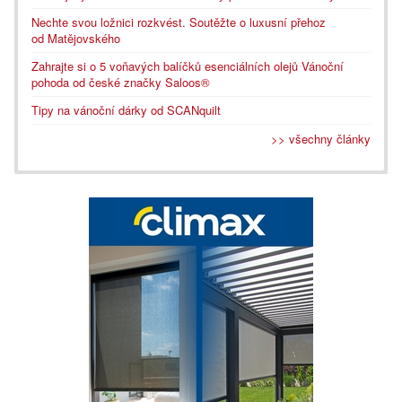
Nechte svou ložnici rozkvést. Soutěžte o luxusní přehoz
od Matějovského
Zahrajte si o 5 voňavých balíčků esenciálních olejů Vánoční
pohoda od české značky Saloos®
Tipy na vánoční dárky od SCANquilt
>> všechny články