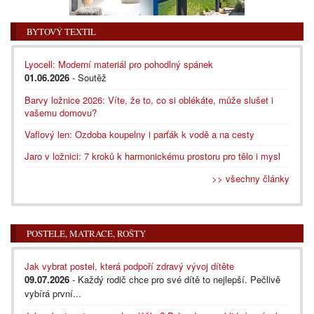
BYTOVÝ TEXTIL
Lyocell: Moderní materiál pro pohodlný spánek
01.06.2026
- Soutěž
Barvy ložnice 2026: Víte, že to, co si oblékáte, může slušet i
vašemu domovu?
Vaflový len: Ozdoba koupelny i parťák k vodě a na cesty
Jaro v ložnici: 7 kroků k harmonickému prostoru pro tělo i mysl
>> všechny články
POSTELE, MATRACE, ROŠTY
Jak vybrat postel, která podpoří zdravý vývoj dítěte
09.07.2026
- Každý rodič chce pro své dítě to nejlepší. Pečlivě
vybírá první...