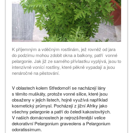
K příjemným a vděčným rostlinám, jež rovněž od jara
do podzimu mohou zdobit okna a balkony, patří vonné
pelargonie. Jak již ze samého přívlastku vyplývá, jsou to
intenzivně vonící rostliny, které pěkně vypadají a jsou
nenáročné na pěstování.
V oblastech kolem Středomoří se nacházejí lány
s těmito muškáty, protože vonné silice, které jsou
obsaženy v jejich listech, hojně využívá například
kosmetický průmysl. Pocházejí z jižní Afriky jako
všechny pelargonie a patří do čeledi kakostovitých.
V našich domácnostech je nejrozšířenější velice
dekorativní Pelargonium graveolens a Pelargonium
odoratissimum.