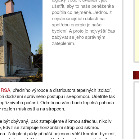
ušetřit, aby to naše peněženka
pocítila co nejméně. Jednou z
nejnáročnějších oblastí na
spotřebu energie je naše
bydlení. A proto je nejvyšší čas
zabývat se jeho správným
zateplením.
URSA
, předního výrobce a distributora tepelných izolací,
 při dodržení správného postupu i svépomocí. Ušetříte tak
a nepříznivého počasí. Odměnou vám bude tepelná pohoda
 v rozích místností a na stropech.
 být obývaný, pak zateplujeme šikmou střechu, nikoliv
, když se zatepluje horizontální strop pod šikmou
vou. Zateplení půdy přináší nejenom větší komfort bydlení,