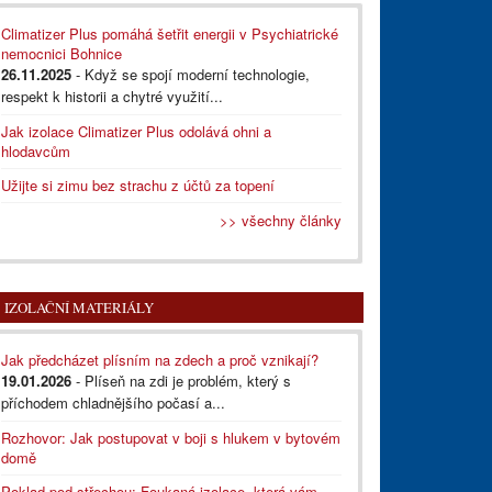
Climatizer Plus pomáhá šetřit energii v Psychiatrické
nemocnici Bohnice
26.11.2025
- Když se spojí moderní technologie,
respekt k historii a chytré využití...
Jak izolace Climatizer Plus odolává ohni a
hlodavcům
Užijte si zimu bez strachu z účtů za topení
>> všechny články
IZOLAČNÍ MATERIÁLY
Jak předcházet plísním na zdech a proč vznikají?
19.01.2026
- Plíseň na zdi je problém, který s
příchodem chladnějšího počasí a...
Rozhovor: Jak postupovat v boji s hlukem v bytovém
domě
Poklad pod střechou: Foukaná izolace, která vám