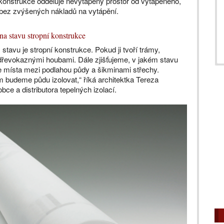
 konstrukce odděluje nevytápěný prostor od vytápěného,
ru bez zvýšených nákladů na vytápění.
na stavu stropní konstrukce
m stavu je stropní konstrukce. Pokud ji tvoří trámy,
dřevokaznými houbami. Dále zjišťujeme, v jakém stavu
me místa mezi podlahou půdy a šikminami střechy.
m budeme půdu izolovat,“ říká architektka Tereza
ce a distributora tepelných izolací.