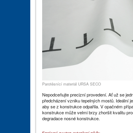
Parotěsnící materiál URSA SECO
Nepodceňujte precizní provedení. Ať už se jedn
předcházení vzniku tepelných mostů. Ideální j
aby se z konstrukce odpařila. V opačném pří
konstrukce může velmi brzy zhoršit kvalitu prost
degradace nosné konstrukce.
Správný postup zateplení půdy