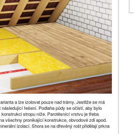
varianta a lze izolovat pouze nad trámy. Jestliže se má
t následující řešení. Podlaha půdy se očistí, aby bylo
v konstrukci stropu níže. Parotěsnící vrstvu je třeba
, na všechny pronikající konstrukce, obvodové zdi apod.
inerální izolací. Shora se na dřevěný rošt přidělají prkna