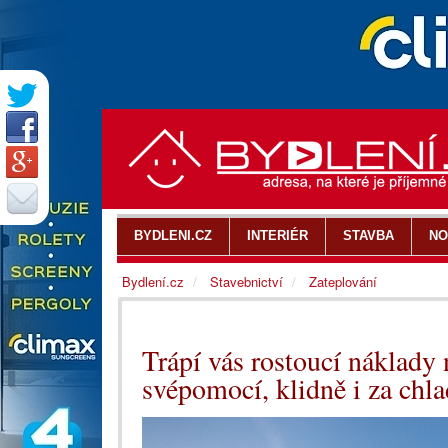
BYDLENI.CZ
INTERIÉR
STAVBA
NO
Bydlení.cz
Stavebnictví
Zateplování
Trápí vás rostoucí náklady 
svépomocí, klidně i za chl