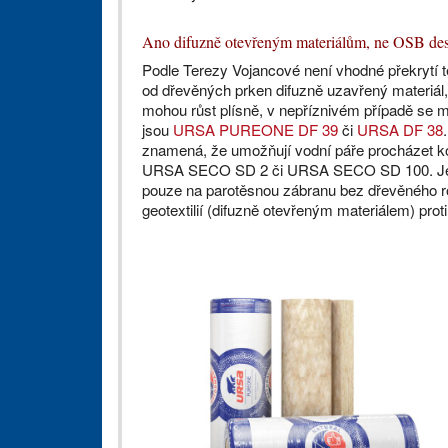
Ano difuzně otevřeným materiálům, ne OSB d
Podle Terezy Vojancové není vhodné překrytí t
od dřevěných prken difuzně uzavřený materiál,
mohou růst plísně, v nepříznivém případě se m
jsou
URSA PUREONE DF 39
či
URSA DF 38
znamená, že umožňují vodní páře procházet ko
URSA SECO SD 2 či URSA SECO SD 100. Jestl
pouze na parotěsnou zábranu bez dřevěného ro
geotextilií (difuzně otevřeným materiálem) prot