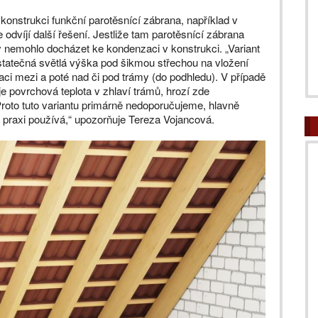
í konstrukci funkční parotěsnící zábrana, například v
odvíjí další řešení. Jestliže tam parotěsnící zábrana
aby nemohlo docházet ke kondenzaci v konstrukci. „Variant
ostatečná světlá výška pod šikmou střechou na vložení
aci mezi a poté nad či pod trámy (do podhledu). V případě
je povrchová teplota v zhlaví trámů, hrozí zde
roto tuto variantu primárně nedoporučujeme, hlavně
 praxi používá,“ upozorňuje Tereza Vojancová.