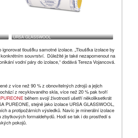
URSA GLASSWOOL
 ignorovat tloušťku samotné izolace. „Tloušťka izolace by
 konkrétním souvrství. Důležité je také nezapomenout na
pronikání vodní páry do izolace,“ dodává Tereza Vojancová.
né z více než 90 % z obnovitelných zdrojů a jejich
pochází z recyklovaného skla, více než 20 % pak tvoří
 PUREONE
během svojí životnosti ušetří několiksetkrát
u. URSA PUREONE, stejně jako izolace URSA GLASSWOOL,
ích a protipožárních výsledků. Navíc je minerální izolace
ytkových formaldehydů. Hodí se tak i do prostředí s
ských pokojů.