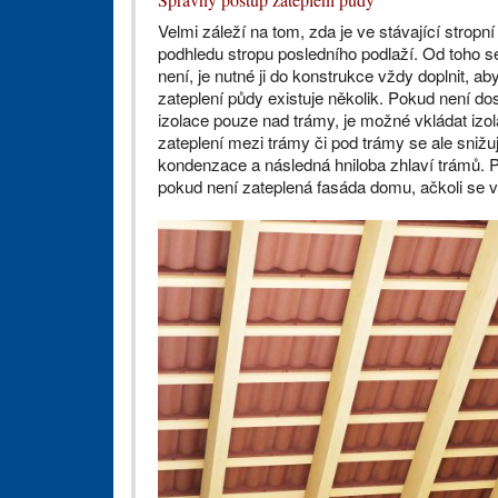
Velmi záleží na tom, zda je ve stávající stropn
podhledu stropu posledního podlaží. Od toho se 
není, je nutné ji do konstrukce vždy doplnit, 
zateplení půdy existuje několik. Pokud není d
izolace pouze nad trámy, je možné vkládat izol
zateplení mezi trámy či pod trámy se ale snižu
kondenzace a následná hniloba zhlaví trámů. P
pokud není zateplená fasáda domu, ačkoli se v