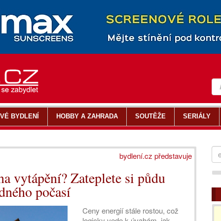
VÉ BYDLENÍ
HOBBY A ZAHRADA
SOUTĚŽE
SERIÁLY
bydlení.cz představuje
na vytápění? Zateplete si půdu
adného počasí
Ceny energií stále rostou, což
logicky vede k úvahám, jak