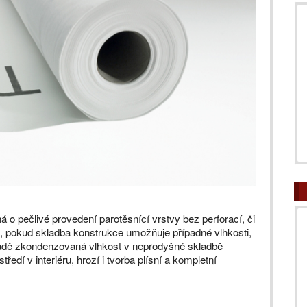
á o pečlivé provedení parotěsnící vrstvy bez perforací, či
e, pokud skladba konstrukce umožňuje případné vlhkosti,
padě zkondenzovaná vlhkost v neprodyšné skladbě
ředí v interiéru, hrozí i tvorba plísní a kompletní