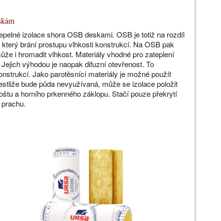
eskám
epelné izolace shora OSB deskami. OSB je totiž na rozdíl
 který brání prostupu vlhkosti konstrukcí. Na OSB pak
ůže i hromadit vlhkost. Materiály vhodné pro zateplení
. Jejich výhodou je naopak difuzní otevřenost. To
nstrukcí. Jako parotěsnící materiály je možné použít
iže bude půda nevyužívaná, může se izolace položit
štu a horního prkenného záklopu. Stačí pouze překrytí
i prachu.