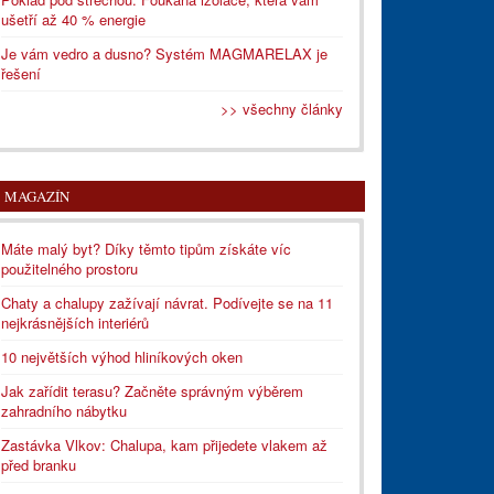
ušetří až 40 % energie
Je vám vedro a dusno? Systém MAGMARELAX je
řešení
>> všechny články
MAGAZÍN
Máte malý byt? Díky těmto tipům získáte víc
použitelného prostoru
Chaty a chalupy zažívají návrat. Podívejte se na 11
nejkrásnějších interiérů
10 největších výhod hliníkových oken
Jak zařídit terasu? Začněte správným výběrem
zahradního nábytku
Zastávka Vlkov: Chalupa, kam přijedete vlakem až
před branku