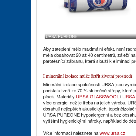
URSA PUREONE
Aby zateplení mělo maximální efekt, není radno
měla dosahovat 20 až 40 centimetrů, záleží na
parotěsnící zábranu, která slouží k eliminaci 
I minerální izolace může šetřit životní prostředí
Minerální izolace společnosti URSA jsou vyrobe
podstatu tvoří ze 70 % skleněné střepy, které 
písek. Materiály
URSA GLASSWOOL
i
URSA
více energie, než je třeba na jejich výrob
dosahují nejlepších akustických, tepelněizolačn
URSA PUREONE hypoalergenní a bez obsahu zb
vyššími hygienickými nároky, například do dět
Více informací naleznete na
www.ursa.cz
.