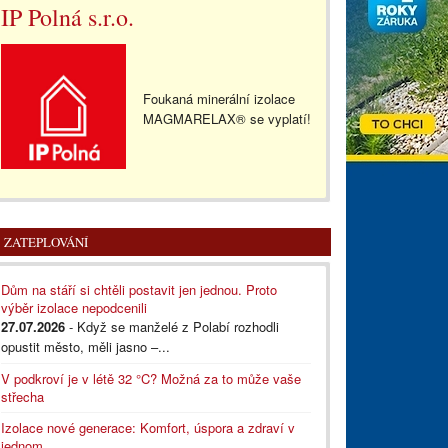
IP Polná s.r.o.
Foukaná minerální izolace
MAGMARELAX® se vyplatí!
ZATEPLOVÁNÍ
Dům na stáří si chtěli postavit jen jednou. Proto
výběr izolace nepodcenili
27.07.2026
- Když se manželé z Polabí rozhodli
opustit město, měli jasno –...
V podkroví je v létě 32 °C? Možná za to může vaše
střecha
Izolace nové generace: Komfort, úspora a zdraví v
jednom