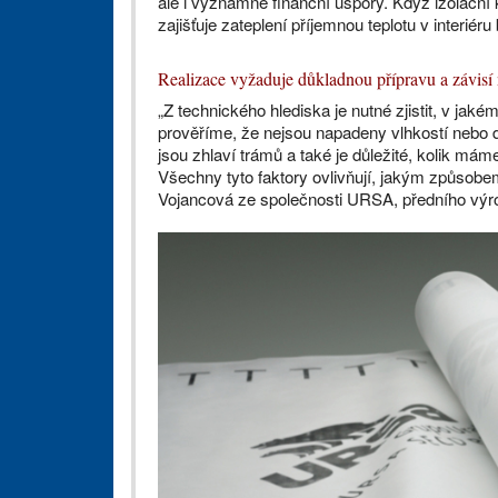
ale i významné finanční úspory. Když izolační
zajišťuje zateplení příjemnou teplotu v interié
Realizace vyžaduje důkladnou přípravu a závisí 
„Z technického hlediska je nutné zjistit, v jaké
prověříme, že nejsou napadeny vlhkostí nebo 
jsou zhlaví trámů a také je důležité, kolik má
Všechny tyto faktory ovlivňují, jakým způsobe
Vojancová ze společnosti URSA, předního výrob