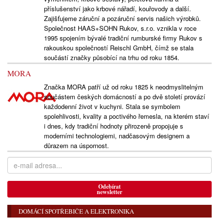
příslušenství jako krbové nářadí, kouřovody a další.
Zajišťujeme záruční a pozáruční servis našich výrobků.
Společnost HAAS+SOHN Rukov, s.r.o. vznikla v roce
1995 spojením bývalé tradiční rumburské firmy Rukov s
rakouskou společností Reischl GmbH, čímž se stala
součástí značky působící na trhu od roku 1854.
MORA
Značka MORA patří už od roku 1825 k neodmyslitelným
součástem českých domácností a po dvě století provází
každodenní život v kuchyni. Stala se symbolem
spolehlivosti, kvality a poctivého řemesla, na kterém staví
i dnes, kdy tradiční hodnoty přirozeně propojuje s
moderními technologiemi, nadčasovým designem a
důrazem na úspornost.
Odebírat
newsletter
DOMÁCÍ SPOTŘEBIČE A ELEKTRONIKA