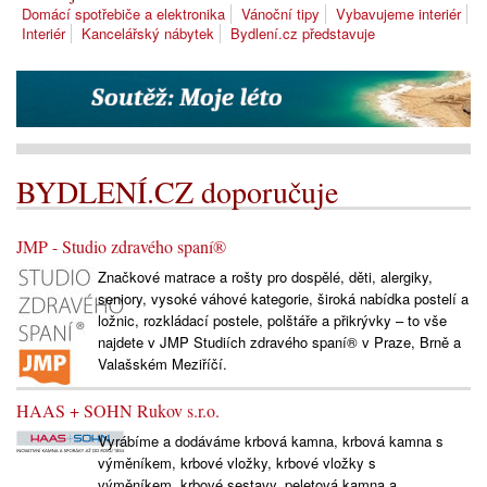
Domácí spotřebiče a elektronika
Vánoční tipy
Vybavujeme interiér
Interiér
Kancelářský nábytek
Bydlení.cz představuje
BYDLENÍ.CZ doporučuje
JMP - Studio zdravého spaní®
Značkové matrace a rošty pro dospělé, děti, alergiky,
seniory, vysoké váhové kategorie, široká nabídka postelí a
ložnic, rozkládací postele, polštáře a přikrývky – to vše
najdete v JMP Studiích zdravého spaní® v Praze, Brně a
Valašském Meziříčí.
HAAS + SOHN Rukov s.r.o.
Vyrábíme a dodáváme krbová kamna, krbová kamna s
výměníkem, krbové vložky, krbové vložky s
výměníkem, krbové sestavy, peletová kamna a