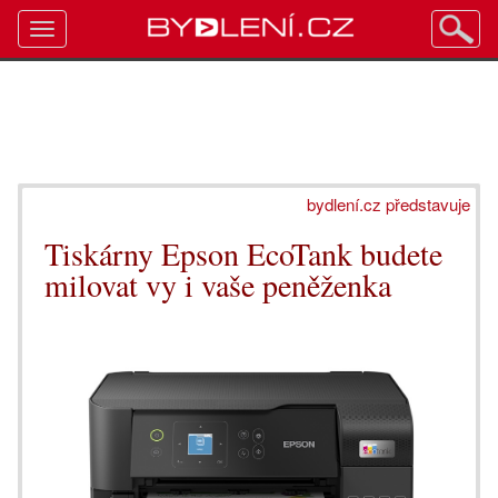
Toggle
navigation
bydlení.cz představuje
Tiskárny Epson EcoTank budete
milovat vy i vaše peněženka