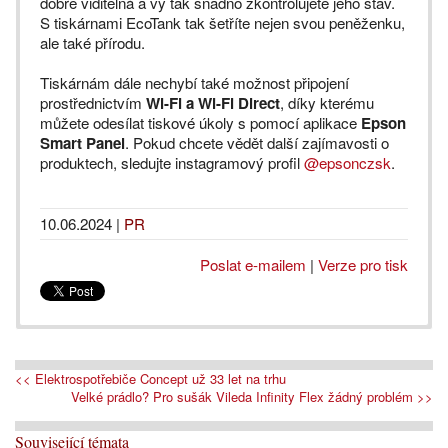
dobře viditelná a vy tak snadno zkontrolujete jeho stav.
S tiskárnami EcoTank tak šetříte nejen svou peněženku,
ale také přírodu.
Tiskárnám dále nechybí také možnost připojení
prostřednictvím
Wi-Fi a Wi-Fi Direct
, díky kterému
můžete odesílat tiskové úkoly s pomocí aplikace
Epson
Smart Panel
. Pokud chcete vědět další zajímavosti o
produktech, sledujte instagramový profil
@epsonczsk
.
10.06.2024
|
PR
Poslat e-mailem
|
Verze pro tisk
<< Elektrospotřebiče Concept už 33 let na trhu
Velké prádlo? Pro sušák Vileda Infinity Flex žádný problém >>
Související témata