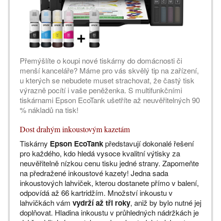
Přemýšlíte o koupi nové tiskárny do domácnosti či
menší kanceláře? Máme pro vás skvělý tip na zařízení,
u kterých se nebudete muset strachovat, že častý tisk
výrazně pocítí i vaše peněženka. S multifunkčními
tiskárnami Epson EcoTank ušetříte až neuvěřitelných 90
% nákladů na tisk!
Dost drahým inkoustovým kazetám
Tiskárny
Epson EcoTank
představují dokonalé řešení
pro každého, kdo hledá vysoce kvalitní výtisky za
neuvěřitelně nízkou cenu tisku jedné strany. Zapomeňte
na předražené inkoustové kazety! Jedna sada
inkoustových lahviček, kterou dostanete přímo v balení,
odpovídá až 66 kartridžím. Množství inkoustu v
lahvičkách vám
vydrží až tři roky
, aniž by bylo nutné jej
doplňovat. Hladina inkoustu v průhledných nádržkách je