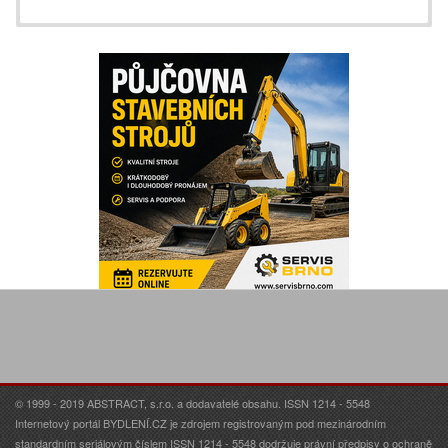
© 1999 - 2019 ABSTRACT, s.r.o. a dodavatelé obsahu. ISSN 1214 - 5548
Internetový portál BYDLENÍ.CZ je zdrojem registrovaným pod mezinárodním
standardním seriálovým číslem ISSN 1214 - 5548 dodržuje právní předpisy o ochraně