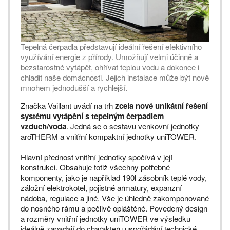
Tepelná čerpadla představují ideální řešení efektivního
využívání energie z přírody. Umožňují velmi účinně a
bezstarostně vytápět, ohřívat teplou vodu a dokonce i
chladit naše domácnosti. Jejich instalace může být nově
mnohem jednodušší a rychlejší.
Značka Vaillant uvádí na trh
zcela nové unikátní řešení
systému vytápění s tepelným čerpadlem
vzduch/voda
. Jedná se o sestavu venkovní jednotky
aroTHERM a vnitřní kompaktní jednotky uniTOWER.
Hlavní přednost vnitřní jednotky spočívá v její
konstrukci. Obsahuje totiž všechny potřebné
komponenty, jako je například 190l zásobník teplé vody,
záložní elektrokotel, pojistné armatury, expanzní
nádoba, regulace a jiné. Vše je úhledně zakomponované
do nosného rámu a pečlivě opláštěné. Povedený design
a rozměry vnitřní jednotky uniTOWER ve výsledku
ideálně zapadají do charakteru uspořádání technické