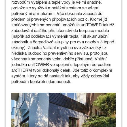
rozvodům vytápění a teplé vody je velmi snadné,
protože se využívá montážní sestava se všemi
potřebnými armaturami. Vše dokonale zapadá do
předem připravených připojovacích pozic. Kromě již
zmiňovaných komponentů umožňuje uniTOWER taktéž
zabudování dalšího příslušenství do korpusu modulu
(například oddělovací výměník tepla, 18l akumulační
zásobník a čerpadlové skupiny pro dva nezávislé topné
okruhy). Značka Vaillant myslí na své zákazníky i z
hlediska budoucího preventivního servisu, proto jsou
všechny komponenty velmi dobře přístupné. Vnitřní
jednotka uniTOWER ve spojení s tepelným čerpadlem
aroTHERM tvoří dokonalý celek. Jde totiž o komplexní
systém, který se dá nastavit tak, aby vždy odpovídal
potřebám konkrétní domácnosti.