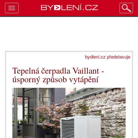
Toggle
navigation
bydlení.cz představuje
Tepelná čerpadla Vaillant -
úsporný způsob vytápění