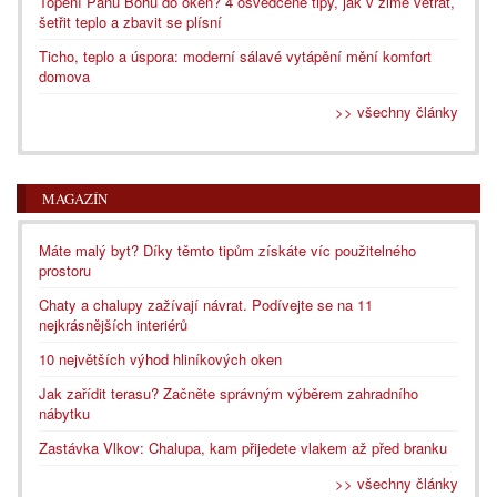
Topení Pánu Bohu do oken? 4 osvědčené tipy, jak v zimě větrat,
šetřit teplo a zbavit se plísní
Ticho, teplo a úspora: moderní sálavé vytápění mění komfort
domova
>> všechny články
MAGAZÍN
Máte malý byt? Díky těmto tipům získáte víc použitelného
prostoru
Chaty a chalupy zažívají návrat. Podívejte se na 11
nejkrásnějších interiérů
10 největších výhod hliníkových oken
Jak zařídit terasu? Začněte správným výběrem zahradního
nábytku
Zastávka Vlkov: Chalupa, kam přijedete vlakem až před branku
>> všechny články