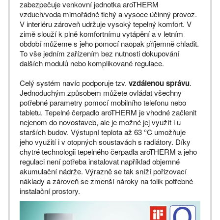
zabezpečuje venkovní jednotka aroTHERM
vzduch/voda mimořádně tichý a vysoce účinný provoz.
V interiéru zároveň udržuje vysoký tepelný komfort. V
zimě slouží k plně komfortnímu vytápění a v letním
období můžeme s jeho pomocí naopak příjemně chladit.
To vše jedním zařízením bez nutnosti dokupování
dalších modulů nebo komplikované regulace.
Celý systém navíc podporuje tzv.
vzdálenou správu
.
Jednoduchým způsobem můžete ovládat všechny
potřebné parametry pomocí mobilního telefonu nebo
tabletu. Tepelné čerpadlo aroTHERM je vhodné začlenit
nejenom do novostaveb, ale je možné jej využít i u
starších budov. Výstupní teplota až 63 °C umožňuje
jeho využití i v otopných soustavách s radiátory. Díky
chytré technologii tepelného čerpadla aroTHERM a jeho
regulaci není potřeba instalovat například objemné
akumulační nádrže. Výrazně se tak sníží pořizovací
náklady a zároveň se zmenší nároky na tolik potřebné
instalační prostory.