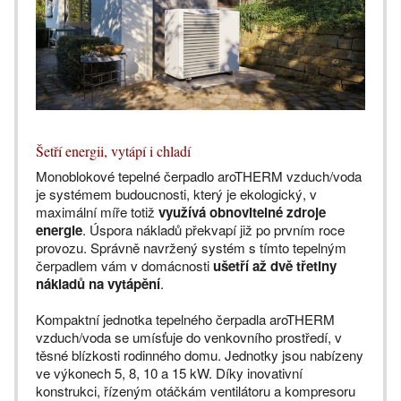
Šetří energii, vytápí i chladí
Monoblokové tepelné čerpadlo aroTHERM vzduch/voda
je systémem budoucnosti, který je ekologický, v
maximální míře totiž
využívá obnovitelné zdroje
energie
. Úspora nákladů překvapí již po prvním roce
provozu. Správně navržený systém s tímto tepelným
čerpadlem vám v domácnosti
ušetří až dvě třetiny
nákladů na vytápění
.
Kompaktní jednotka tepelného čerpadla aroTHERM
vzduch/voda se umísťuje do venkovního prostředí, v
těsné blízkosti rodinného domu. Jednotky jsou nabízeny
ve výkonech 5, 8, 10 a 15 kW. Díky inovativní
konstrukci, řízeným otáčkám ventilátoru a kompresoru