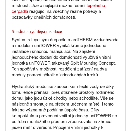
místnosti. Jde o nejlepší možné řešení
tepelného
čerpadla
reagující na všechny reálné potřeby a
požadavky dnešních domácností.
Snadná a rychlejší instalace
Systém s tepelným čerpadlem aroTHERM vzduch/voda
a modulem uniTOWER vyniká kromě jednoduché
instalace i snadnou manipulací. Na zajištění
jednoduchého dodání do domácnosti využívá vnitřní
jednotka uniTOWER takzvaný Split Mounting Concept.
Ten spočívá v možnosti rozdělení zařízení na dva
moduly pomocí několika jednoduchých kroků.
Hydraulický modul se zásobníkem teplé vody se díky
tomu lehce přenáší i přes stísněné prostory rodinného
domu, jako jsou úzké chodby nebo schodiště. Vše se
následně smontuje na předem určeném místě. I tento
fakt se významně podílí na úspoře času. Díky
kompaktnímu provedení vnitřní jednotky uniTOWER se
potřeba montážního prostoru zredukovala na zhruba
jeden metr čtvereční. Připojení vnitřní jednotky k