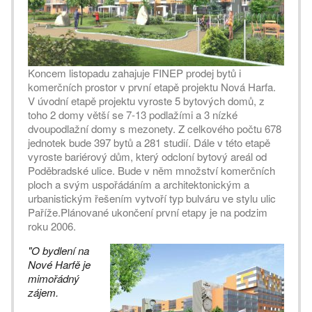
Koncem listopadu zahajuje FINEP prodej bytů i
komerčních prostor v první etapě projektu Nová Harfa.
V úvodní etapě projektu vyroste 5 bytových domů, z
toho 2 domy větší se 7-13 podlažími a 3 nízké
dvoupodlažní domy s mezonety. Z celkového počtu 678
jednotek bude 397 bytů a 281 studií. Dále v této etapě
vyroste bariérový dům, který odcloní bytový areál od
Poděbradské ulice. Bude v něm množství komerčních
ploch a svým uspořádáním a architektonickým a
urbanistickým řešením vytvoří typ bulváru ve stylu ulic
Paříže.Plánované ukončení první etapy je na podzim
roku 2006.
"O bydlení na
Nové Harfě je
mimořádný
zájem.