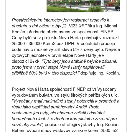
Prostřednictvím internetových registrací projevilo k
dnešnímu dni zájem o byt již 1323 lidí,"
říká Ing. Michal
Kocián, předseda představenstva společnosti FINEP.
Ceny bytů se v projektu Nová Harfa pohybují v rozmezí
25 000 - 35 000 Kč/m2 bez DPH. V počátcích prodeje
bude navíc možné využít slevu 5% z ceny bytu. Nejvíce
bytových jednotek v první etapě Nové Harfy je v
dispozici 2+kk.
"Tyto byty jsou stabilně nejvíce žádané,
proto jsme v první etapě Nové Harfy naplánovali
přibližně 60% bytů v této dispozici,"
doplňuje ing. Kocián.
Projekt Nová Harfa společnosti FINEP oživí Vysočany
vybudováním bulváru ve stylu širokých pařížských ulic.
"Vysočany mají minimálně stejný potenciál k proměně a
růstu jako například smíchovský Anděl. Proto
nestavíme jen byty, ale chceme zajistit i dostatek
komerčních ploch k vytvoření kompletního zázemí pro
nové obyvatele",
popisuje strategii výstavby Ing. Kocián.
Během úvodní etapy výstavby vznikne kolem 2500 m2