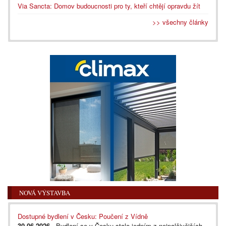
Via Sancta: Domov budoucnosti pro ty, kteří chtějí opravdu žít
>> všechny články
NOVÁ VÝSTAVBA
Dostupné bydlení v Česku: Poučení z Vídně
30.06.2026
- Bydlení se v Česku stalo jedním z nejpalčivějších