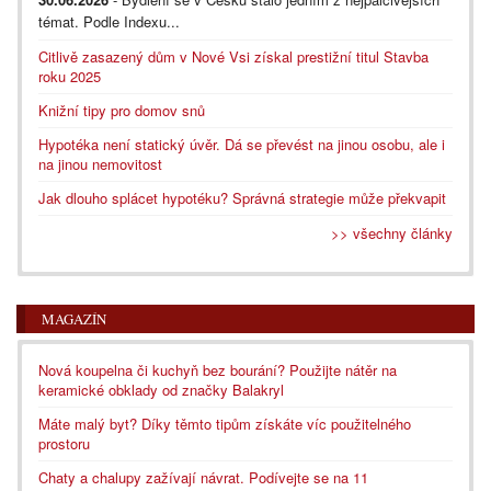
témat. Podle Indexu...
Citlivě zasazený dům v Nové Vsi získal prestižní titul Stavba
roku 2025
Knižní tipy pro domov snů
Hypotéka není statický úvěr. Dá se převést na jinou osobu, ale i
na jinou nemovitost
Jak dlouho splácet hypotéku? Správná strategie může překvapit
>> všechny články
MAGAZÍN
Nová koupelna či kuchyň bez bourání? Použijte nátěr na
keramické obklady od značky Balakryl
Máte malý byt? Díky těmto tipům získáte víc použitelného
prostoru
Chaty a chalupy zažívají návrat. Podívejte se na 11