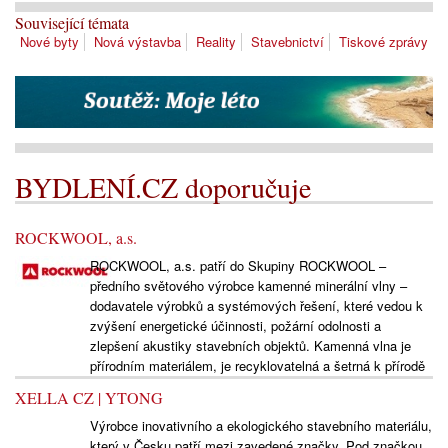
Související témata
Nové byty
Nová výstavba
Reality
Stavebnictví
Tiskové zprávy
BYDLENÍ.CZ doporučuje
ROCKWOOL, a.s.
ROCKWOOL, a.s. patří do Skupiny ROCKWOOL –
předního světového výrobce kamenné minerální vlny –
dodavatele výrobků a systémových řešení, které vedou k
zvýšení energetické účinnosti, požární odolnosti a
zlepšení akustiky stavebních objektů. Kamenná vlna je
přírodním materiálem, je recyklovatelná a šetrná k přírodě
XELLA CZ | YTONG
Výrobce inovativního a ekologického stavebního materiálu,
který v Česku patří mezi zavedené značky. Pod značkou