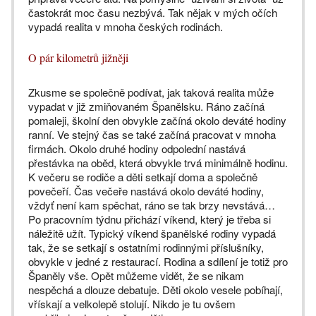
častokrát moc času nezbývá. Tak nějak v mých očích
vypadá realita v mnoha českých rodinách.
O pár kilometrů jižněji
Zkusme se společně podívat, jak taková realita může
vypadat v již zmiňovaném Španělsku. Ráno začíná
pomaleji, školní den obvykle začíná okolo deváté hodiny
ranní. Ve stejný čas se také začíná pracovat v mnoha
firmách. Okolo druhé hodiny odpolední nastává
přestávka na oběd, která obvykle trvá minimálně hodinu.
K večeru se rodiče a děti setkají doma a společně
povečeří. Čas večeře nastává okolo deváté hodiny,
vždyť není kam spěchat, ráno se tak brzy nevstává…
Po pracovním týdnu přichází víkend, který je třeba si
náležitě užít. Typický víkend španělské rodiny vypadá
tak, že se setkají s ostatními rodinnými příslušníky,
obvykle v jedné z restaurací. Rodina a sdílení je totiž pro
Španěly vše. Opět můžeme vidět, že se nikam
nespěchá a dlouze debatuje. Děti okolo vesele pobíhají,
vřískají a velkolepě stolují. Nikdo je tu ovšem