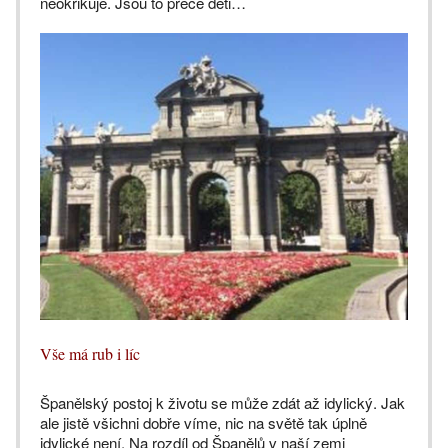
neokřikuje. Jsou to přece děti…
Vše má rub i líc
Španělský postoj k životu se může zdát až idylický. Jak
ale jistě všichni dobře víme, nic na světě tak úplně
idylické není. Na rozdíl od Španělů v naší zemi