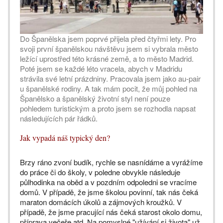
Do Španělska jsem poprvé přijela před čtyřmi lety. Pro
svoji první španělskou návštěvu jsem si vybrala město
ležící uprostřed této krásné země, a to město Madrid.
Poté jsem se každé léto vracela, abych v Madridu
strávila své letní prázdniny. Pracovala jsem jako au-pair
u španělské rodiny. A tak mám pocit, že můj pohled na
Španělsko a španělský životní styl není pouze
pohledem turistickým a proto jsem se rozhodla napsat
následujících pár řádků.
Jak vypadá náš typický den?
Brzy ráno zvoní budík, rychle se nasnídáme a vyrážíme
do práce či do školy, v poledne obvykle následuje
půlhodinka na oběd a v pozdním odpoledni se vracíme
domů. V případě, že jsme školou povinní, tak nás čeká
maraton domácích úkolů a zájmových kroužků. V
případě, že jsme pracující nás čeká starost okolo domu,
příprava večeře atd. Na pomyslné "užívání si života" už