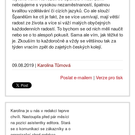
nebojujeme s vysokou nezaměstnaností, špatnou
kvalitou vzdělávání či cizích jazyků. Co ale slouží
Španělům ke cti je fakt, že se více usmívají, mají větší
radost ze života a více si váží malých obyčejných
každodenních radostí. To bychom se od nich měli naučit
nebo se o to alespoň pokusit. Sama ale vím, jak těžké to
je. Zkouším to každoročně a vždy se většinou tak za
týden vracím zpět do zajetých českých kolejí.
09.08.2019
|
Karolina Tůmová
Poslat e-mailem
|
Verze pro tisk
Karolina je u nás v redakci teprve
chvíli. Nastoupila před pár měsíci
na pozici asistentky editora. Stará
se o komunikaci se zákazníky a o
organizační chod redakce.