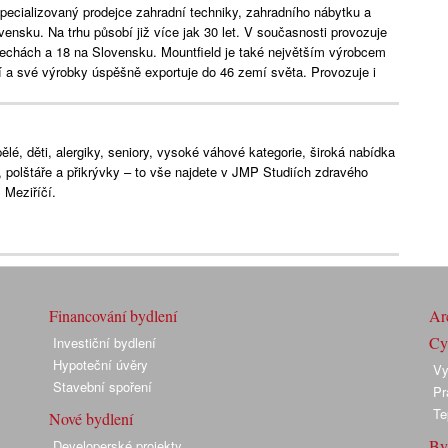
specializovaný prodejce zahradní techniky, zahradního nábytku a
ensku. Na trhu působí již více jak 30 let. V současnosti provozuje
 Čechách a 18 na Slovensku. Mountfield je také největším výrobcem
 a své výrobky úspěšně exportuje do 46 zemí světa. Provozuje i
lé, děti, alergiky, seniory, vysoké váhové kategorie, široká nabídka
e, polštáře a přikrývky – to vše najdete v JMP Studiích zdravého
Meziříčí.
Financování bydlení
Arc
Cyk
Investiční bydlení
Hypoteční úvěry
Vy
Stavební spoření
Pr
Te
Nové bydlení
By
Developerské projekty