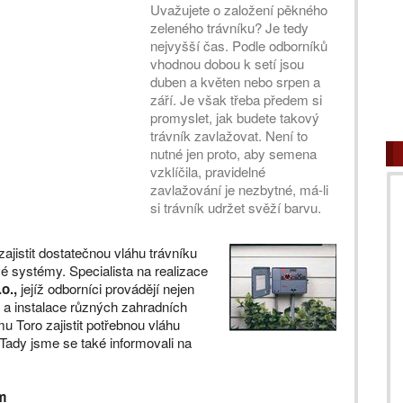
Uvažujete o založení pěkného
zeleného trávníku? Je tedy
nejvyšší čas. Podle odborníků
vhodnou dobou k setí jsou
duben a květen nebo srpen a
září. Je však třeba předem si
promyslet, jak budete takový
trávník zavlažovat. Není to
nutné jen proto, aby semena
vzklíčila, pravidelné
zavlažování je nezbytné, má-li
si trávník udržet svěží barvu.
ajistit dostatečnou vláhu trávníku
é systémy. Specialista na realizace
.o.,
jejíž odborníci provádějí nejen
 a instalace různých zahradních
 Toro zajistit potřebnou vláhu
ady jsme se také informovali na
m