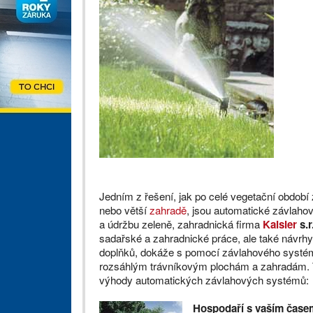
Jedním z řešení, jak po celé vegetační období z
nebo větší
zahradě
, jsou automatické závlahov
a údržbu zeleně, zahradnická firma
Kaisler
s.r
sadařské a zahradnické práce, ale také návrhy
doplňků, dokáže s pomocí závlahového systému
rozsáhlým trávníkovým plochám a zahradám. T
výhody automatických závlahových systémů:
Hospodaří s vaším čase