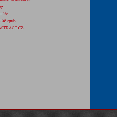
og
utěže
iště zpráv
BSTRACT.CZ