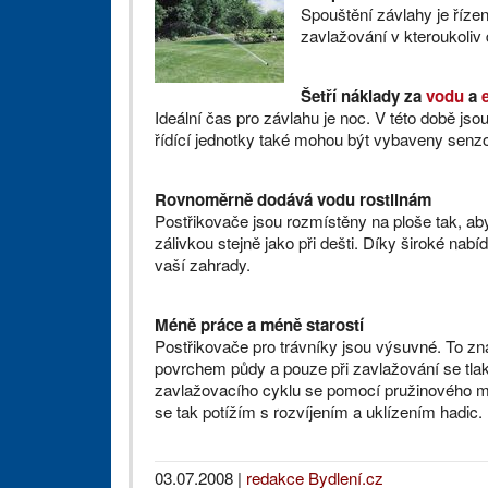
Spouštění závlahy je řízen
zavlažování v kteroukoliv 
Šetří náklady za
vodu
a
Ideální čas pro závlahu je noc. V této době js
řídící jednotky také mohou být vybaveny senzo
Rovnoměrně dodává vodu rostlinám
Postřikovače jsou rozmístěny na ploše tak, aby
zálivkou stejně jako při dešti. Díky široké na
vaší zahrady.
Méně práce a méně starostí
Postřikovače pro trávníky jsou výsuvné. To z
povrchem půdy a pouze při zavlažování se tla
zavlažovacího cyklu se pomocí pružinového 
se tak potížím s rozvíjením a uklízením hadic.
03.07.2008
|
redakce Bydlení.cz