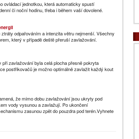
o ovládací jednotkou, která automaticky spustí
denní či noční hodinu, třeba i během vaší dovolené.
energii
ou ztráty odpařováním a intenzita větru nejmenší. Všechny
rem, který v případě deště přeruší zavlažování.
 při zavlažování byla celá plocha přesně pokryta
bídce postřikovačů je možno optimálně zavlažit každý kout
namená, že mimo dobu zavlažování jsou ukryty pod
kem vody vysunou a zavlažují. Po ukončení
mechanismu zasunou zpět do pouzdra pod terén.Vyhnete