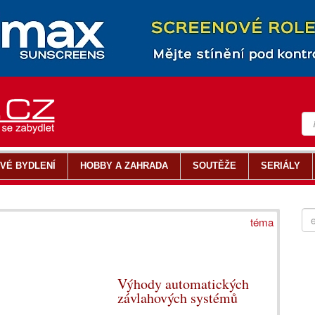
VÉ BYDLENÍ
HOBBY A ZAHRADA
SOUTĚŽE
SERIÁLY
téma
Výhody automatických
závlahových systémů