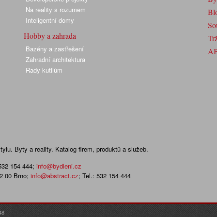
Na reality s rozumem
Bl
Inteligentní domy
So
Hobby a zahrada
Trž
Bazény a zastřešení
A
Zahradní architektura
Rady kutilům
lu. Byty a reality. Katalog firem, produktů a služeb.
 532 154 444
;
info@bydleni.cz
02 00 Brno;
info@abstract.cz
; Tel.: 532 154 444
48