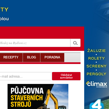
RECEPTY
BLOG
PORADNA
Odebírat
newsletter