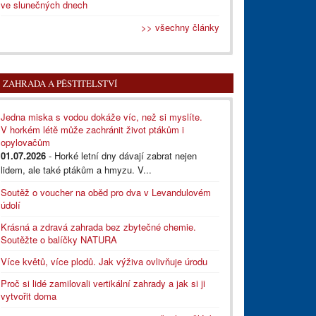
ve slunečných dnech
>> všechny články
ZAHRADA A PĚSTITELSTVÍ
Jedna miska s vodou dokáže víc, než si myslíte.
V horkém létě může zachránit život ptákům i
opylovačům
01.07.2026
- Horké letní dny dávají zabrat nejen
lidem, ale také ptákům a hmyzu. V...
Soutěž o voucher na oběd pro dva v Levandulovém
údolí
Krásná a zdravá zahrada bez zbytečné chemie.
Soutěžte o balíčky NATURA
Více květů, více plodů. Jak výživa ovlivňuje úrodu
Proč si lidé zamilovali vertikální zahrady a jak si ji
vytvořit doma