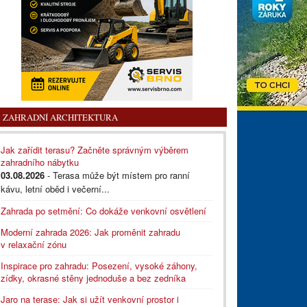
ZAHRADNÍ ARCHITEKTURA
Jak zařídit terasu? Začněte správným výběrem
zahradního nábytku
03.08.2026
- Terasa může být místem pro ranní
kávu, letní oběd i večerní...
Zahrada po setmění: Co dokáže venkovní osvětlení
Moderní zahrada 2026: Jak proměnit zahradu
v relaxační zónu
Inspirace pro zahradu: Posezení, vysoké záhony,
zídky, okrasné stěny jednoduše a bez zedníka
Jaro na terase: Jak si užít venkovní prostor i