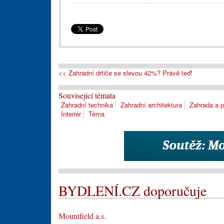
<< Zahradní drtiče se slevou 42%? Právě teď!
Související témata
Zahradní technika
Zahradní architektura
Zahrada a pě
Interiér
Téma
BYDLENÍ.CZ doporučuje
Mountfield a.s.