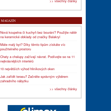
>> všechny články
MAGAZÍN
Nová koupelna či kuchyň bez bourání? Použijte nátěr
na keramické obklady od značky Balakryl
Máte malý byt? Díky těmto tipům získáte víc
použitelného prostoru
Chaty a chalupy zažívají návrat. Podívejte se na 11
nejkrásnějších interiérů
10 největších výhod hliníkových oken
Jak zařídit terasu? Začněte správným výběrem
zahradního nábytku
>> všechny články