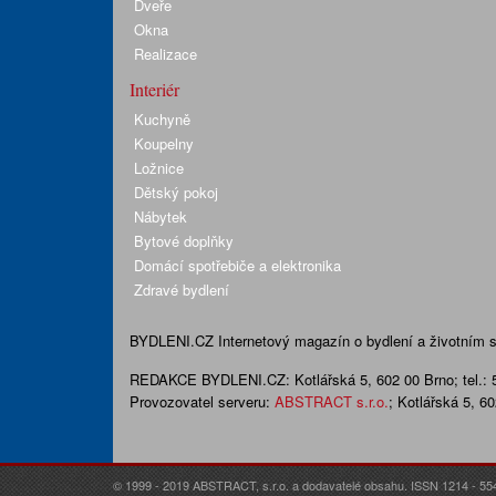
Dveře
Okna
Realizace
Interiér
Kuchyně
Koupelny
Ložnice
Dětský pokoj
Nábytek
Bytové doplňky
Domácí spotřebiče a elektronika
Zdravé bydlení
BYDLENI.CZ
Internetový magazín o bydlení a životním sty
REDAKCE BYDLENI.CZ:
Kotlářská 5, 602 00 Brno;
tel.:
Provozovatel serveru:
ABSTRACT s.r.o.
; Kotlářská 5, 6
© 1999 - 2019 ABSTRACT, s.r.o. a dodavatelé obsahu. ISSN 1214 - 55