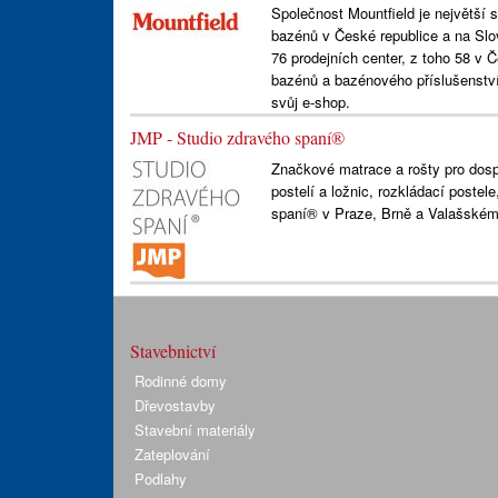
Společnost Mountfield je největší 
bazénů v České republice a na Slov
76 prodejních center, z toho 58 v
bazénů a bazénového příslušenství
svůj e-shop.
JMP - Studio zdravého spaní®
Značkové matrace a rošty pro dospě
postelí a ložnic, rozkládací postel
spaní® v Praze, Brně a Valašském 
Stavebnictví
Rodinné domy
Dřevostavby
Stavební materiály
Zateplování
Podlahy