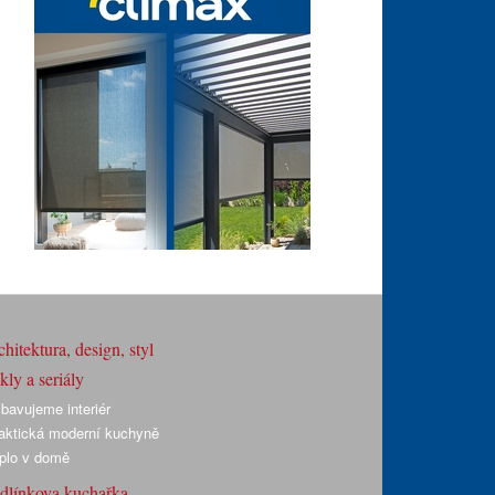
hitektura, design, styl
ly a seriály
bavujeme interiér
aktická moderní kuchyně
plo v domě
dlínkova kuchařka