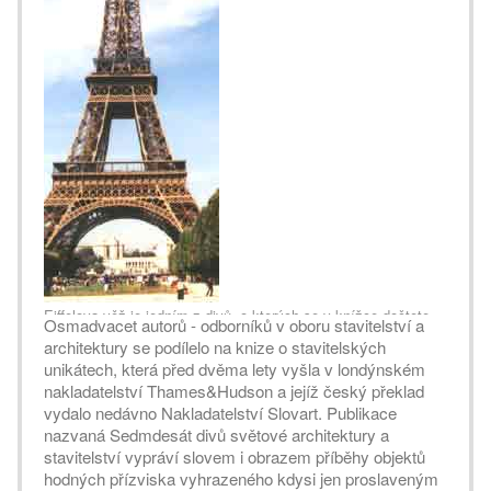
Eiffelova věž je jedním z divů, o kterých se v knížce dočtete
Osmadvacet autorů - odborníků v oboru stavitelství a
architektury se podílelo na knize o stavitelských
unikátech, která před dvěma lety vyšla v londýnském
nakladatelství Thames&Hudson a jejíž český překlad
vydalo nedávno Nakladatelství Slovart. Publikace
nazvaná Sedmdesát divů světové architektury a
stavitelství vypráví slovem i obrazem příběhy objektů
hodných přízviska vyhrazeného kdysi jen proslaveným