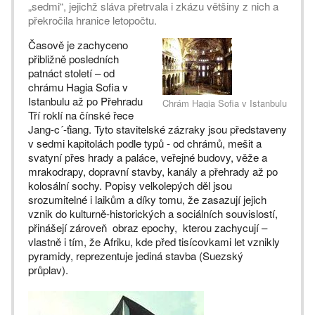
„sedmi“, jejichž sláva přetrvala i zkázu většiny z nich a
překročila hranice letopočtu.
Časově je zachyceno
přibližně posledních
patnáct století – od
chrámu Hagia Sofia v
Istanbulu až po Přehradu
Chrám Hagia Sofia v Istanbulu
Tří roklí na čínské řece
Jang-c´-ťiang. Tyto stavitelské zázraky jsou představeny
v sedmi kapitolách podle typů - od chrámů, mešit a
svatyní přes hrady a paláce, veřejné budovy, věže a
mrakodrapy, dopravní stavby, kanály a přehrady až po
kolosální sochy. Popisy velkolepých děl jsou
srozumitelné i laikům a díky tomu, že zasazují jejich
vznik do kulturně-historických a sociálních souvislostí,
přinášejí zároveň obraz epochy, kterou zachycují –
vlastně i tím, že Afriku, kde před tisícovkami let vznikly
pyramidy, reprezentuje jediná stavba (Suezský
průplav).