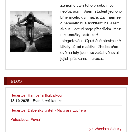
Záměrně vám toho o sobě moc
neprozradím. Jsem student jednoho
brněnského gymnázia. Zajímám se
o nemovitosti a architekturu. Jsem
skaut – odtud moje přezdívka. Mezi
mé koníčky patří také
fotografování. Opuštěné stavby mě
lákaly už od malička. Zhruba před
dvěma lety jsem se začal věnovat
jejich průzkumu – urbexu.
BLOG
Recenze: Kámoši s florbalkou
13.10.2025
- Evin čtecí koutek
Recenze: Ďábelský přítel - Na přání Lucifera
Pohádková Veveří
>> všechny články