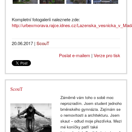
Kompletní fotogalerii naleznete zde:
http://urbexmorava.rajce.idnes.cz/Lazenska_vesnicka_v_Mad
20.06.2017
|
ScouT
Poslat e-mailem
|
Verze pro tisk
ScouT
Záměrně vám toho o sobě moc
neprozradím. Jsem student jednoho
brněnského gymnázia. Zajímám se
o nemovitosti a architekturu. Jsem
skaut – odtud moje přezdívka. Mezi
mé koníčky patří také