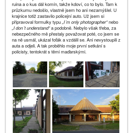
ruina a o kus dál komín, takže kdoví, co to bylo. Tam k
průzkumu nedošlo, vlastně jsem ho ani nezamýšlel. U
krajnice totiž zastavilo policejní auto. Už jsem si
připravoval formulky typu
„I´m only photographer“
nebo
„I don´t understand“
a podobně. Nebylo však třeba, za
nebezpečného mě přestaly považovat poté, co jsem se
na ně usmál, ukázal foťák a vzdálil se. Ani nevystoupili z
auta a odjeli. A tak proběhlo moje první setkání s
policisty, tentokrát s těmi maďarskými.