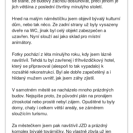
se stane, že budovy začnou dosluhovat, přeci jenom je
jich většina z poslední čtvrtiny minulýho století.
Hned na malým náměstíčku jsem objevil bývalý kulturní
dům, nebo tak něco. Ze zadní strany už byly vysazeny
dveře na WC, jinak byl celý objekt zabezpečen a
uzavřen. Nyní slouží asi jako sklad pro místní
animátory.
Fotky pochází z léta minulýho roku, kdy jsem lázně
navštívil. Tehdá tu byl zavřenej i tříhvězdičkový hotel,
který se připravoval (alespoň to tak vypadalo) k
rozsáhlé rekonstrukci. Byl ale dobře zapečetěný a i
hlídaný mužem uvnitř, jak jsem záhy zjistil.
V samotném městě se nacházelo mnoho prázdných
budov. Nejspíše proto, že původní plán na pronájem
ztroskotal nebo prostě nebyl zájem. Opuštěné tu byly
domy, chaty i celkem větší areály, se záměrem
sloužícím turismu.
Za městečkem jsem pak navštívil JZD a prázdný
komplex bývalé továrničky. No vlastně zbyla už jen