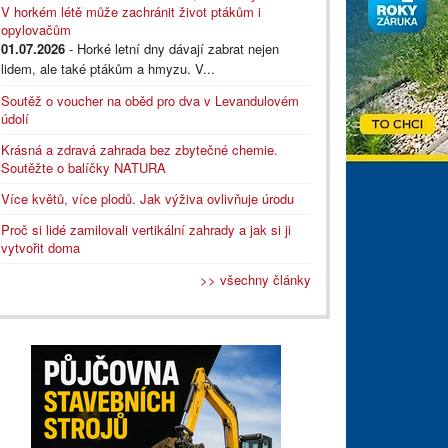
V horkém létě může zachránit život ptákům i
opylovačům
01.07.2026
- Horké letní dny dávají zabrat nejen
lidem, ale také ptákům a hmyzu. V...
Soutěž o voucher na oběd pro dva v Levandulovém
údolí
Krásná a zdravá zahrada bez zbytečné chemie.
Soutěžte o balíčky NATURA
Více květů, více plodů. Jak výživa ovlivňuje úrodu
Proč si lidé zamilovali vertikální zahrady a jak si ji
vytvořit doma
>> všechny články