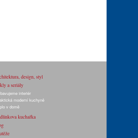
hitektura, design, styl
ly a seriály
bavujeme interiér
aktická moderní kuchyně
plo v domě
dlínkova kuchařka
og
utěže