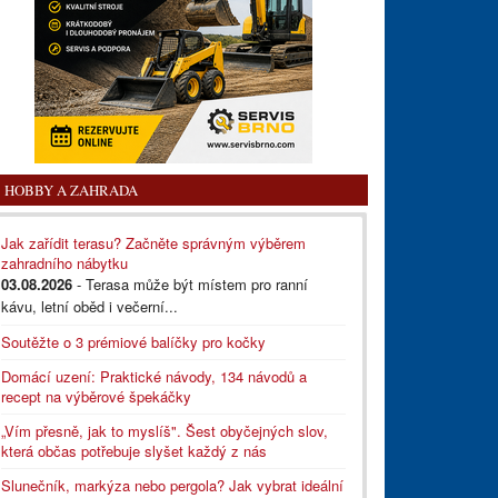
HOBBY A ZAHRADA
Jak zařídit terasu? Začněte správným výběrem
zahradního nábytku
03.08.2026
- Terasa může být místem pro ranní
kávu, letní oběd i večerní...
Soutěžte o 3 prémiové balíčky pro kočky
Domácí uzení: Praktické návody, 134 návodů a
recept na výběrové špekáčky
„Vím přesně, jak to myslíš". Šest obyčejných slov,
která občas potřebuje slyšet každý z nás
Slunečník, markýza nebo pergola? Jak vybrat ideální