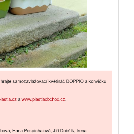
yhrajte samozavlažovací květináč DOPPIO a konvičku
astia.cz
a
www.plastiaobchod.cz
.
bová, Hana Pospíchalová, Jiří Dobšík, Irena