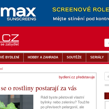
VÉ BYDLENÍ
HOBBY A ZAHRADA
SOUTĚŽE
SERIÁLY
tví
bydlení.cz představuje
e o rostliny postarají za vás
Rádi byste pěstovali vlastní
bylinky nebo zeleninu? Toužíte
po převisech pelargonií, ale