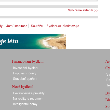
Vybíráme skleník >>
dy
Jarní inspirace
Soutěže
Bydlení.cz představuje
Financování bydlení
Arc
Cyk
Investiční bydlení
Hypoteční úvěry
Vy
Stavební spoření
Pr
Te
Nové bydlení
By
Developerské projekty
Na reality s rozumem
Bl
Inteligentní domy
So