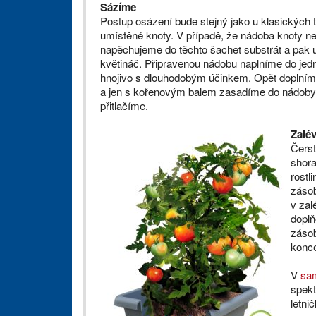
Sázíme
Postup osázení bude stejný jako u klasických 
umístěné knoty. V případě, že nádoba knoty ne
napěchujeme do těchto šachet substrát a pak už
květináč. Připravenou nádobu naplníme do jedn
hnojivo s dlouhodobým účinkem. Opět doplníme 
a jen s kořenovým balem zasadíme do nádoby. 
přitlačíme.
Zalé
Čerst
shora
rostl
zásob
v zal
doplň
zásob
konce
V
sa
spekt
letni