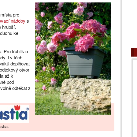
 místa pro
vací nádoby
s
 hrubší,
zduchu ke
. Pro truhlík o
dy. I v těch
bníků doplňovat
 odtokový otvor
la až k
ané pod
 volně odtékat z
stia.