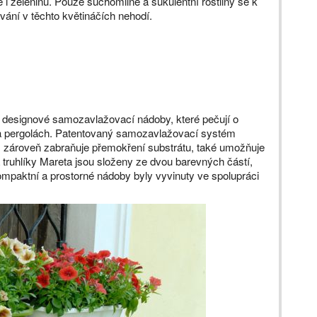
 i zeleninu. Pouze suchomilné a sukulentní rostliny se k
vání v těchto květináčích nehodí.
a designové samozavlažovací nádoby, které pečují o
 a pergolách. Patentovaný samozavlažovací systém
 zároveň zabraňuje přemokření substrátu, také umožňuje
truhlíky Mareta jsou složeny ze dvou barevných částí,
ompaktní a prostorné nádoby byly vyvinuty ve spolupráci