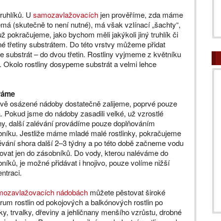
truhlíků. U
samozavlažovacích
jen prověříme, zda máme
má (skutečně to není nutné), má však vzlínací „šachty“,
 pokračujeme, jako bychom měli jakýkoli jiný truhlík či
é třetiny substrátem. Do této vrstvy můžeme přidat
substrát – do dvou třetin. Rostliny vyjmeme z květníku
Okolo rostliny dosypeme substrát a velmi lehce
váme
vě osázené nádoby dostatečně zalijeme, poprvé pouze
. Pokud jsme do nádoby zasadili velké, už vzrostlé
iny, další zalévání provádíme pouze doplňováním
níku. Jestliže máme mladé malé rostlinky, pokračujeme
évání shora další 2–3 týdny a po této době začneme vodu
ovat jen do zásobníků. Do vody, kterou naléváme do
níků, je možné přidávat i hnojivo, pouze volíme nižší
ntraci.
mozavlažovacích nádobách
můžete pěstovat široké
rum rostlin od pokojových a balkónových rostlin po
čky, trvalky, dřeviny a jehličnany menšího vzrůstu, drobné