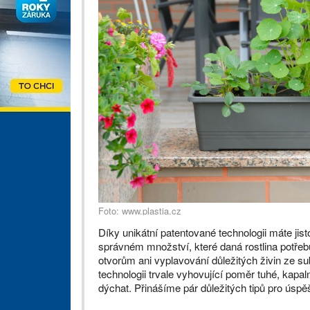
Foto: www.plastia.cz
Díky unikátní patentované technologii máte jist
správném množství, které daná rostlina potře
otvorům ani vyplavování důležitých živin ze s
technologii trvale vyhovující poměr tuhé, kap
dýchat. Přinášíme pár důležitých tipů pro úspě