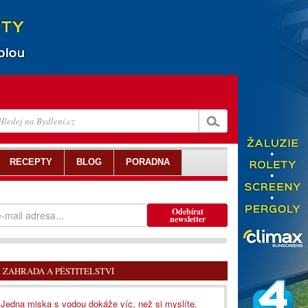
RECEPTY
BLOG
PORADNA
Odebírat
newsletter
ZAHRADA A PĚSTITELSTVÍ
Jedna miska s vodou dokáže víc, než si myslíte.