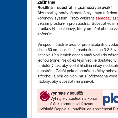
Začínáme
Rostlina + substrát + „samozavlažovák“
Aby rostliny správně prospívaly, musí mít dost
kořenový systém. Proto vybírejte
samozavlažo
větším prostorem pro substrát. Substrát volíme
hrudkovitý, nesléhavý, který umožní přístup v
kořenům.
Ve spodní části je prostor pro zásobník s vodou
délce 60 cm je ideální zásobník asi na 3-3,5l vo
nejteplejších letních dnech stačí vodu do záso
jednou týdně. Nejdůležitější věcí je dostatečný
umístěný tak, aby vodní hladina nikdy nedosáh
substrátu. Zvlášť pokud nemáte květiny schov
střechou a prší do nich, musí přebytečná voda
nádoby, aby substrát nezahníval.
Vyhrajte v soutěži
Vyhrajte v soutěži na konci
článku samozavlažovací
květináč Doppio a konvičku od společnosti Pla