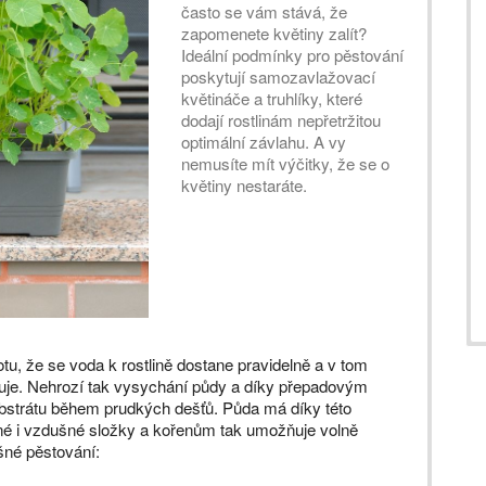
často se vám stává, že
zapomenete květiny zalít?
Ideální podmínky pro pěstování
poskytují samozavlažovací
květináče a truhlíky, které
dodají rostlinám nepřetržitou
optimální závlahu. A vy
nemusíte mít výčitky, že se o
květiny nestaráte.
otu, že se voda k rostlině dostane pravidelně a v tom
buje. Nehrozí tak vysychání půdy a díky přepadovým
ubstrátu během prudkých dešťů. Půda má díky této
alné i vzdušné složky a kořenům tak umožňuje volně
šné pěstování: