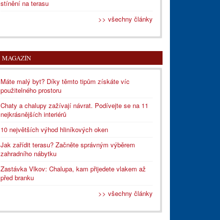
stínění na terasu
>> všechny články
MAGAZÍN
Máte malý byt? Díky těmto tipům získáte víc
použitelného prostoru
Chaty a chalupy zažívají návrat. Podívejte se na 11
nejkrásnějších interiérů
10 největších výhod hliníkových oken
Jak zařídit terasu? Začněte správným výběrem
zahradního nábytku
Zastávka Vlkov: Chalupa, kam přijedete vlakem až
před branku
>> všechny články