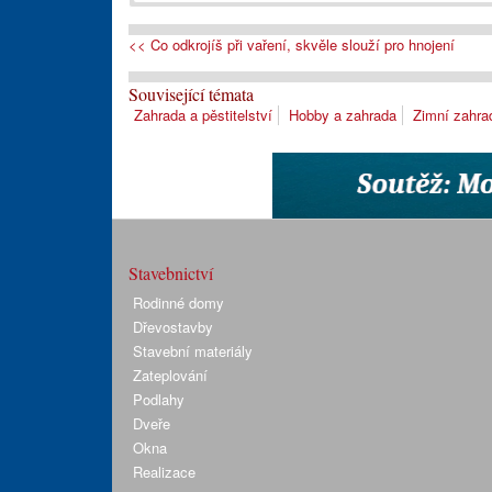
<< Co odkrojíš při vaření, skvěle slouží pro hnojení
Související témata
Zahrada a pěstitelství
Hobby a zahrada
Zimní zahra
Stavebnictví
Rodinné domy
Dřevostavby
Stavební materiály
Zateplování
Podlahy
Dveře
Okna
Realizace