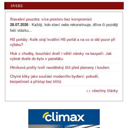
DVEŘE
Stavební pouzdra: více prostoru bez kompromisů
28.07.2026
- Každý, kdo staví nebo rekonstruuje, dříve či později
řeší otázku...
HS portály: Kolik stojí kvalitní HS portál a na co si dát pozor při
výběru?
Hluk z chodby, bouchání dveří i větší nároky na bezpečí. Jak
vybrat dveře do bytu v paneláku
Hliníkové profily tvoří neviditelný štít před plameny i kouřem
Chytré kliky jako součást moderního bydlení: pohodlí,
bezpečnost a přístup bez klíčů
>> všechny články