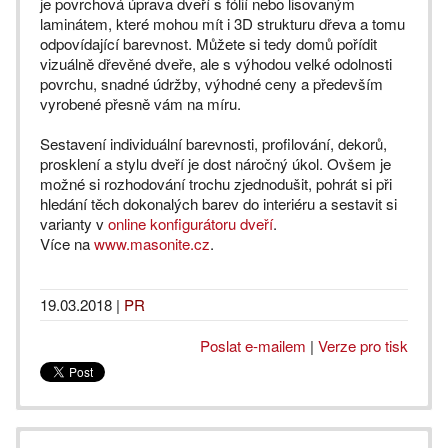
je povrchová úprava dveří s fólií nebo lisovaným
laminátem, které mohou mít i 3D strukturu dřeva a tomu
odpovídající barevnost. Můžete si tedy domů pořídit
vizuálně dřevěné dveře, ale s výhodou velké odolnosti
povrchu, snadné údržby, výhodné ceny a především
vyrobené přesně vám na míru.
Sestavení individuální barevnosti, profilování, dekorů,
prosklení a stylu dveří je dost náročný úkol. Ovšem je
možné si rozhodování trochu zjednodušit, pohrát si při
hledání těch dokonalých barev do interiéru a sestavit si
varianty v
online konfigurátoru dveří
.
Více na
www.masonite.cz
.
19.03.2018
|
PR
Poslat e-mailem
|
Verze pro tisk