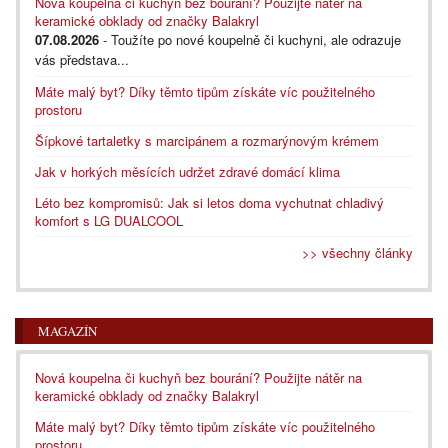
Nová koupelna či kuchyň bez bourání? Použijte nátěr na
keramické obklady od značky Balakryl
07.08.2026
- Toužíte po nové koupelně či kuchyni, ale odrazuje
vás představa...
Máte malý byt? Díky těmto tipům získáte víc použitelného
prostoru
Šípkové tartaletky s marcipánem a rozmarýnovým krémem
Jak v horkých měsících udržet zdravé domácí klima
Léto bez kompromisů: Jak si letos doma vychutnat chladivý
komfort s LG DUALCOOL
>> všechny články
MAGAZÍN
Nová koupelna či kuchyň bez bourání? Použijte nátěr na
keramické obklady od značky Balakryl
Máte malý byt? Díky těmto tipům získáte víc použitelného
prostoru