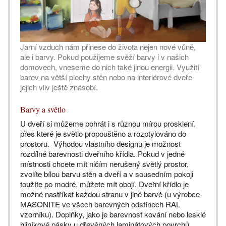
Jarní vzduch nám přinese do života nejen nové vůně,
ale i barvy. Pokud použijeme svěží barvy i v našich
domovech, vneseme do nich také jinou energii. Využití
barev na větší plochy stěn nebo na interiérové dveře
jejich vliv ještě znásobí.
Barvy a světlo
U dveří si můžeme pohrát i s různou mírou prosklení,
přes které je světlo propouštěno a rozptylováno do
prostoru. Výhodou vlastního designu je možnost
rozdílné barevnosti dveřního křídla. Pokud v jedné
místnosti chcete mít ničím nerušený světlý prostor,
zvolíte bílou barvu stěn a dveří a v sousedním pokoji
toužíte po modré, můžete mít obojí. Dveřní křídlo je
možné nastříkat každou stranu v jiné barvě (u výrobce
MASONITE ve všech barevných odstínech RAL
vzorníku). Doplňky, jako je barevnost kování nebo lesklé
hliníkové pásky u dřevěných laminátových povrchů