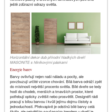
ještě zdůrazní odrazy světla.
Horizontální dekor dub přírodní hladkých dveří
MASONITE s hliníkovými páskami
Energie barev
Barvy ovlivňují nejen naši náladu a pocity, ale
povzbuzují určité vzorce chování. Bílá barva odráží zpět
do místnosti největší procento světla. Bílé dveře se tedy
hodí do chodeb, menších a tmavších prostor, které
potřebují opticky zvětšit nebo prosvětlit. Designéři rádi
pracují s bílou barvou i kvůli jejímu dojmu čistoty a
jednoduchosti. Překvapivě je odstínů bílé barvy celá
škála, ale největším současným trendem u dveří je