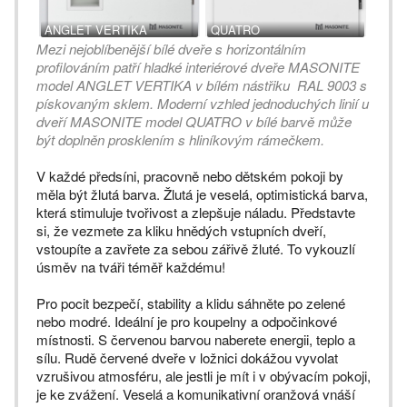
ANGLET VERTIKA
QUATRO
Mezi nejoblíbenější bílé dveře s horizontálním
profilováním patří hladké interiérové dveře MASONITE
model ANGLET VERTIKA v bílém nástřiku RAL 9003 s
pískovaným sklem.
Moderní vzhled jednoduchých linií u
dveří MASONITE model QUATRO v bílé barvě může
být doplněn prosklením s hliníkovým rámečkem.
V každé předsíni, pracovně nebo dětském pokoji by
měla být žlutá barva. Žlutá je veselá, optimistická barva,
která stimuluje tvořivost a zlepšuje náladu. Představte
si, že vezmete za kliku hnědých vstupních dveří,
vstoupíte a zavřete za sebou zářivě žluté. To vykouzlí
úsměv na tváři téměř každému!
Pro pocit bezpečí, stability a klidu sáhněte po zelené
nebo modré. Ideální je pro koupelny a odpočinkové
místnosti. S červenou barvou naberete energii, teplo a
sílu. Rudě červené dveře v ložnici dokážou vyvolat
vzrušivou atmosféru, ale jestli je mít i v obývacím pokoji,
je ke zvážení. Veselá a komunikativní oranžová vnáší