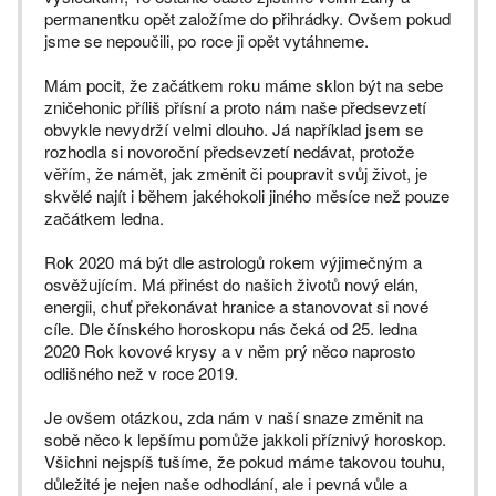
permanentku opět založíme do přihrádky. Ovšem pokud
jsme se nepoučili, po roce ji opět vytáhneme.
Mám pocit, že začátkem roku máme sklon být na sebe
zničehonic příliš přísní a proto nám naše předsevzetí
obvykle nevydrží velmi dlouho. Já například jsem se
rozhodla si novoroční předsevzetí nedávat, protože
věřím, že námět, jak změnit či poupravit svůj život, je
skvělé najít i během jakéhokoli jiného měsíce než pouze
začátkem ledna.
Rok 2020 má být dle astrologů rokem výjimečným a
osvěžujícím. Má přinést do našich životů nový elán,
energii, chuť překonávat hranice a stanovovat si nové
cíle. Dle čínského horoskopu nás čeká od 25. ledna
2020 Rok kovové krysy a v něm prý něco naprosto
odlišného než v roce 2019.
Je ovšem otázkou, zda nám v naší snaze změnit na
sobě něco k lepšímu pomůže jakkoli příznivý horoskop.
Všichni nejspíš tušíme, že pokud máme takovou touhu,
důležité je nejen naše odhodlání, ale i pevná vůle a