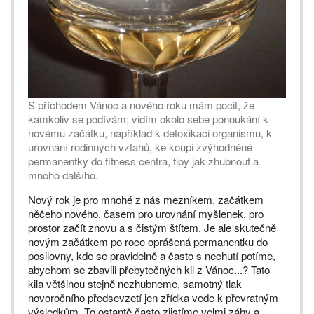
S příchodem Vánoc a nového roku mám pocit, že
kamkoliv se podívám; vidím okolo sebe ponoukání k
novému začátku, například k detoxikaci organismu, k
urovnání rodinných vztahů, ke koupi zvýhodněné
permanentky do fitness centra, tipy jak zhubnout a
mnoho dalšího.
Nový rok je pro mnohé z nás mezníkem, začátkem
něčeho nového, časem pro urovnání myšlenek, pro
prostor začít znovu a s čistým štítem. Je ale skutečně
novým začátkem po roce oprášená permanentku do
posilovny, kde se pravidelně a často s nechutí potíme,
abychom se zbavili přebytečných kil z Vánoc...? Tato
kila většinou stejně nezhubneme, samotný tlak
novoročního předsevzetí jen zřídka vede k převratným
výsledkům, To ostantě často zjistíme velmi záhy a