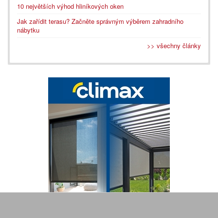
10 největších výhod hliníkových oken
Jak zařídit terasu? Začněte správným výběrem zahradního
nábytku
>> všechny články