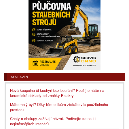
MAGAZÍN
Nová koupelna či kuchyň bez bourání? Použijte nátěr na
keramické obklady od značky Balakryl
Máte malý byt? Díky těmto tipům získáte víc použitelného
prostoru
Chaty a chalupy zažívají návrat. Podívejte se na 11
nejkrásnějších interiérů