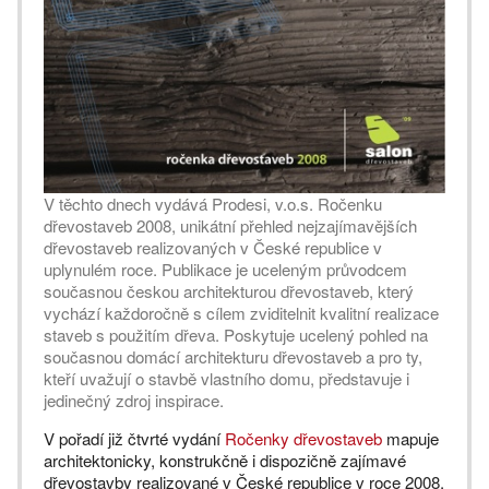
V těchto dnech vydává Prodesi, v.o.s. Ročenku
dřevostaveb 2008, unikátní přehled nejzajímavějších
dřevostaveb realizovaných v České republice v
uplynulém roce. Publikace je uceleným průvodcem
současnou českou architekturou dřevostaveb, který
vychází každoročně s cílem zviditelnit kvalitní realizace
staveb s použitím dřeva. Poskytuje ucelený pohled na
současnou domácí architekturu dřevostaveb a pro ty,
kteří uvažují o stavbě vlastního domu, představuje i
jedinečný zdroj inspirace.
V pořadí již čtvrté vydání
Ročenky dřevostaveb
mapuje
architektonicky, konstrukčně i dispozičně zajímavé
dřevostavby realizované v České republice v roce 2008.