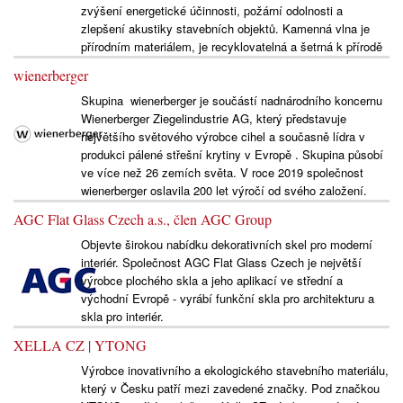
zvýšení energetické účinnosti, požární odolnosti a
zlepšení akustiky stavebních objektů. Kamenná vlna je
přírodním materiálem, je recyklovatelná a šetrná k přírodě
wienerberger
Skupina wienerberger je součástí nadnárodního koncernu
Wienerberger Ziegelindustrie AG, který představuje
největšího světového výrobce cihel a současně lídra v
produkci pálené střešní krytiny v Evropě . Skupina působí
ve více než 26 zemích světa. V roce 2019 společnost
wienerberger oslavila 200 let výročí od svého založení.
AGC Flat Glass Czech a.s., člen AGC Group
Objevte širokou nabídku dekorativních skel pro moderní
interiér. Společnost AGC Flat Glass Czech je největší
výrobce plochého skla a jeho aplikací ve střední a
východní Evropě - vyrábí funkční skla pro architekturu a
skla pro interiér.
XELLA CZ | YTONG
Výrobce inovativního a ekologického stavebního materiálu,
který v Česku patří mezi zavedené značky. Pod značkou