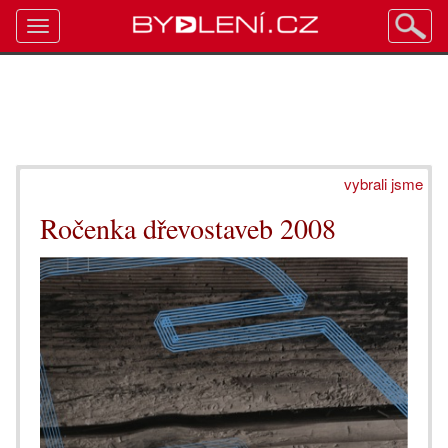
Toggle
navigation
vybrali jsme
Ročenka dřevostaveb 2008