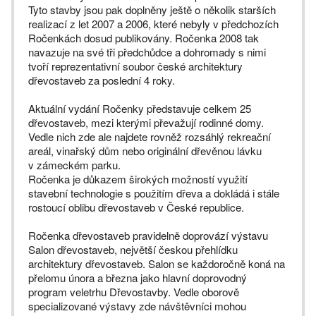
Tyto stavby jsou pak doplněny ještě o několik starších
realizací z let 2007 a 2006, které nebyly v předchozích
Ročenkách dosud publikovány. Ročenka 2008 tak
navazuje na své tři předchůdce a dohromady s nimi
tvoří reprezentativní soubor české architektury
dřevostaveb za poslední 4 roky.
Aktuální vydání Ročenky představuje celkem 25
dřevostaveb, mezi kterými převažují rodinné domy.
Vedle nich zde ale najdete rovněž rozsáhlý rekreační
areál, vinařský dům nebo originální dřevěnou lávku
v zámeckém parku.
Ročenka je důkazem širokých možností využití
stavební technologie s použitím dřeva a dokládá i stále
rostoucí oblibu dřevostaveb v České republice.
Ročenka dřevostaveb pravidelně doprovází výstavu
Salon dřevostaveb, největší českou přehlídku
architektury dřevostaveb. Salon se každoročně koná na
přelomu února a března jako hlavní doprovodný
program veletrhu Dřevostavby. Vedle oborově
specializované výstavy zde návštěvníci mohou