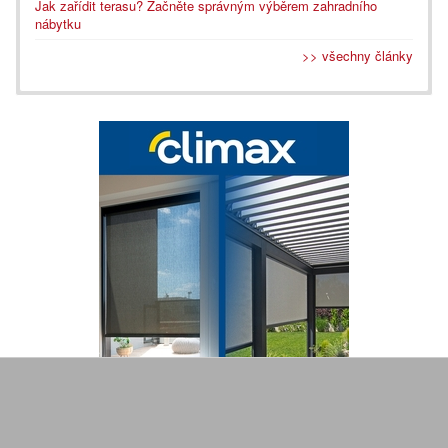
Jak zařídit terasu? Začněte správným výběrem zahradního
nábytku
>> všechny články