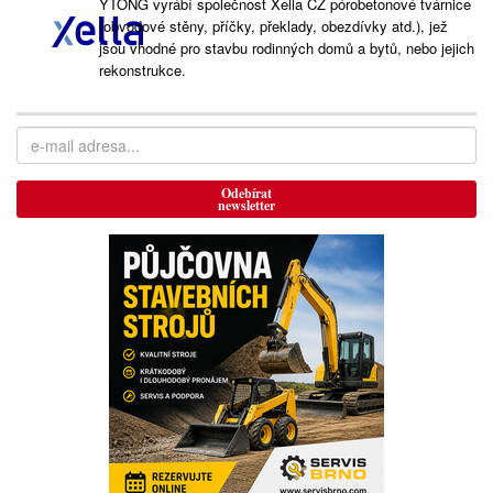
YTONG vyrábí společnost Xella CZ pórobetonové tvárnice
(obvodové stěny, příčky, překlady, obezdívky atd.), jež
jsou vhodné pro stavbu rodinných domů a bytů, nebo jejich
rekonstrukce.
Odebírat
newsletter