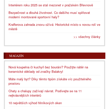
Interiérem roku 2025 se stal mezonet v pražském Břevnově
Bezpečnost a dlouhá životnost. Co dalšího musí splňovat
moderní montované sportovní haly?
Krafferova zahrada znovu ožívá: Historické místo s novou rolí ve
městě
>> všechny články
MAGAZÍN
Nová koupelna či kuchyň bez bourání? Použijte nátěr na
keramické obklady od značky Balakryl
Máte malý byt? Díky těmto tipům získáte víc použitelného
prostoru
Chaty a chalupy zažívají návrat. Podívejte se na 11
nejkrásnějších interiérů
10 největších výhod hliníkových oken