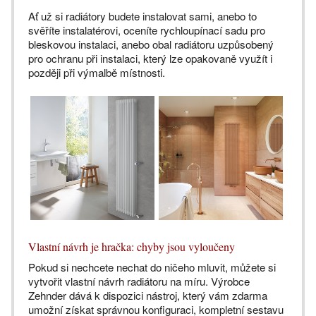
Ať už si radiátory budete instalovat sami, anebo to
svěříte instalatérovi, oceníte rychloupínací sadu pro
bleskovou instalaci, anebo obal radiátoru uzpůsobený
pro ochranu při instalaci, který lze opakovaně využít i
později při výmalbě místnosti.
Vlastní návrh je hračka: chyby jsou vyloučeny
Pokud si nechcete nechat do ničeho mluvit, můžete si
vytvořit vlastní návrh radiátoru na míru. Výrobce
Zehnder dává k dispozici nástroj, který vám zdarma
umožní získat správnou konfiguraci, kompletní sestavu