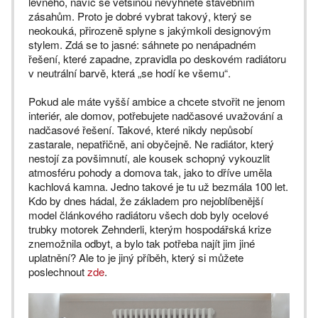
levného, navíc se většinou nevyhnete stavebním
zásahům. Proto je dobré vybrat takový, který se
neokouká, přirozeně splyne s jakýmkoli designovým
stylem. Zdá se to jasné: sáhnete po nenápadném
řešení, které zapadne, zpravidla po deskovém radiátoru
v neutrální barvě, která „se hodí ke všemu“.
Pokud ale máte vyšší ambice a chcete stvořit ne jenom
interiér, ale domov, potřebujete nadčasové uvažování a
nadčasové řešení. Takové, které nikdy nepůsobí
zastarale, nepatřičně, ani obyčejně. Ne radiátor, který
nestojí za povšimnutí, ale kousek schopný vykouzlit
atmosféru pohody a domova tak, jako to dříve uměla
kachlová kamna. Jedno takové je tu už bezmála 100 let.
Kdo by dnes hádal, že základem pro nejoblíbenější
model článkového radiátoru všech dob byly ocelové
trubky motorek Zehnderli, kterým hospodářská krize
znemožnila odbyt, a bylo tak potřeba najít jim jiné
uplatnění? Ale to je jiný příběh, který si můžete
poslechnout
zde
.