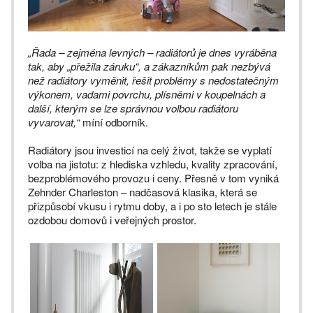
„Řada – zejména levných – radiátorů je dnes vyráběna
tak, aby „přežila záruku“, a zákazníkům pak nezbývá
než radiátory vyměnit, řešit problémy s nedostatečným
výkonem, vadami povrchu, plísněmi v koupelnách a
další, kterým se lze správnou volbou radiátoru
vyvarovat,“
míní odborník.
Radiátory jsou investicí na celý život, takže se vyplatí
volba na jistotu: z hlediska vzhledu, kvality zpracování,
bezproblémového provozu i ceny. Přesně v tom vyniká
Zehnder Charleston – nadčasová klasika, která se
přizpůsobí vkusu i rytmu doby, a i po sto letech je stále
ozdobou domovů i veřejných prostor.