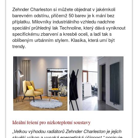
Zehnder Charleston si můžete objednat v jakémkoli
barevném odstínu, přičemž 50 barev je k mání bez
příplatku. Milovníky industriálního vzhledu nadchne
speciální průhledný lak Technoline, který dává vyniknout
specifickému zbarvení a kresbě oceli, a ladí tak s
oblíbeným urbánním stylem. Klasika, která umí být
trendy.
Ideální řešení pro nízkoteplotní soustavy
„Velkou výhodou radiátorů Zehnder Charleston je jejich
skvělý výkon a vysoká energetická účinnost,“
popisuje