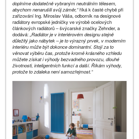
doplníme dodatečně vybraným neutrálním tělesem,
abychom nenarušili svůj záměr,“
říká k časté chybě při
zařizování Ing. Miroslav Váša, odborník na designové
radiátory evropské jedničky ve výrobě ocelových
článkových radiátorů – švýcarské značky Zehnder, a
dodává:
„Radiátor je v interiérovém designu stejně
důležitý jako nábytek – je to výrazný prvek, v moderním
interiéru může být dokonce dominantní. Stojí za to
věnovat výběru čas, protože kromě krásného vzhledu
můžete získat i výhody bezvadného provozu, dlouhé
životnosti, inteligentních funkcí a další. Říkám výhody,
protože to zdaleka není samozřejmost.“