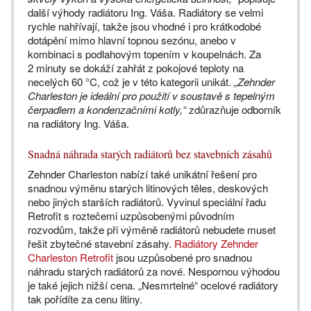
další výhody radiátoru Ing. Váša. Radiátory se velmi
rychle nahřívají, takže jsou vhodné i pro krátkodobé
dotápění mimo hlavní topnou sezónu, anebo v
kombinaci s podlahovým topením v koupelnách. Za
2 minuty se dokáží zahřát z pokojové teploty na
necelých 60 °C, což je v této kategorii unikát.
„Zehnder
Charleston je ideální pro použití v soustavě s tepelným
čerpadlem a kondenzačními kotly,“
zdůrazňuje odborník
na radiátory Ing. Váša.
Snadná náhrada starých radiátorů bez stavebních zásahů
Zehnder Charleston nabízí také unikátní řešení pro
snadnou výměnu starých litinových těles, deskových
nebo jiných starších radiátorů. Vyvinul speciální řadu
Retrofit s roztečemi uzpůsobenými původním
rozvodům, takže při výměně radiátorů nebudete muset
řešit zbytečné stavební zásahy.
Radiátory Zehnder
Charleston Retrofit
jsou uzpůsobené pro snadnou
náhradu starých radiátorů za nové. Nespornou výhodou
je také jejich nižší cena. „Nesmrtelné“ ocelové radiátory
tak pořídíte za cenu litiny.