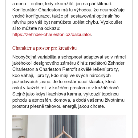
a cenu – online, tedy okamžitě, jen na pár kliknutí.
Konfigurátor Charleston má tu výhodou, že neumožňuje
vadné konfigurace, takže při sestavování optimálního
návrhu pro váš byt nemůžete udělat chybu. Vyzkoušet
si to můžete na odkazu:
https://zehnder-charleston.cz/calculator
.
Charakter a prostor pro kreativitu
Neobyčejná variabilita a schopnost adaptovat se v rámci
jakéhokoli designového záměru činí z radiátorů Zehnder
Charleston a Charleston Retrofit skvělé řešení pro ty,
kdo váhají, i pro ty, kdo mají ve svých náročných
požadavcích jasno. Je to nestárnoucí klasika, která
oslní v každé roli, v každém prostoru a v každé době.
Stejně jako kdysi kachlová kamna, vykouzlí tepelnou
pohodu a atmosféru domova, a dodá vašemu životnímu
prostoru přesně takovou energii, jakou chcete.