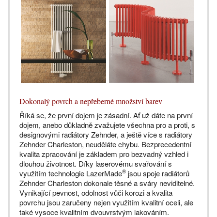
Dokonalý povrch a nepřeberné množství barev
Říká se, že první dojem je zásadní. Ať už dáte na první
dojem, anebo důkladně zvažujete všechna pro a proti, s
designovými radiátory Zehnder, a ještě více s radiátory
Zehnder Charleston, neuděláte chybu. Bezprecedentní
kvalita zpracování je základem pro bezvadný vzhled i
dlouhou životnost. Díky laserovému svařování s
®
využitím technologie LazerMade
jsou spoje radiátorů
Zehnder Charleston dokonale těsné a sváry neviditelné.
Vynikající pevnost, odolnost vůči korozi a kvalita
povrchu jsou zaručeny nejen využitím kvalitní oceli, ale
také vysoce kvalitním dvouvrstvým lakováním.