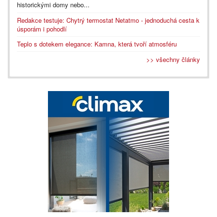
historickými domy nebo...
Redakce testuje: Chytrý termostat Netatmo - jednoduchá cesta k
úsporám i pohodlí
Teplo s dotekem elegance: Kamna, která tvoří atmosféru
>> všechny články