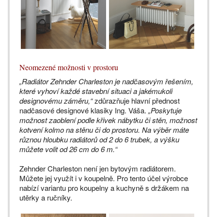
Neomezené možnosti v prostoru
„Radiátor Zehnder Charleston je nadčasovým řešením,
které vyhoví každé stavební situaci a jakémukoli
designovému záměru,“
zdůrazňuje hlavní přednost
nadčasové designové klasiky Ing. Váša.
„Poskytuje
možnost zaoblení podle křivek nábytku či stěn, možnost
kotvení kolmo na stěnu či do prostoru. Na výběr máte
různou hloubku radiátorů od 2 do 6 trubek, a výšku
můžete volit od 26 cm do 6 m.“
Zehnder Charleston není jen bytovým radiátorem.
Můžete jej využít i v koupelně. Pro tento účel výrobce
nabízí variantu pro koupelny a kuchyně s držákem na
utěrky a ručníky.