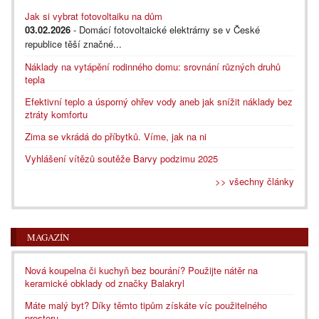
Jak si vybrat fotovoltaiku na dům
03.02.2026
- Domácí fotovoltaické elektrárny se v České
republice těší značné...
Náklady na vytápění rodinného domu: srovnání různých druhů
tepla
Efektivní teplo a úsporný ohřev vody aneb jak snížit náklady bez
ztráty komfortu
Zima se vkrádá do příbytků. Víme, jak na ni
Vyhlášení vítězů soutěže Barvy podzimu 2025
>> všechny články
MAGAZÍN
Nová koupelna či kuchyň bez bourání? Použijte nátěr na
keramické obklady od značky Balakryl
Máte malý byt? Díky těmto tipům získáte víc použitelného
prostoru