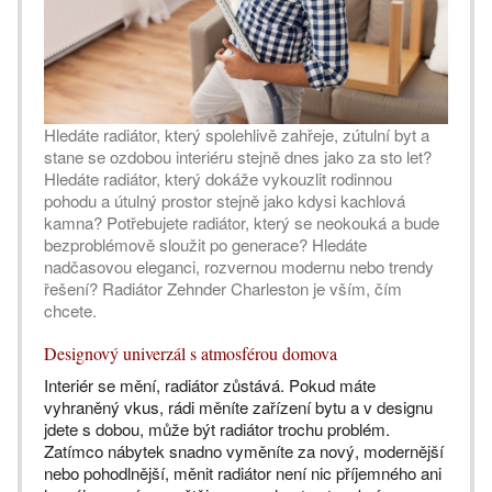
Hledáte radiátor, který spolehlivě zahřeje, zútulní byt a
stane se ozdobou interiéru stejně dnes jako za sto let?
Hledáte radiátor, který dokáže vykouzlit rodinnou
pohodu a útulný prostor stejně jako kdysi kachlová
kamna? Potřebujete radiátor, který se neokouká a bude
bezproblémově sloužit po generace? Hledáte
nadčasovou eleganci, rozvernou modernu nebo trendy
řešení? Radiátor Zehnder Charleston je vším, čím
chcete.
Designový univerzál s atmosférou domova
Interiér se mění, radiátor zůstává. Pokud máte
vyhraněný vkus, rádi měníte zařízení bytu a v designu
jdete s dobou, může být radiátor trochu problém.
Zatímco nábytek snadno vyměníte za nový, modernější
nebo pohodlnější, měnit radiátor není nic příjemného ani