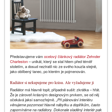
Představujeme vám
ocelový článkový radiátor Zehnder
Charleston
– unikát, který se stal hitem před téměř
stoletím, a dosud neztratil nic ze svého kouzla stejně,
jako oblíbený tanec, po kterém je pojmenován.
Radiátor si nekupujeme pro krásu. Ale vyžadujeme ji
Radiátor má hlavně topit, případně sušit: zkrátka – hřát.
Že je zároveň krásným designovým prvkem, se od něj
očekává jaksi samozřejmě.
„Při plánování interiéru
věnujeme pozornost hlavně nábytku a doplňkům, často
zapomínáme na radiátory. Dokonale sladěný interiér pak