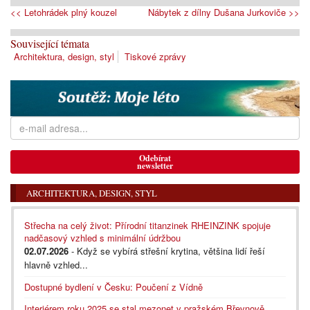
<< Letohrádek plný kouzel
Nábytek z dílny Dušana Jurkoviče >>
Související témata
Architektura, design, styl
Tiskové zprávy
Odebírat
newsletter
ARCHITEKTURA, DESIGN, STYL
Střecha na celý život: Přírodní titanzinek RHEINZINK spojuje
nadčasový vzhled s minimální údržbou
02.07.2026
- Když se vybírá střešní krytina, většina lidí řeší
hlavně vzhled...
Dostupné bydlení v Česku: Poučení z Vídně
Interiérem roku 2025 se stal mezonet v pražském Břevnově