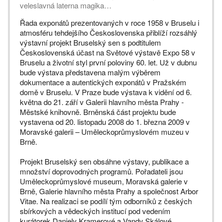
veleslavná laterna magika…
Řada exponátů prezentovaných v roce 1958 v Bruselu i
atmosféru tehdejšího Československa přiblíží rozsáhlý
výstavní projekt Bruselský sen s podtitulem
Československá účast na Světové výstavě Expo 58 v
Bruselu a životní styl první poloviny 60. let. Už v dubnu
bude výstava představena malým výběrem
dokumentace a autentických exponátů v Pražském
domě v Bruselu. V Praze bude výstava k vidění od 6.
května do 21. září v Galerii hlavního města Prahy -
Městské knihovně. Brněnská část projektu bude
vystavena od 20. listopadu 2008 do 1. března 2009 v
Moravské galerii – Uměleckoprůmyslovém muzeu v
Brně.
Projekt Bruselský sen obsáhne výstavy, publikace a
množství doprovodných programů. Pořadateli jsou
Uměleckoprůmyslové museum, Moravská galerie v
Brně, Galerie hlavního města Prahy a společnost Arbor
Vitae. Na realizaci se podílí tým odborníků z českých
sbírkových a vědeckých institucí pod vedením
kurátorek Daniely Kramerové a Vandy Skálové,