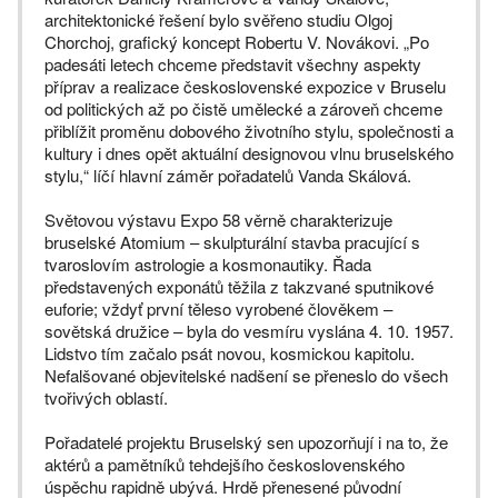
architektonické řešení bylo svěřeno studiu Olgoj
Chorchoj, grafický koncept Robertu V. Novákovi. „Po
padesáti letech chceme představit všechny aspekty
příprav a realizace československé expozice v Bruselu
od politických až po čistě umělecké a zároveň chceme
přiblížit proměnu dobového životního stylu, společnosti a
kultury i dnes opět aktuální designovou vlnu bruselského
stylu,“ líčí hlavní záměr pořadatelů Vanda Skálová.
Světovou výstavu Expo 58 věrně charakterizuje
bruselské Atomium – skulpturální stavba pracující s
tvaroslovím astrologie a kosmonautiky. Řada
představených exponátů těžila z takzvané sputnikové
euforie; vždyť první těleso vyrobené člověkem –
sovětská družice – byla do vesmíru vyslána 4. 10. 1957.
Lidstvo tím začalo psát novou, kosmickou kapitolu.
Nefalšované objevitelské nadšení se přeneslo do všech
tvořivých oblastí.
Pořadatelé projektu Bruselský sen upozorňují i na to, že
aktérů a pamětníků tehdejšího československého
úspěchu rapidně ubývá. Hrdě přenesené původní