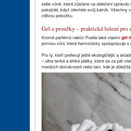
stále vůně, která zůstane na oblečení opravdu
pokaždé, když otevřete svůj šatník. Všechny 
citlivou pokožku.
Gel a proužky – praktická řešení pr
Kromě parfémů nabízí Puella také vlastní
gel 
jemnou vůni, která harmonicky spolupracuje s 
Pro ty, kteří preferují ještě ekologičtější a skl
– ultra tenké a lehké plátky, které se za pár vte
menších domácností nebo tam, kde je důležitá