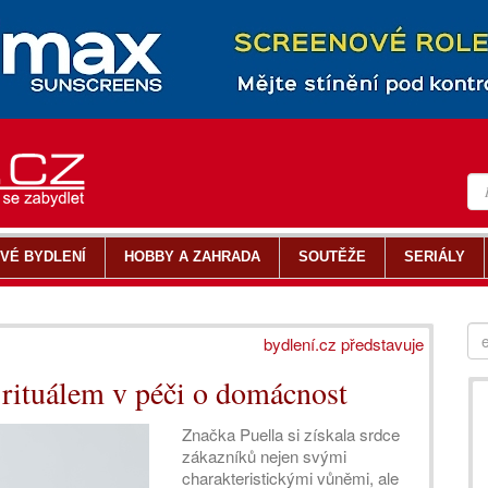
VÉ BYDLENÍ
HOBBY A ZAHRADA
SOUTĚŽE
SERIÁLY
bydlení.cz představuje
á rituálem v péči o domácnost
Značka Puella si získala srdce
zákazníků nejen svými
charakteristickými vůněmi, ale