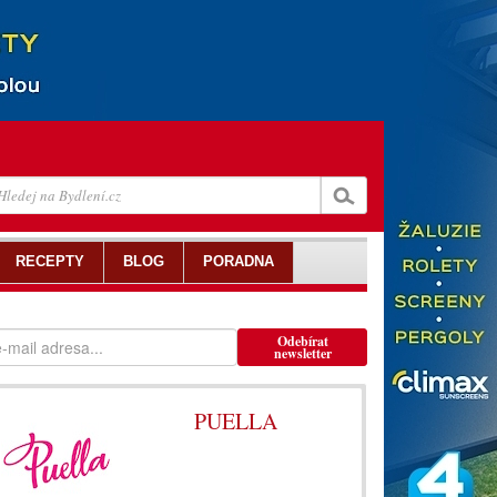
RECEPTY
BLOG
PORADNA
Odebírat
newsletter
PUELLA