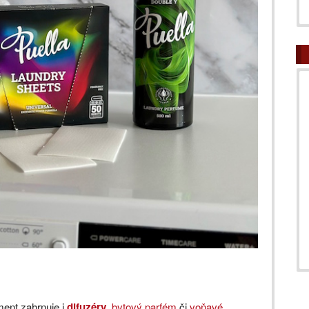
ment zahrnuje i
difuzéry
,
bytový parfém
či
voňavé