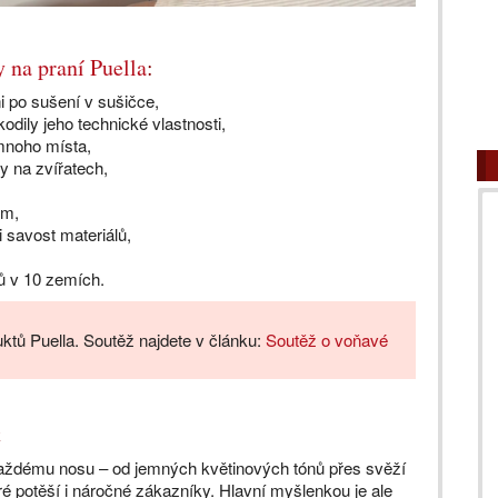
 na praní Puella
:
ni po sušení v sušičce,
kodily jeho technické vlastnosti,
mnoho místa,
y na zvířatech,
lm,
i savost materiálů,
ků v 10 zemích.
uktů Puella. Soutěž najdete v článku:
Soutěž o voňavé
t
každému nosu – od jemných květinových tónů přes svěží
eré potěší i náročné zákazníky. Hlavní myšlenkou je ale