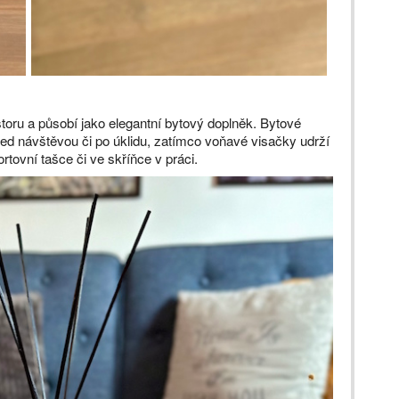
toru a působí jako elegantní bytový doplněk. Bytové
ed návštěvou či po úklidu, zatímco voňavé visačky udrží
rtovní tašce či ve skříňce v práci.