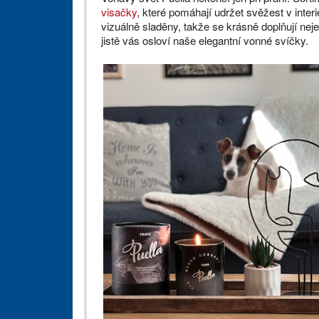
visačky
, které pomáhají udržet svěžest v inter
vizuálně sladěny, takže se krásně doplňují neje
jistě vás osloví naše elegantní vonné svíčky.