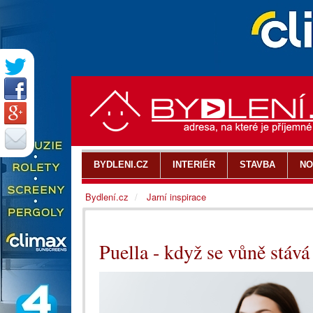
BYDLENI.CZ
INTERIÉR
STAVBA
NO
Bydlení.cz
Jarní inspirace
Puella - když se vůně stáv