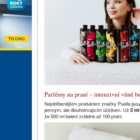
Parfémy na praní – intenzivní vůně 
Nejoblíbenějším produktem značky Puella jso
jemným, ale dlouhotrvajícím účinkem. Už
5 ml
že 500 ml balení zvládne až 100 praní.