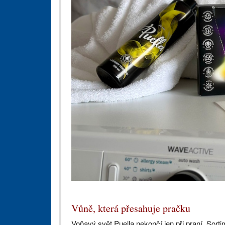
Vůně, která přesahuje pračku
Voňavý svět Puella nekončí jen při praní. Sorti