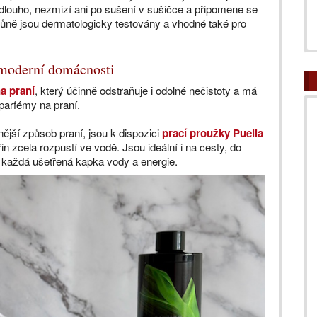
 dlouho, nezmizí ani po sušení v sušičce a připomene se
vůně jsou dermatologicky testovány a vhodné také pro
o moderní domácnosti
na praní
, který účinně odstraňuje i odolné nečistoty a má
parfémy na praní.
adnější způsob praní, jsou k dispozici
prací proužky Puella
řin zcela rozpustí ve vodě. Jsou ideální i na cesty, do
 každá ušetřená kapka vody a energie.