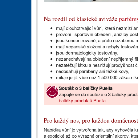
Na rozdíl od klasické aviváže
parfémy
mají dlouhotrvající vůni, která nezmizí a
provoní i sportovní oblečení, aniž by poš
jsou koncentrované, a proto nezaberou 
mají veganské složení a nebyly testován
jsou dermatologicky testovány,
nezanechávají na oblečení nepříjemný fi
nezatěžují látku a nesnižují prodyšnost č
neobsahují parabeny ani těžké kovy,
miluje je již více než 1 500 000 zákazní
Soutěž o 3 balíčky Puella
Zapojte se do soutěže o 3 balíčky prod
balíčky produktů Puella
.
Pro každý nos, pro každou domácnos
Nabídka vůní je vytvořena tak, aby vyhověla 
a exotické až po výrazné orientální akordy, kt