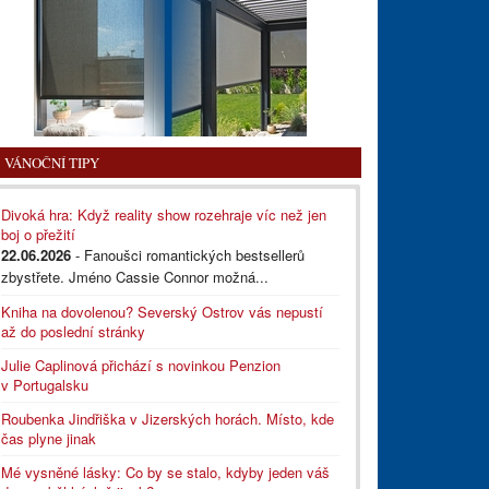
VÁNOČNÍ TIPY
Divoká hra: Když reality show rozehraje víc než jen
boj o přežití
22.06.2026
- Fanoušci romantických bestsellerů
zbystřete. Jméno Cassie Connor možná...
Kniha na dovolenou? Severský Ostrov vás nepustí
až do poslední stránky
Julie Caplinová přichází s novinkou Penzion
v Portugalsku
Roubenka Jindřiška v Jizerských horách. Místo, kde
čas plyne jinak
Mé vysněné lásky: Co by se stalo, kdyby jeden váš