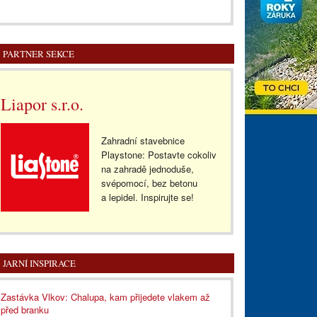
PARTNER SEKCE
Liapor s.r.o.
Zahradní stavebnice
Playstone: Postavte cokoliv
na zahradě jednoduše,
svépomocí, bez betonu
a lepidel. Inspirujte se!
JARNÍ INSPIRACE
Zastávka Vlkov: Chalupa, kam přijedete vlakem až
před branku