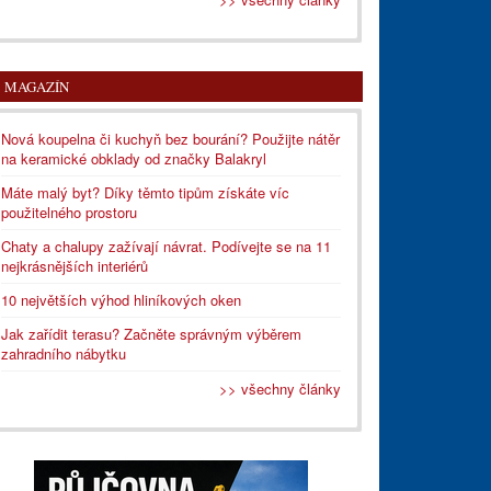
MAGAZÍN
Nová koupelna či kuchyň bez bourání? Použijte nátěr
na keramické obklady od značky Balakryl
Máte malý byt? Díky těmto tipům získáte víc
použitelného prostoru
Chaty a chalupy zažívají návrat. Podívejte se na 11
nejkrásnějších interiérů
10 největších výhod hliníkových oken
Jak zařídit terasu? Začněte správným výběrem
zahradního nábytku
>> všechny články