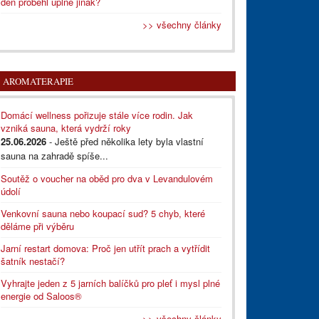
den proběhl úplně jinak?
>> všechny články
AROMATERAPIE
Domácí wellness pořizuje stále více rodin. Jak
vzniká sauna, která vydrží roky
25.06.2026
- Ještě před několika lety byla vlastní
sauna na zahradě spíše...
Soutěž o voucher na oběd pro dva v Levandulovém
údolí
Venkovní sauna nebo koupací sud? 5 chyb, které
děláme při výběru
Jarní restart domova: Proč jen utřít prach a vytřídit
šatník nestačí?
Vyhrajte jeden z 5 jarních balíčků pro pleť i mysl plné
energie od Saloos®
>> všechny články