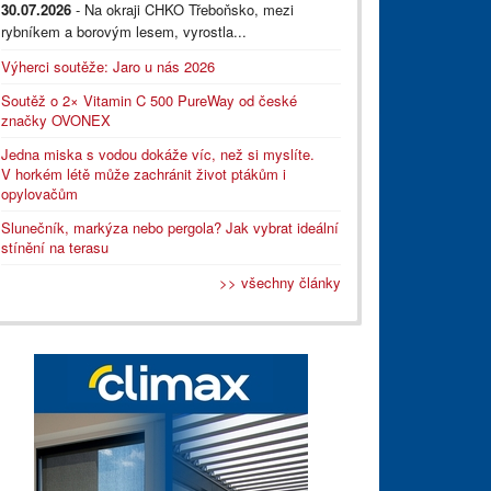
30.07.2026
- Na okraji CHKO Třeboňsko, mezi
rybníkem a borovým lesem, vyrostla...
Výherci soutěže: Jaro u nás 2026
Soutěž o 2× Vitamin C 500 PureWay od české
značky OVONEX
Jedna miska s vodou dokáže víc, než si myslíte.
V horkém létě může zachránit život ptákům i
opylovačům
Slunečník, markýza nebo pergola? Jak vybrat ideální
stínění na terasu
>> všechny články