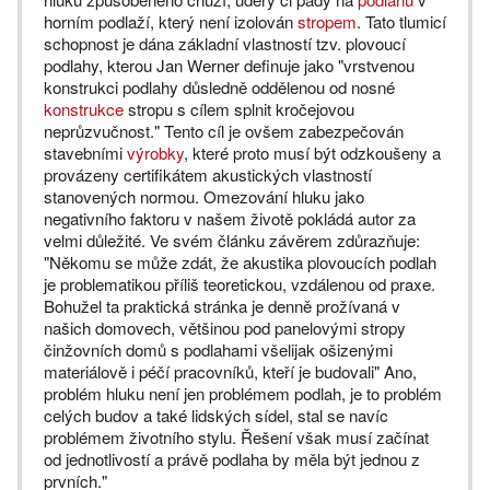
horním podlaží, který není izolován
stropem
. Tato tlumicí
schopnost je dána základní vlastností tzv. plovoucí
podlahy, kterou Jan Werner definuje jako "vrstvenou
konstrukci podlahy důsledně oddělenou od nosné
konstrukce
stropu s cílem splnit kročejovou
neprůzvučnost." Tento cíl je ovšem zabezpečován
stavebními
výrobky
, které proto musí být odzkoušeny a
provázeny certifikátem akustických vlastností
stanovených normou. Omezování hluku jako
negativního faktoru v našem životě pokládá autor za
velmi důležité. Ve svém článku závěrem zdůrazňuje:
"Někomu se může zdát, že akustika plovoucích podlah
je problematikou příliš teoretickou, vzdálenou od praxe.
Bohužel ta praktická stránka je denně prožívaná v
našich domovech, většinou pod panelovými stropy
činžovních domů s podlahami všelijak ošizenými
materiálově i péčí pracovníků, kteří je budovali" Ano,
problém hluku není jen problémem podlah, je to problém
celých budov a také lidských sídel, stal se navíc
problémem životního stylu. Řešení však musí začínat
od jednotlivostí a právě podlaha by měla být jednou z
prvních."