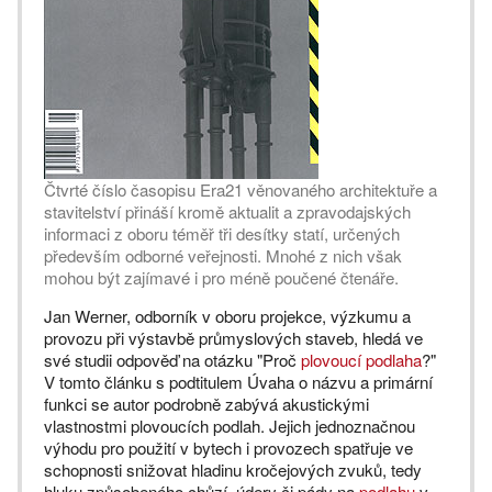
Čtvrté číslo časopisu Era21 věnovaného architektuře a
stavitelství přináší kromě aktualit a zpravodajských
informaci z oboru téměř tři desítky statí, určených
především odborné veřejnosti. Mnohé z nich však
mohou být zajímavé i pro méně poučené čtenáře.
Jan Werner, odborník v oboru projekce, výzkumu a
provozu při výstavbě průmyslových staveb, hledá ve
své studii odpověď na otázku "Proč
plovoucí podlaha
?"
V tomto článku s podtitulem Úvaha o názvu a primární
funkci se autor podrobně zabývá akustickými
vlastnostmi plovoucích podlah. Jejich jednoznačnou
výhodu pro použití v bytech i provozech spatřuje ve
schopnosti snižovat hladinu kročejových zvuků, tedy
hluku způsobeného chůzí, údery či pády na
podlahu
v