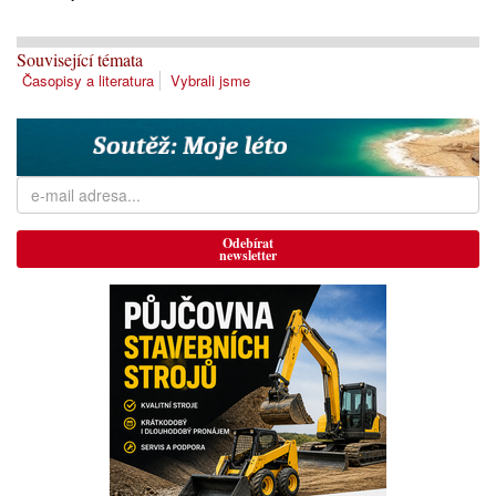
Související témata
Časopisy a literatura
Vybrali jsme
Odebírat
newsletter