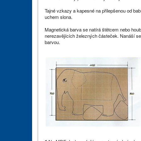
Tajné vzkazy a kapesné na přilepšenou od bab
uchem slona.
Magnetická barva se natírá štětcem nebo hou
nerezavějících železných částeček. Nanáší se 
barvou.