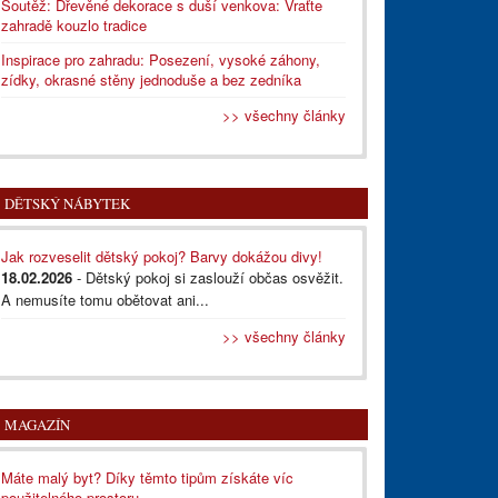
Soutěž: Dřevěné dekorace s duší venkova: Vraťte
zahradě kouzlo tradice
Inspirace pro zahradu: Posezení, vysoké záhony,
zídky, okrasné stěny jednoduše a bez zedníka
>> všechny články
DĚTSKÝ NÁBYTEK
Jak rozveselit dětský pokoj? Barvy dokážou divy!
18.02.2026
- Dětský pokoj si zaslouží občas osvěžit.
A nemusíte tomu obětovat ani...
>> všechny články
MAGAZÍN
Máte malý byt? Díky těmto tipům získáte víc
použitelného prostoru