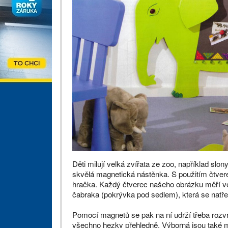
Děti milují velká zvířata ze zoo, například sl
skvělá magnetická nástěnka. S použitím čtver
hračka. Každý čtverec našeho obrázku měří ve 
čabraka (pokrývka pod sedlem), která se nat
Pomocí magnetů se pak na ní udrží třeba rozv
všechno hezky přehledně. Výborná jsou také