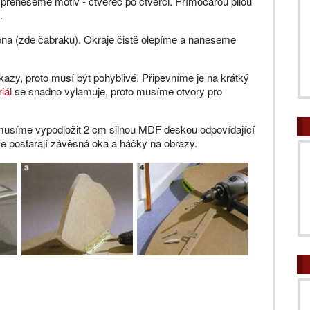
řeneseme motiv - čtverec po čtverci. Přímočarou pilou
.
na (zde čabraku). Okraje čistě olepíme a naneseme
kazy, proto musí být pohyblivé. Připevníme je na krátký
iál
se snadno vylamuje, proto musíme otvory pro
ně musíme vypodložit 2 cm silnou MDF deskou odpovídající
se postarají závěsná oka a háčky na obrazy.