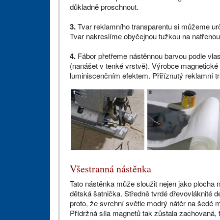
důkladně proschnout.
3.
Tvar reklamního transparentu si můžeme určit
Tvar nakreslíme obyčejnou tužkou na natřenou
4.
Fábor přetřeme nástěnnou barvou podle vlas
(nanášet v tenké vrstvě). Výrobce magnetické b
luminiscenčním efektem. Přiříznutý reklamní tr
Všestranná nástěnka
Tato nástěnka může sloužit nejen jako plocha 
dětská šatnička. Středně tvrdé dřevovláknité d
proto, že svrchní světle modrý nátěr na šedé
Přídržná síla magnetů tak zůstala zachovaná, 