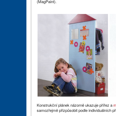
(MagPaint).
Konstrukční plánek názorně ukazuje přířez a
m
samozřejmě přizpůsobit podle individuálních př