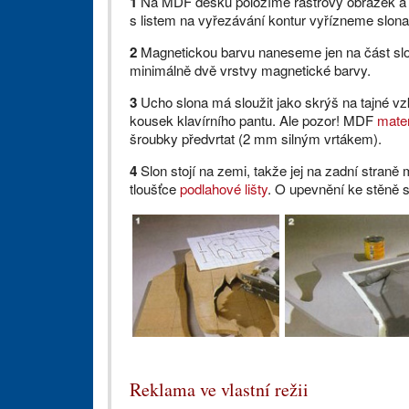
1
Na MDF desku položíme rastrový obrázek a p
s listem na vyřezávání kontur vyřízneme slona
2
Magnetickou barvu naneseme jen na část slo
minimálně dvě vrstvy magnetické barvy.
3
Ucho slona má sloužit jako skrýš na tajné vz
kousek klavírního pantu. Ale pozor! MDF
mater
šroubky předvrtat (2 mm silným vrtákem).
4
Slon stojí na zemi, takže jej na zadní stra
tloušťce
podlahové lišty
. O upevnění ke stěně 
Reklama ve vlastní režii