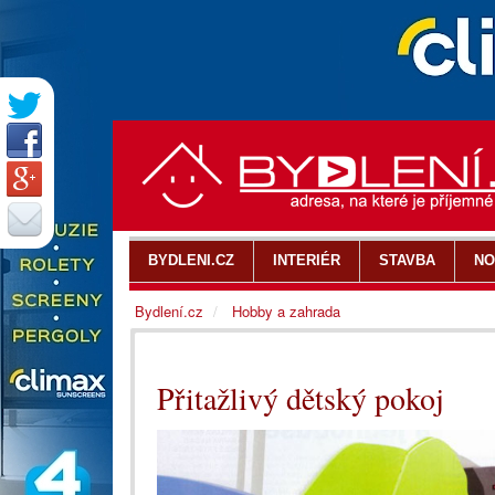
BYDLENI.CZ
INTERIÉR
STAVBA
NO
Bydlení.cz
Hobby a zahrada
Přitažlivý dětský pokoj