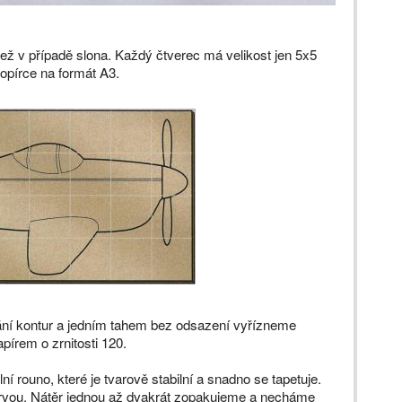
ež v případě slona. Každý čtverec má velikost jen 5x5
kopírce na formát A3.
ání kontur a jedním tahem bez odsazení vyřízneme
pírem o zrnitosti 120.
ní rouno, které je tvarově stabilní a snadno se tapetuje.
vou. Nátěr jednou až dvakrát zopakujeme a necháme