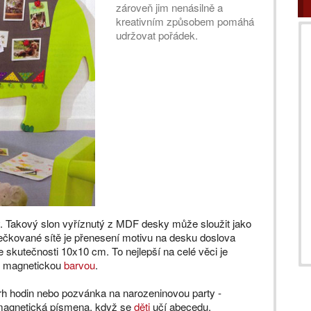
zároveň jim nenásilně a
kreativním způsobem pomáhá
udržovat pořádek.
ony. Takový slon vyříznutý z MDF desky může sloužit jako
ečkované sítě je přenesení motivu na desku doslova
skutečnosti 10x10 cm. To nejlepší na celé věci je
ře magnetickou
barvou
.
rh hodin nebo pozvánka na narozeninovou party -
 magnetická písmena, když se
děti
učí abecedu.