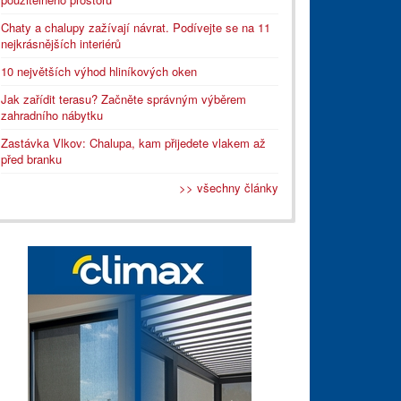
Chaty a chalupy zažívají návrat. Podívejte se na 11
nejkrásnějších interiérů
10 největších výhod hliníkových oken
Jak zařídit terasu? Začněte správným výběrem
zahradního nábytku
Zastávka Vlkov: Chalupa, kam přijedete vlakem až
před branku
>> všechny články