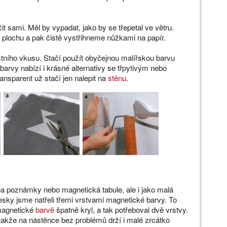
 sami. Měl by vypadat, jako by se třepetal ve větru.
 plochu a pak čistě vystřihneme nůžkami na papír.
tního vkusu. Stačí použít obyčejnou malířskou barvu
arvy nabízí i krásné alternativy se třpytivým nebo
ansparent už stačí jen nalepit na
stěnu
.
na poznámky nebo magnetická tabule, ale i jako malá
esky jsme natřeli třemi vrstvami magnetické barvy. To
 magnetické
barvě
špatně kryl, a tak potřeboval dvě vrstvy.
takže na nástěnce bez problémů drží i malé zrcátko