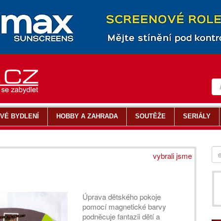
VÉ BYDLENÍ
HOBBY A ZAHRADA
SOUTĚŽE
SERIÁLY
vybrali jsme
Úprava dětského pokoje
pomocí magnetické barvy
podněcuje fantazii dětí a