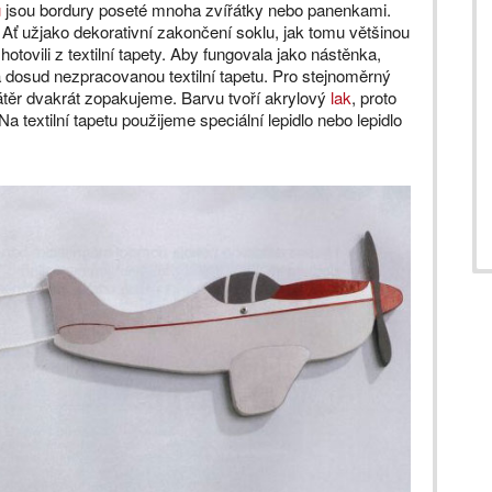
ů
jsou bordury poseté mnoha zvířátky nebo panenkami.
. Ať užjako dekorativní zakončení soklu, jak tomu většinou
tovili z textilní tapety. Aby fungovala jako nástěnka,
 dosud nezpracovanou textilní tapetu. Pro stejnoměrný
átěr dvakrát zopakujeme. Barvu tvoří akrylový
lak
, proto
 Na textilní tapetu použijeme speciální lepidlo nebo lepidlo