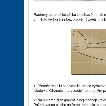
Rastrový obrázek letadélka je celkově menší n
cm. Tuto velikost lze bez problémů zvětšit na 
1.
Přímočarou pilu osadíme listem na vyřezáv
letadélko. Oříznuté hrany zaoblíme brusným pa
2.
Na reklamní transparent je nejvhodnější textil
Požadovanou plochu natřeme magnetickou bar