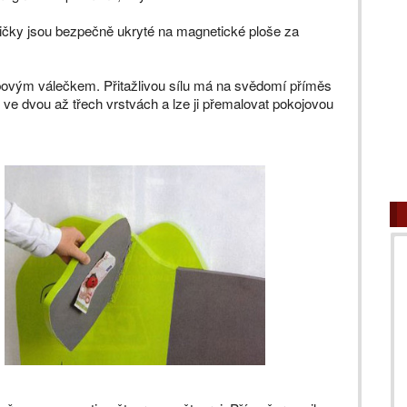
ičky jsou bezpečně ukryté na magnetické ploše za
bovým válečkem. Přitažlivou sílu má na svědomí příměs
ve dvou až třech vrstvách a lze ji přemalovat pokojovou