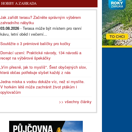
HOBBY A ZAHRADA
Jak zařídit terasu? Začněte správným výběrem
zahradního nábytku
03.08.2026
- Terasa může být místem pro ranní
kávu, letní oběd i večerní...
Soutěžte o 3 prémiové balíčky pro kočky
Domácí uzení: Praktické návody, 134 návodů a
recept na výběrové špekáčky
„Vím přesně, jak to myslíš". Šest obyčejných slov,
která občas potřebuje slyšet každý z nás
Jedna miska s vodou dokáže víc, než si myslíte.
V horkém létě může zachránit život ptákům i
opylovačům
>> všechny články