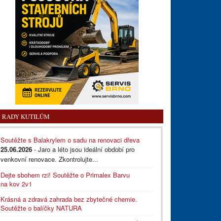
RADY KUTILŮM
Soutěžte s Balakrylem o sadu na renovaci dřeva
25.06.2026
- Jaro a léto jsou ideální období pro
venkovní renovace. Zkontrolujte...
Dejte sbohem rzi! Soutěžte o Primalex Barvu
na kov 2v1
Krásná a zdravá zahrada bez zbytečné chemie.
Soutěžte o balíčky NATURA