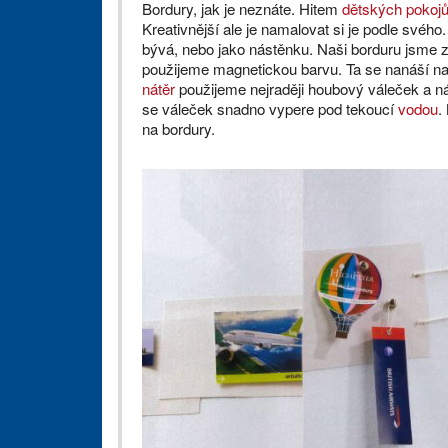
Bordury, jak je neznáte. Hitem
dětských pokoj
Kreativnější ale je namalovat si je podle svého
bývá, nebo jako nástěnku. Naši borduru jsme zho
použijeme magnetickou barvu. Ta se nanáší na
nátěr
použijeme nejraději houbový váleček a n
se váleček snadno vypere pod tekoucí
vodou
.
na bordury.