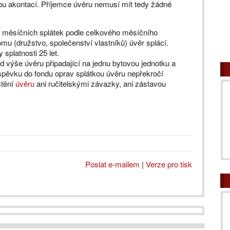
vou akontací. Příjemce úvěru nemusí mít tedy žádné
et měsíčních splátek podle celkového měsíčního
omu (družstvo, společenství vlastníků) úvěr splácí.
splatnosti 25 let.
d výše úvěru připadající na jednu bytovou jednotku a
spěvku do fondu oprav splátkou úvěru nepřekročí
štění
úvěru
ani ručitelskými závazky, ani zástavou
Poslat e-mailem
|
Verze pro tisk