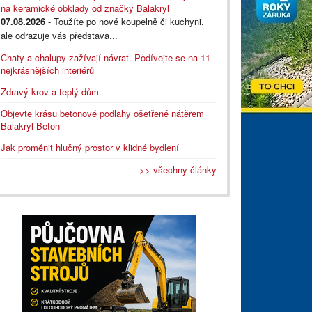
na keramické obklady od značky Balakryl
07.08.2026
- Toužíte po nové koupelně či kuchyni,
ale odrazuje vás představa...
Chaty a chalupy zažívají návrat. Podívejte se na 11
nejkrásnějších interiérů
Zdravý krov a teplý dům
Objevte krásu betonové podlahy ošetřené nátěrem
Balakryl Beton
Jak proměnit hlučný prostor v klidné bydlení
>> všechny články