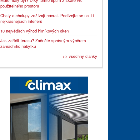
Máte malý byt? Díky těmto tipům získáte víc
použitelného prostoru
Chaty a chalupy zažívají návrat. Podívejte se na 11
nejkrásnějších interiérů
10 největších výhod hliníkových oken
Jak zařídit terasu? Začněte správným výběrem
zahradního nábytku
>> všechny články