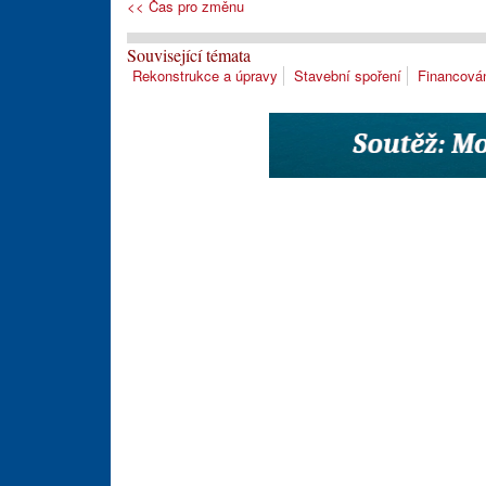
<< Čas pro změnu
Související témata
Rekonstrukce a úpravy
Stavební spoření
Financován