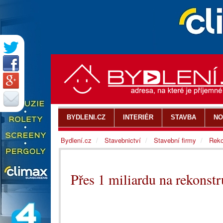
BYDLENI.CZ
INTERIÉR
STAVBA
NO
Bydlení.cz
Stavebnictví
Stavební firmy
Reko
Přes 1 miliardu na rekons