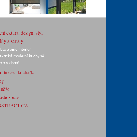
hitektura, design, styl
ly a seriály
bavujeme interiér
aktická moderní kuchyně
plo v domě
dlínkova kuchařka
og
utěže
iště zpráv
BSTRACT.CZ