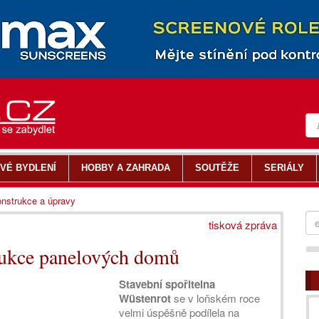
VÉ BYDLENÍ
HOBBY A ZAHRADA
SOUTĚŽE
SERIÁLY
nstrukce a úpravy
tisková zpráva
trukce panelových domů
Stavební spořitelna
Wüstenrot
se v loňském roce
velmi úspěšně podílela na