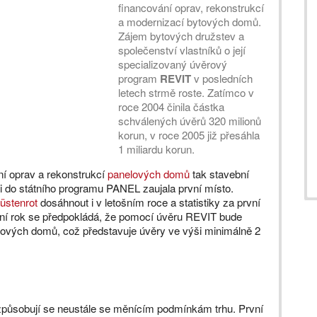
financování oprav, rekonstrukcí
a modernizací bytových domů.
Zájem bytových družstev a
společenství vlastníků o její
specializovaný úvěrový
program
REVIT
v posledních
letech strmě roste. Zatímco v
roce 2004 činila částka
schválených úvěrů 320 milionů
korun, v roce 2005 již přesáhla
1 miliardu korun.
ní oprav a rekonstrukcí
panelových domů
tak stavební
 do státního programu PANEL zaujala první místo.
üstenrot
dosáhnout i v letošním roce a statistiky za první
tošní rok se předpokládá, že pomocí úvěru REVIT bude
ových domů, což představuje úvěry ve výši minimálně 2
izpůsobují se neustále se měnícím podmínkám trhu. První