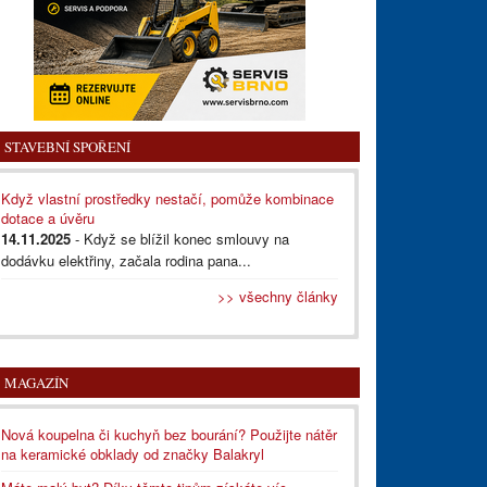
STAVEBNÍ SPOŘENÍ
Když vlastní prostředky nestačí, pomůže kombinace
dotace a úvěru
14.11.2025
- Když se blížil konec smlouvy na
dodávku elektřiny, začala rodina pana...
>> všechny články
MAGAZÍN
Nová koupelna či kuchyň bez bourání? Použijte nátěr
na keramické obklady od značky Balakryl