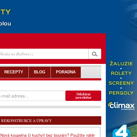
RECEPTY
BLOG
PORADNA
Odebírat
newsletter
REKONSTRUKCE A ÚPRAVY
Nová koupelna či kuchyň bez bourání? Použijte nátěr