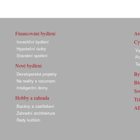
Financování bydlení
Arc
Cyk
Investiční bydlení
Hypoteční úvěry
Vy
Stavební spoření
Pr
Te
Nové bydlení
By
Developerské projekty
Na reality s rozumem
Bl
Inteligentní domy
So
Hobby a zahrada
Trž
Bazény a zastřešení
A
Zahradní architektura
Rady kutilům