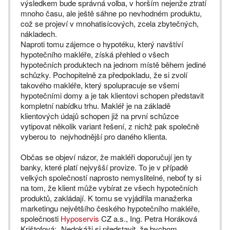
výsledkem bude správná volba, v horším nejenže ztratí
mnoho času, ale ještě sáhne po nevhodném produktu,
což se projeví v mnohatisícových, zcela zbytečných,
nákladech.
Naproti tomu zájemce o hypotéku, který navštíví
hypotečního makléře, získá přehled o všech
hypotečních produktech na jednom místě během jediné
schůzky. Pochopitelně za předpokladu, že si zvolí
takového makléře, který spolupracuje se všemi
hypotečními domy a je tak klientovi schopen představit
kompletní nabídku trhu. Makléř je na základě
klientových údajů schopen již na první schůzce
vytipovat několik variant řešení, z nichž pak společně
vyberou to nejvhodnější pro daného klienta.
Občas se objeví názor, že makléři doporučují jen ty
banky, které platí nejvyšší provize. To je v případě
velkých společností naprosto nemyslitelné, neboť ty si
na tom, že klient může vybírat ze všech hypotečních
produktů, zakládají. K tomu se vyjádřila manažerka
marketingu největšího českého hypotečního makléře,
společnosti
Hyposervis
CZ a.s., Ing. Petra Horáková
Krištofová: „Nedokáži si představit, že bychom