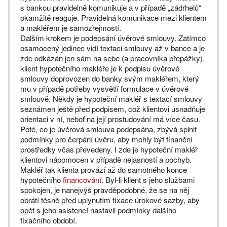
s bankou pravidelně komunikuje a v případě „zádrhelů“
okamžitě reaguje. Pravidelná komunikace mezi klientem
a makléřem je samozřejmostí.
Dalším krokem je podepsání úvěrové smlouvy. Zatímco
osamocený jedinec vidí textaci smlouvy až v bance a je
zde odkázán jen sám na sebe (a pracovníka přepážky),
klient hypotečního makléře je k podpisu úvěrové
smlouvy doprovozen do banky svým makléřem, který
mu v případě potřeby vysvětlí formulace v úvěrové
smlouvě. Někdy je hypoteční makléř s textací smlouvy
seznámen ještě před podpisem, což klientovi usnadňuje
orientaci v ní, neboť na její prostudování má více času.
Poté, co je úvěrová smlouva podepsána, zbývá splnit
podmínky pro čerpání úvěru, aby mohly být finanční
prostředky včas převedeny. I zde je hypoteční makléř
klientovi nápomocen v případě nejasností a pochyb.
Makléř tak klienta provází až do samotného konce
hypotečního
financování
. Byl-li klient s jeho službami
spokojen, je nanejvýš pravděpodobné, že se na něj
obrátí těsně před uplynutím fixace úrokové sazby, aby
opět s jeho asistencí nastavil podmínky dalšího
fixačního období.