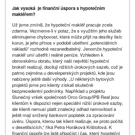
Jak vysoká je finanční úspora s hypotečním
makléřem?
Už jsme zmínili, že hypoteční makléř pracuje zcela
zdarma. Vezmeme-li v potaz, že s využitím jeho služeb
eliminujeme chybovost, která může přijít na desítky tisíc
korun, je jeho přínos v podobě ušetření „potenciálních
nákladů“ rozhodně nezanedbatelný. Jenomže hypoteční
makléř umí ušetřit i reálné peníze. Vzhledem k
obrovskému obratu, který naši největší hypoteční
brokeři realizují, docilují nižších úrokových sazeb, což je
patrno zejména u developerských projektů, kde jsou
nabízeny ještě další výhody. „U některých bytových
projektů jsme pro klienty získali skutečně
bezprecedentní podmínky. Například u projektu
Slunečný vršek společnosti Orco Group/IPB Real jsou
klientům k dispozici nejen speciální nižší úrokové sazby,
ale klienti nemusí platit znalecký odhad nemovitosti a
ještě mají snížený bankovní poplatek za zpracování
úvěru. Úspora, kterou tak klient realizuje, se proto počítá
v desetitisících,“ říká Petra Horáková Krištofová. K
finanční úspoře lze jistě připočíst i čas, který hypoteční