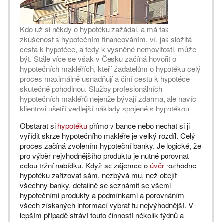
Kdo už si někdy o hypotéku zažádal, a má tak
zkušenost s hypotečním financováním, ví, jak složitá
cesta k hypotéce, a tedy k vysněné nemovitosti, může
být. Stále více se však v Česku začíná hovořit o
hypotečních makléřích, kteří žadatelům o hypotéku celý
proces maximálně usnadňují a činí cestu k hypotéce
skutečně pohodlnou. Služby profesionálních
hypotečních makléřů nejenže bývají zdarma, ale navíc
klientovi ušetří vedlejší náklady spojené s hypotékou.
Obstarat si
hypotéku
přímo v bance nebo nechat si ji
vyřídit skrze hypotečního makléře je velký rozdíl. Celý
proces začíná zvolením hypoteční banky. Je logické, že
pro výběr nejvhodnějšího produktu je nutné porovnat
celou tržní nabídku. Když se zájemce o
úvěr
rozhodne
hypotéku zařizovat sám, nezbývá mu, než obejít
všechny banky, detailně se seznámit se všemi
hypotečními produkty a podmínkami a porovnáním
všech získaných informací vybrat tu nejvýhodnější. V
lepším případě stráví touto činností několik týdnů a