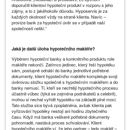
doporučili klientovi hypoteční produkt v rozporu s jeho
zájmy, a to z jakéhokoliv důvodu. Hyposervis je za
každých okolností vždy na straně klienta. Navíc –
provize bank za hypoteční úvěr se v případě naší
společnosti neliší.“
Jaká je další úloha hypotečního makléře?
Výběrem hypoteční banky a konkrétního produktu role
makléře nekončí. Zatímco jedinec, který řeší hypotéku
sám, postupně odnáší do banky jednotlivé potřebné
dokumenty, klient hypotečního makléře kompletuje svoji
úvěrovou složku společně s hypotečním makléřem a do
banky nemusí. Ti, kteří se nechtějí hypotečního procesu
účastnit vůbec (týká se zejména podnikatelů a celebrit),
mohou si nechat vyřídit hypotéku na základě plné moci.
Tato služba sice bývá zpoplatněna, avšak klienta pak
vyřizování hypotéky nestojí ani hodinu zbytečného
času. Když má banka veškeré potřebné dokumenty
pohromadě, nastává proces schvalování. Klient
hypotečního makléře ví, že jeho partner – tedy makléř –