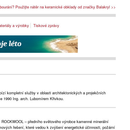
bourání? Použijte nátěr na keramické obklady od značky Balakryl >>
teriály a výrobky
Tiskové zprávy
bízí kompletní služby v oblasti architektonických a projekčních
ce 1990 Ing. arch. Lubomírem Křivkou.
y ROCKWOOL – předního světového výrobce kamenné minerální
ových řešení, které vedou k zvýšení energetické účinnosti, požární