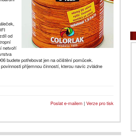
váleček,
OFI
zdíl od
tropní
í netvoří
vrstva
06 budete potřebovat jen na očištění pomůcek.
vinnosti příjemnou činností, kterou navíc zvládne
Poslat e-mailem
|
Verze pro tisk