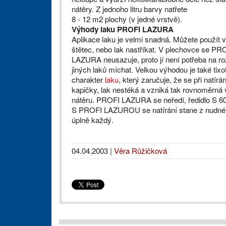
nátěry. Z jednoho litru barvy natřete
8 - 12 m2 plochy (v jedné vrstvě).
Výhody laku PROFI LAZURA
Aplikace laku je velmi snadná. Můžete použít 
štětec, nebo lak nastříkat. V plechovce se PR
LAZURA neusazuje, proto jí není potřeba na ro
jiných laků míchat. Velkou výhodou je také tixo
charakter
laku
, který zaručuje, že se při natírán
kapičky, lak nestéká a vzniká tak rovnoměrná 
nátěru. PROFI LAZURA se neředí, ředidlo S 60
S PROFI LAZUROU se natírání stane z nudné po
úplně každý.
04.04.2003
|
Věra Růžičková