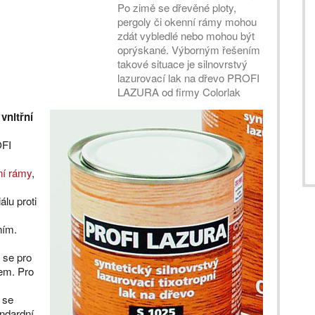
Po zimě se dřevěné ploty,
pergoly či okenní rámy mohou
zdát vybledlé nebo mohou být
oprýskané. Výborným řešením
takové situace je silnovrstvý
lazurovací lak na dřevo PROFI
LAZURA od firmy Colorlak
vnitřní
OFI
ní rámy
,
lu proti
ním.
 se pro
cem. Pro
 se
andardní