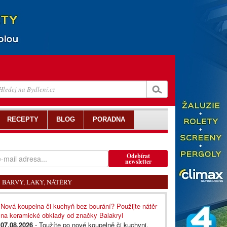
RECEPTY
BLOG
PORADNA
Odebírat
newsletter
BARVY, LAKY, NÁTĚRY
Nová koupelna či kuchyň bez bourání? Použijte nátěr
na keramické obklady od značky Balakryl
07.08.2026
- Toužíte po nové koupelně či kuchyni,