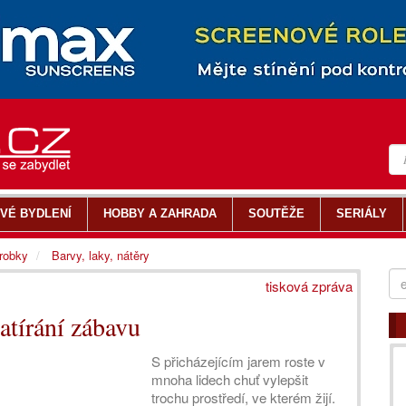
VÉ BYDLENÍ
HOBBY A ZAHRADA
SOUTĚŽE
SERIÁLY
ýrobky
Barvy, laky, nátěry
tisková zpráva
tírání zábavu
S přicházejícím jarem roste v
mnoha lidech chuť vylepšit
trochu prostředí, ve kterém žijí.