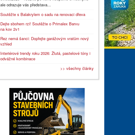
ale odrazuje vás představa...
Soutěžte s Balakrylem o sadu na renovaci dřeva
Dejte sbohem rzi! Soutěžte o Primalex Barvu
na kov 2v1
Rez nemá šanci: Dopřejte garážovým vratům nový
vzhled
Interiérové trendy roku 2026: Žlutá, pastelové tóny i
odvážné kombinace
>> všechny články