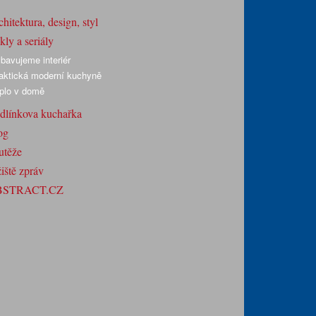
hitektura, design, styl
ly a seriály
bavujeme interiér
aktická moderní kuchyně
plo v domě
dlínkova kuchařka
og
utěže
iště zpráv
BSTRACT.CZ