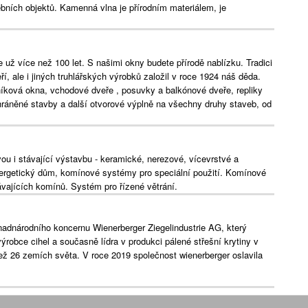
ebních objektů. Kamenná vlna je přírodním materiálem, je
ž více než 100 let. S našimi okny budete přírodě nablízku. Tradici
, ale i jiných truhlářských výrobků založil v roce 1924 náš děda.
íková okna, vchodové dveře , posuvky a balkónové dveře, repliky
ráněné stavby a další otvorové výplně na všechny druhy staveb, od
u i stávající výstavbu - keramické, nerezové, vícevrstvé a
rgetický dům, komínové systémy pro speciální použití. Komínové
vajících komínů. Systém pro řízené větrání.
nadnárodního koncernu Wienerberger Ziegelindustrie AG, který
ýrobce cihel a současně lídra v produkci pálené střešní krytiny v
ež 26 zemích světa. V roce 2019 společnost wienerberger oslavila