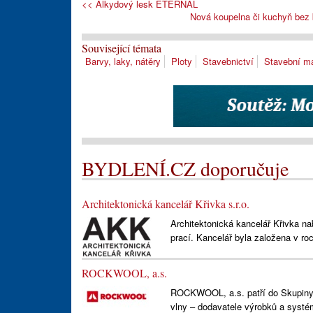
<< Alkydový lesk ETERNAL
Nová koupelna či kuchyň bez 
Související témata
Barvy, laky, nátěry
Ploty
Stavebnictví
Stavební ma
BYDLENÍ.CZ doporučuje
Architektonická kancelář Křivka s.r.o.
Architektonická kancelář Křivka na
prací. Kancelář byla založena v ro
ROCKWOOL, a.s.
ROCKWOOL, a.s. patří do Skupin
vlny – dodavatele výrobků a systém