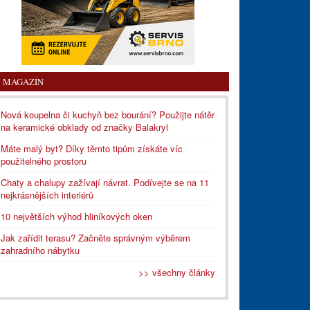
MAGAZÍN
Nová koupelna či kuchyň bez bourání? Použijte nátěr
na keramické obklady od značky Balakryl
Máte malý byt? Díky těmto tipům získáte víc
použitelného prostoru
Chaty a chalupy zažívají návrat. Podívejte se na 11
nejkrásnějších interiérů
10 největších výhod hliníkových oken
Jak zařídit terasu? Začněte správným výběrem
zahradního nábytku
>> všechny články