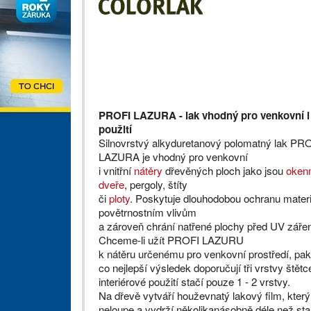
PROFI LAZURA - lak vhodný pro venkovní i 
použití
Silnovrstvý alkyduretanový polomatný lak PR
LAZURA je vhodný pro venkovní
i vnitřní
nátěry
dřevěných ploch jako jsou
oken
dveře
, pergoly, štíty
či
ploty
. Poskytuje dlouhodobou ochranu materiá
povětrnostním vlivům
a zároveň chrání natřené plochy před UV záře
Chceme-li užít PROFI LAZURU
k nátěru určenému pro venkovní prostředí, pak
co nejlepší výsledek doporučují tři vrstvy štět
interiérové použití stačí pouze 1 - 2 vrstvy.
Na dřevě vytváří houževnatý lakový film, který
neloupe a vydrží několikanásobně déle než st