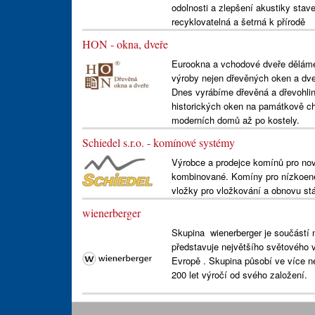
odolnosti a zlepšení akustiky stav
recyklovatelná a šetrná k přírodě
HON - okna, dveře
Eurookna a vchodové dveře děláme u
výroby nejen dřevěných oken a dveří
Dnes vyrábíme dřevěná a dřevohlin
historických oken na památkově ch
moderních domů až po kostely.
Schiedel s.r.o. - komínové systémy
Výrobce a prodejce komínů pro novo
kombinované. Komíny pro nízkoene
vložky pro vložkování a obnovu stá
wienerberger
Skupina wienerberger je součástí 
představuje největšího světového v
Evropě . Skupina působí ve více n
200 let výročí od svého založení.