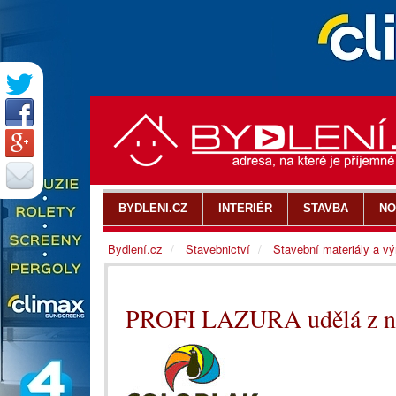
BYDLENI.CZ
INTERIÉR
STAVBA
NO
Bydlení.cz
Stavebnictví
Stavební materiály a v
PROFI LAZURA udělá z na