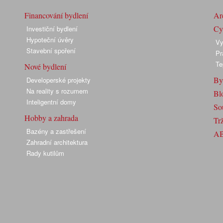
Financování bydlení
Arc
Cyk
Investiční bydlení
Hypoteční úvěry
Vy
Stavební spoření
Pr
Te
Nové bydlení
By
Developerské projekty
Na reality s rozumem
Bl
Inteligentní domy
So
Hobby a zahrada
Trž
Bazény a zastřešení
A
Zahradní architektura
Rady kutilům