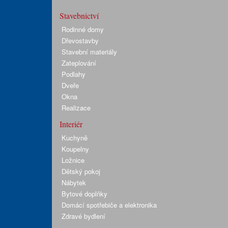
Stavebnictví
Rodinné domy
Dřevostavby
Stavební materiály
Zateplování
Podlahy
Dveře
Okna
Realizace
Interiér
Kuchyně
Koupelny
Ložnice
Dětský pokoj
Nábytek
Bytové doplňky
Domácí spotřebiče a elektronika
Zdravé bydlení