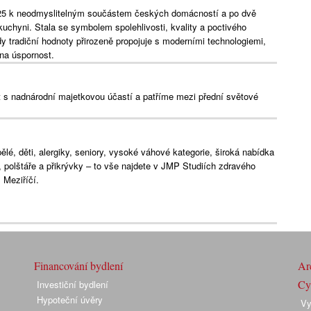
25 k neodmyslitelným součástem českých domácností a po dvě
kuchyni. Stala se symbolem spolehlivosti, kvality a poctivého
dy tradiční hodnoty přirozeně propojuje s moderními technologiemi,
a úspornost.
s nadnárodní majetkovou účastí a patříme mezi přední světové
lé, děti, alergiky, seniory, vysoké váhové kategorie, široká nabídka
e, polštáře a přikrývky – to vše najdete v JMP Studiích zdravého
Meziříčí.
Financování bydlení
Arc
Cyk
Investiční bydlení
Hypoteční úvěry
Vy