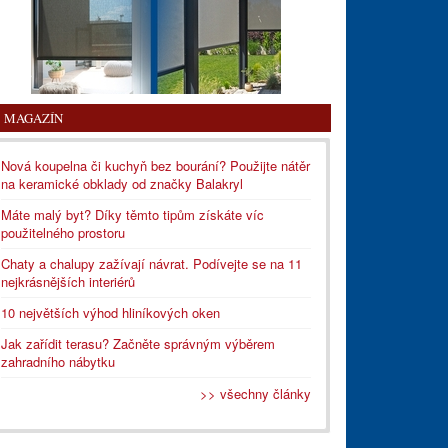
MAGAZÍN
Nová koupelna či kuchyň bez bourání? Použijte nátěr
na keramické obklady od značky Balakryl
Máte malý byt? Díky těmto tipům získáte víc
použitelného prostoru
Chaty a chalupy zažívají návrat. Podívejte se na 11
nejkrásnějších interiérů
10 největších výhod hliníkových oken
Jak zařídit terasu? Začněte správným výběrem
zahradního nábytku
>> všechny články