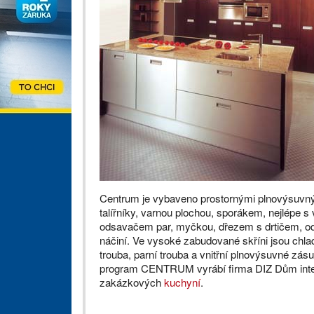
Centrum je vybaveno prostornými plnovýsuvn
talířníky, varnou plochou, sporákem, nejlépe 
odsavačem par, myčkou, dřezem s drtičem, od
náčiní. Ve vysoké zabudované skříni jsou chl
trouba, parní trouba a vnitřní plnovýsuvné zá
program CENTRUM vyrábí firma DIZ Dům inter
zakázkových
kuchyní
.