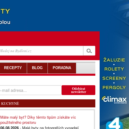
RECEPTY
BLOG
PORADNA
Odebírat
newsletter
KUCHYNĚ
Máte malý byt? Díky těmto tipům získáte víc
použitelného prostoru
06.08.2026
- Malé byty na fotografiích vypadají