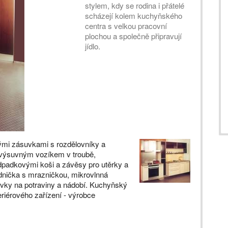
stylem, kdy se rodina i přátelé
scházejí kolem kuchyňského
centra s velkou pracovní
plochou a společně připravují
jídlo.
ými zásuvkami s rozdělovníky a
s výsuvným vozíkem v troubě,
padkovými koši a závěsy pro utěrky a
adnička s mrazničkou, mikrovlnná
suvky na potraviny a nádobí. Kuchyňský
iérového zařízení - výrobce