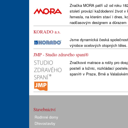
Značka MORA patří už od roku 18
století provází každodenní život v 
řemesla, na kterém staví i dnes, k
nadčasovým designem a důrazem n
KORADO a.s.
Jsme dynamická česká společnost 
výrobce ocelových otopných těles.
JMP - Studio zdravého spaní®
Značkové matrace a rošty pro dospě
postelí a ložnic, rozkládací postel
spaní® v Praze, Brně a Valašském 
Stavebnictví
Rodinné domy
Dřevostavby