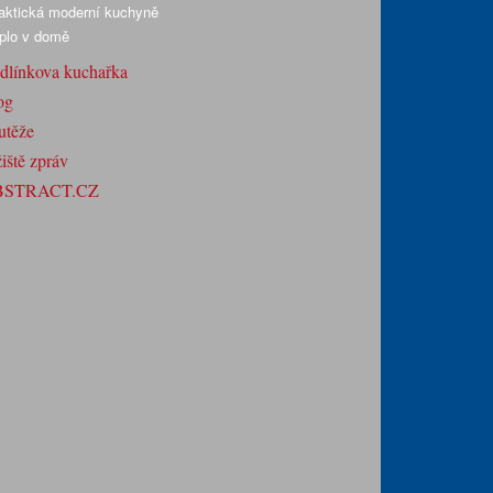
aktická moderní kuchyně
plo v domě
dlínkova kuchařka
og
utěže
iště zpráv
BSTRACT.CZ