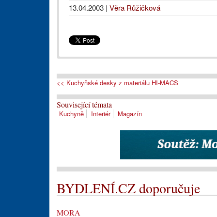
13.04.2003
|
Věra Růžičková
<< Kuchyňské desky z materiálu HI-MACS
Související témata
Kuchyně
Interiér
Magazín
BYDLENÍ.CZ doporučuje
MORA