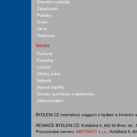
Stavební materiály
Zateplování
Podlahy
Dveře
Okna
Realizace
Interiér
Kuchyně
Koupelny
Ložnice
Dětský pokoj
Nábytek
Bytové doplňky
Domácí spotřebiče a elektronika
Zdravé bydlení
BYDLENI.CZ
Internetový magazín o bydlení a životním sty
REDAKCE BYDLENI.CZ:
Kotlářská 5, 602 00 Brno;
tel.:
Provozovatel serveru:
ABSTRACT s.r.o.
; Kotlářská 5, 6