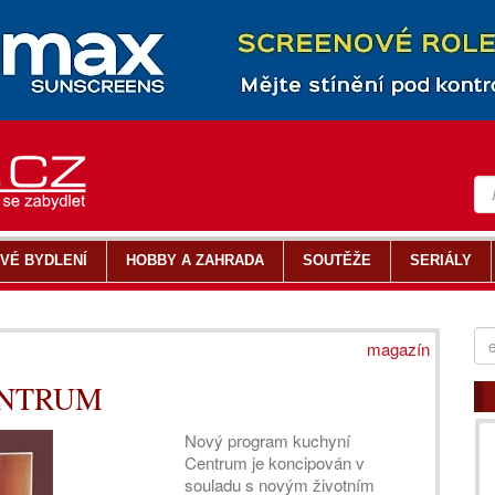
VÉ BYDLENÍ
HOBBY A ZAHRADA
SOUTĚŽE
SERIÁLY
magazín
CENTRUM
Nový program kuchyní
Centrum je koncipován v
souladu s novým životním