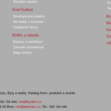
Stavební spoření
Pr
Te
Nové bydlení
By
Developerské projekty
Na reality s rozumem
Bl
Inteligentní domy
So
Hobby a zahrada
Trž
Bazény a zastřešení
A
Zahradní architektura
Rady kutilům
lu. Byty a reality. Katalog firem, produktů a služeb.
 532 154 444
;
info@bydleni.cz
02 00 Brno;
info@abstract.cz
; Tel.: 532 154 444