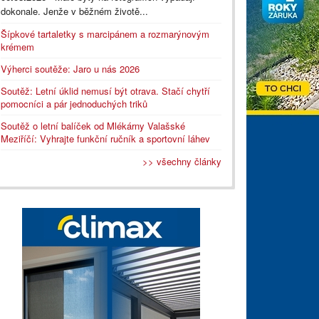
dokonale. Jenže v běžném životě...
Šípkové tartaletky s marcipánem a rozmarýnovým
krémem
Výherci soutěže: Jaro u nás 2026
Soutěž: Letní úklid nemusí být otrava. Stačí chytří
pomocníci a pár jednoduchých triků
Soutěž o letní balíček od Mlékárny Valašské
Meziříčí: Vyhrajte funkční ručník a sportovní láhev
>> všechny články