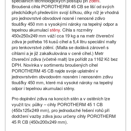
speciálních technologických postupů při
zdění
.
Broušená cihla POROTHERM 45 CB se liší od svých
předchůdkyň především svojí šířkou, díky níž je vhodná
pro jednovrstvé obvodové nosné i nenosné zdivo
tloušťky 450 mm s vysokými nároky na tepelný odpor a
tepelnou akumulaci
stěny
. Cihla s rozměry
450x250x249 mm váží cca 19 kg a na metr čtvereční
zdiva je potřeba 16 kusů cihel a 5,4 litru speciální malty
pro tenkovrstvé zdění. (Malta se dodává zároveň s
cihlami a je již zakalkulována v ceně cihel.) Metr
čtvereční zdiva (včetně malt) lze pořídit za 1162 Kč bez
DPH. Novinka v sortimentu broušených cihel
POROTHERM 45 CB najde svoje uplatnění v
jednovrstvém obvodovém nosném i nenosném zdivu
tloušťky 450 mm, které má vysoké nároky na tepelný
odpor i tepelnou akumulaci stěny.
Pro doplnění zdiva na koncích stěn a v ostěních lze
využít tzv. půlky – cihly POROTHERM 45 1 CB
(450x125x249 mm), pro jednoduché řešení rohů při
dodržení vazby zdiva jsou určeny cihly POROTHERM
45 R CB (450x200x249 mm).