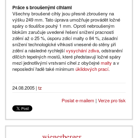
Práce s broušenými cihlami
Všechny broušené cihly jsou přesně zbroušeny na
výšku 249 mm. Tato úprava umožňuje provádět ložné
spáry o tloušťce pouhý 1 mm. Oproti nebroušeným
blokům zaručuje uvedené řešení snížení pracnosti
zdění až o 25 %, úsporu zdicí malty o 84 %, zásadní
snížení technologické vlhkosti vnesené do stěny při
zdění a následné rychlejší
vysychání zdiva
, odstranění
dílčích tepelných mostů, které představují ložné spáry
mezi jednotlivými vrstvami cihel z obyčejné
malty
a v
neposlední řadě také minimum
úklidových prací
.
24.08.2005
|
tz
Poslat e-mailem
|
Verze pro tisk
wienerberger