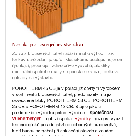
Novinka pro nosné jednovrstvé zdivo
Zdivo z broušených cihel nabízí mnoho výhod. Tzv.
tenkovrstvé zdění je oproti klasickému postupu nejenom
rychlejší, přesnější, zdivo dříve vysychá, ale díky
minimální spotřebě malty se podstatně snižují celkové
náklady na výstavbu.
POROTHERM 45 CB je v pořadí již čtvrtým výrobkem
v sortimentu broušených cihel, předcházely mu již
osvědčené bloky POROTHERM 38 CB, POROTHERM
25 CB a POROTHERM 12 CB. Stejně jako u
předchozích výrobků přitom výrobce –
společnost
Wienerberger
- nabízí spolu s
výrobky
možnost využít
technologické poradenství od odborných pracovníků,
kteří budou pomáhat při zakládání staveb a zaučení