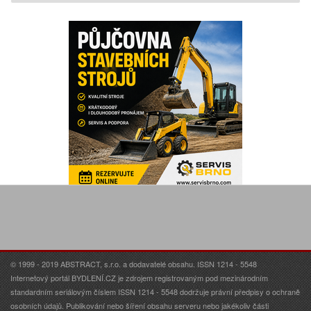
© 1999 - 2019 ABSTRACT, s.r.o. a dodavatelé obsahu. ISSN 1214 - 5548
Internetový portál BYDLENÍ.CZ je zdrojem registrovaným pod mezinárodním
standardním seriálovým číslem ISSN 1214 - 5548 dodržuje právní předpisy o ochraně
osobních údajů. Publikování nebo šíření obsahu serveru nebo jakékoliv části