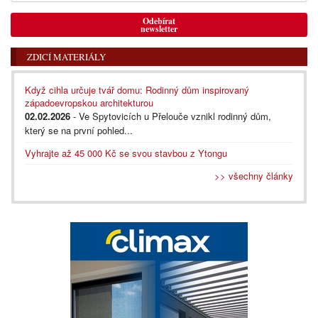
Odebírat
newsletter
ZDICÍ MATERIÁLY
Když cihla určuje tvář domu: Rodinný dům inspirovaný
západoevropskou architekturou
02.02.2026
- Ve Spytovicích u Přelouče vznikl rodinný dům,
který se na první pohled...
Vyhrajte až 45 000 Kč se svou stavbou z Ytongu
>> všechny články