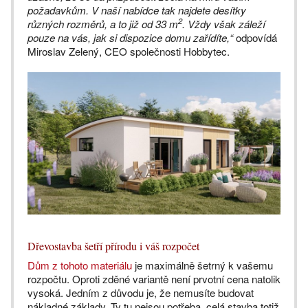
požadavkům. V naší nabídce tak najdete desítky
2
různých rozměrů, a to již od 33 m
. Vždy však záleží
pouze na vás, jak si dispozice domu zařídíte,“
odpovídá
Miroslav Zelený, CEO společnosti Hobbytec.
Dřevostavba šetří přírodu i váš rozpočet
Dům z tohoto materiálu
je maximálně šetrný k vašemu
rozpočtu. Oproti zděné variantě není prvotní cena natolik
vysoká. Jedním z důvodu je, že nemusíte budovat
nákladné základy. Ty tu nejsou potřeba, celá stavba totiž