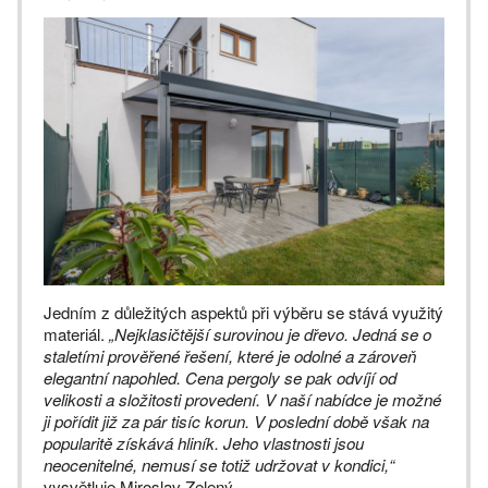
Jedním z důležitých aspektů při výběru se stává využitý
materiál.
„Nejklasičtější surovinou je dřevo. Jedná se o
staletími prověřené řešení, které je odolné a zároveň
elegantní napohled. Cena pergoly se pak odvíjí od
velikosti a složitosti provedení. V naší nabídce je možné
ji pořídit již za pár tisíc korun. V poslední době však na
popularitě získává hliník. Jeho vlastnosti jsou
neocenitelné, nemusí se totiž udržovat v kondici,“
vysvětluje Miroslav Zelený.