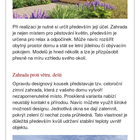
Při realizaci je nutné si určit především její účel. Zahrada
je nejen místem pro pěstování květin, především je
určena pro relax a odpočinek. Může navíc rozšířit
obytný prostor domu a stát se letní jídelnou či obývacím
pokojem. Modelů je hned několik a lze je přizpůsobit
přesně na míru vzhledu svého okolí.
Zahrada proti větru, dešti
Opravdu designový kousek představuje tzv. celoroční
zimní zahrada, která z vašeho domu vytvoří
nezapomenutelné místo. Prosklená varianta nabízí
neustálý kontakt s přírodou. Navíc můžete využít široké
možnosti designu. Jednotlivá okna se dají zatemnit,
pokrýt zelení či nechat zcela průhledná. Tato vlastnost je
důležitá především kvůli udržení stabilní teploty uvnitř
objektu.