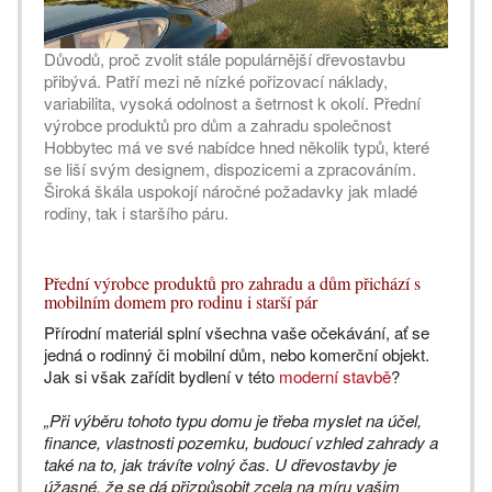
Důvodů, proč zvolit stále populárnější dřevostavbu
přibývá. Patří mezi ně nízké pořizovací náklady,
variabilita, vysoká odolnost a šetrnost k okolí. Přední
výrobce produktů pro dům a zahradu společnost
Hobbytec má ve své nabídce hned několik typů, které
se liší svým designem, dispozicemi a zpracováním.
Široká škála uspokojí náročné požadavky jak mladé
rodiny, tak i staršího páru.
Přední výrobce produktů pro zahradu a dům přichází s
mobilním domem pro rodinu i starší pár
Přírodní materiál splní všechna vaše očekávání, ať se
jedná o rodinný či mobilní dům, nebo komerční objekt.
Jak si však zařídit bydlení v této
moderní stavbě
?
„Při výběru tohoto typu domu je třeba myslet na účel,
finance, vlastnosti pozemku, budoucí vzhled zahrady a
také na to, jak trávíte volný čas. U dřevostavby je
úžasné, že se dá přizpůsobit zcela na míru vašim