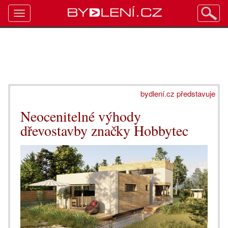
Toggle
navigation
bydlení.cz představuje
Neocenitelné výhody
dřevostavby značky Hobbytec