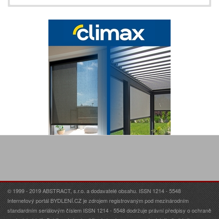
© 1999 - 2019 ABSTRACT, s.r.o. a dodavatelé obsahu. ISSN 1214 - 5548
Internetový portál BYDLENÍ.CZ je zdrojem registrovaným pod mezinárodním
standardním seriálovým číslem ISSN 1214 - 5548 dodržuje právní předpisy o ochraně