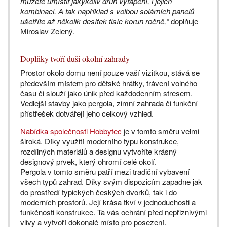
můžete umístit jakýkoliv druh vytápění, i jejich
kombinaci. A tak například s volbou solárních panelů
ušetříte až několik desítek tisíc korun ročně,“
doplňuje
Miroslav Zelený.
Doplňky tvoří duši okolní zahrady
Prostor okolo domu není pouze vaší vizitkou, stává se
především místem pro dětské hrátky, trávení volného
času či slouží jako únik před každodenním stresem.
Vedlejší stavby jako pergola, zimní zahrada či funkční
přístřešek dotvářejí jeho celkový vzhled.
Nabídka společnosti Hobbytec
je v tomto směru velmi
široká. Díky využití moderního typu konstrukce,
rozdílných materiálů a designu vytvoříte krásný
designový prvek, který ohromí celé okolí.
Pergola v tomto směru patří mezi tradiční vybavení
všech typů zahrad. Díky svým dispozicím zapadne jak
do prostředí typických českých dvorků, tak i do
moderních prostorů. Její krása tkví v jednoduchosti a
funkčnosti konstrukce. Ta vás ochrání před nepřiznivými
vlivy a vytvoří dokonalé místo pro posezení.