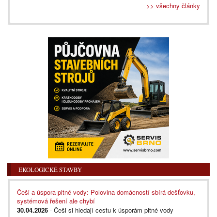
>> všechny články
EKOLOGICKÉ STAVBY
Češi a úspora pitné vody: Polovina domácností sbírá dešťovku,
systémová řešení ale chybí
30.04.2026
- Češi si hledají cestu k úsporám pitné vody