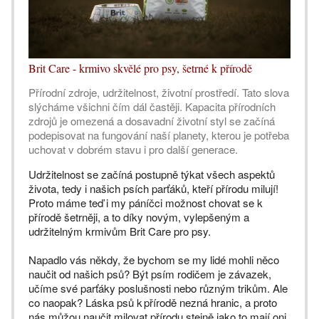
Brit Care - krmivo skvělé pro psy, šetrné k přírodě
Přírodní zdroje, udržitelnost, životní prostředí. Tato slova
slýcháme všichni čím dál častěji. Kapacita přírodních
zdrojů je omezená a dosavadní životní styl se začíná
podepisovat na fungování naší planety, kterou je potřeba
uchovat v dobrém stavu i pro další generace.
Udržitelnost se začíná postupně týkat všech aspektů
života, tedy i našich psích parťáků, kteří přírodu milují!
Proto máme teď i my páníčci možnost chovat se k
přírodě šetrněji, a to díky novým, vylepšeným a
udržitelným krmivům Brit Care pro psy.
Napadlo vás někdy, že bychom se my lidé mohli něco
naučit od našich psů? Být psím rodičem je závazek,
učíme své parťáky poslušnosti nebo různým trikům. Ale
co naopak? Láska psů k přírodě nezná hranic, a proto
nás můžou naučit milovat přírodu stejně jako to mají oni.