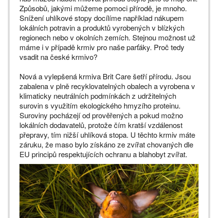
Způsobů, jakými můžeme pomoci přírodě, je mnoho.
Snížení uhlíkové stopy docílíme například nákupem
lokálních potravin a produktů vyrobených v blízkých
regionech nebo v okolních zemích. Stejnou možnost už
máme i v případě krmiv pro naše parťáky. Proč tedy
vsadit na české krmivo?
Nová a vylepšená krmiva Brit Care šetří přírodu. Jsou
zabalena v plně recyklovatelných obalech a vyrobena v
klimaticky neutrálních podmínkách z udržitelných
surovin s využitím ekologického hmyzího proteinu.
Suroviny pocházejí od prověřených a pokud možno
lokálních dodavatelů, protože čím kratší vzdálenost
přepravy, tím nižší uhlíková stopa. U těchto krmiv máte
záruku, že maso bylo získáno ze zvířat chovaných dle
EU principů respektujících ochranu a blahobyt zvířat.