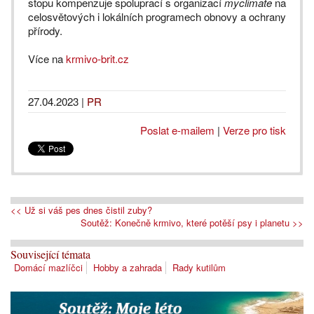
stopu kompenzuje spoluprací s organizací
myclimate
na
celosvětových i lokálních programech obnovy a ochrany
přírody.
Více na
krmivo-brit.cz
27.04.2023
|
PR
Poslat e-mailem
|
Verze pro tisk
<< Už si váš pes dnes čistil zuby?
Soutěž: Konečně krmivo, které potěší psy i planetu >>
Související témata
Domácí mazlíčci
Hobby a zahrada
Rady kutilům