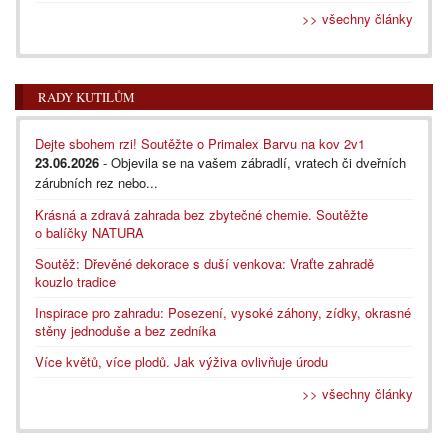
>> všechny články
RADY KUTILŮM
Dejte sbohem rzi! Soutěžte o Primalex Barvu na kov 2v1
23.06.2026
- Objevila se na vašem zábradlí, vratech či dveřních
zárubních rez nebo...
Krásná a zdravá zahrada bez zbytečné chemie. Soutěžte
o balíčky NATURA
Soutěž: Dřevěné dekorace s duší venkova: Vraťte zahradě
kouzlo tradice
Inspirace pro zahradu: Posezení, vysoké záhony, zídky, okrasné
stěny jednoduše a bez zedníka
Více květů, více plodů. Jak výživa ovlivňuje úrodu
>> všechny články