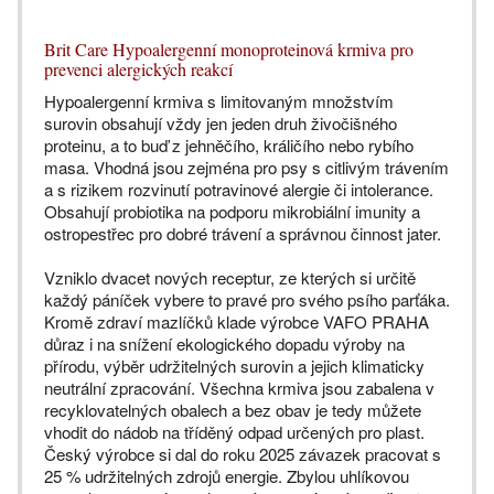
Brit Care Hypoalergenní monoproteinová krmiva pro
prevenci alergických reakcí
Hypoalergenní krmiva s limitovaným množstvím
surovin obsahují vždy jen jeden druh živočišného
proteinu, a to buď z jehněčího, králičího nebo rybího
masa. Vhodná jsou zejména pro psy s citlivým trávením
a s rizikem rozvinutí potravinové alergie či intolerance.
Obsahují probiotika na podporu mikrobiální imunity a
ostropestřec pro dobré trávení a správnou činnost jater.
Vzniklo dvacet nových receptur, ze kterých si určitě
každý páníček vybere to pravé pro svého psího parťáka.
Kromě zdraví mazlíčků klade výrobce VAFO PRAHA
důraz i na snížení ekologického dopadu výroby na
přírodu, výběr udržitelných surovin a jejich klimaticky
neutrální zpracování. Všechna krmiva jsou zabalena v
recyklovatelných obalech a bez obav je tedy můžete
vhodit do nádob na tříděný odpad určených pro plast.
Český výrobce si dal do roku 2025 závazek pracovat s
25 % udržitelných zdrojů energie. Zbylou uhlíkovou