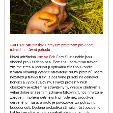
Brit Care Sustainable s hmyzím proteinem pro dobré
trávení a duševní pohodu
Nová udržitelná
krmiva Brit
Care Sustainable jsou
vhodná pro každého psa. Pomáhají zdravému trávení,
zmírnit stres a podporují optimální tělesnou kondici.
Krmiva obsahují vysoce stravitelné druhy proteinů, které
nezatěžují trávicí trakt, a pozitivně působí na celkovou
kondici a vývoj svaloviny. Hmyzí protein v nich
obsažený je extrémně stravitelným, vysoce chutným a
velmi dobře snášeným zdrojem bílkovin. Chov hmyzu je
zároveň mnohem šetrnější k přírodě než produkce
červeného masa, a proto je považován za potravinu
budoucnosti. Dodaná probiotika stimulují růst pozitivních
bakterií ve střevech a pomáhají posilovat imunitu.