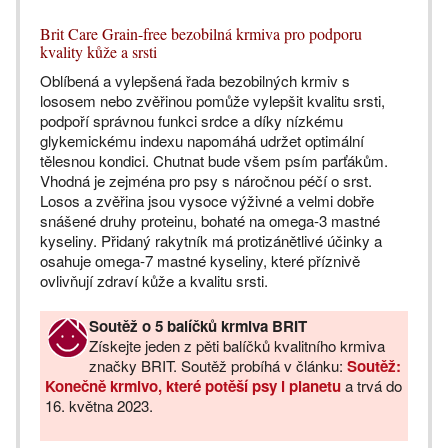
Brit Care Grain-free bezobilná krmiva pro podporu
kvality kůže a srsti
Oblíbená a vylepšená řada bezobilných krmiv s
lososem nebo zvěřinou pomůže vylepšit kvalitu srsti,
podpoří správnou funkci srdce a díky nízkému
glykemickému indexu napomáhá udržet optimální
tělesnou kondici. Chutnat bude všem psím parťákům.
Vhodná je zejména pro psy s náročnou péčí o srst.
Losos a zvěřina jsou vysoce výživné a velmi dobře
snášené druhy proteinu, bohaté na omega-3 mastné
kyseliny. Přidaný rakytník má protizánětlivé účinky a
osahuje omega-7 mastné kyseliny, které příznivě
ovlivňují zdraví kůže a kvalitu srsti.
Soutěž o 5 balíčků krmiva BRIT
Získejte jeden z pěti balíčků kvalitního krmiva
značky BRIT. Soutěž probíhá v článku:
Soutěž:
Konečně krmivo, které potěší psy i planetu
a trvá do
16. května 2023.