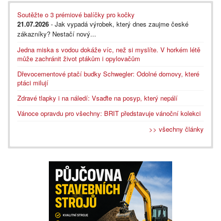
Soutěžte o 3 prémiové balíčky pro kočky
21.07.2026
- Jak vypadá výrobek, který dnes zaujme české
zákazníky? Nestačí nový...
Jedna miska s vodou dokáže víc, než si myslíte. V horkém létě
může zachránit život ptákům i opylovačům
Dřevocementové ptačí budky Schwegler: Odolné domovy, které
ptáci milují
Zdravé tlapky i na náledí: Vsaďte na posyp, který nepálí
Vánoce opravdu pro všechny: BRIT představuje vánoční kolekci
>> všechny články