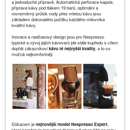
a jednoduché přípravě. Automatická perforace kapsle,
příprava kávy pod tlakem 19 barů, optimální a
rovnoměrný průtok vody přes mletou kávu jsou
základem dokonalého požitku každého milovníka
kvalitní kávy.
Inovace a nadčasový design jsou pro Nespresso
typické a vývoj jejich kávovarů jde stále kupředu s cílem
dopřát zákazníkovi
kávu té nejvyšší kvality
, a to co
možná nejkomfortněji.
Důkazem je
nejnovější model Nespresso Expert
,
který kombinuje inovativní design a funkce šité na míru.