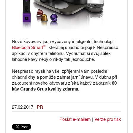
Nové kávovary jsou vybaveny inteligentní technologií
®
,
Bluetooth Smart
která jej snadno připojí k Nespresso
aplikaci v chytrém telefonu. Vychutnat si svůj šálek
lahodné kávy nebylo nikdy tak jednoduché.
Nespresso myslí na vše, zpříjemní vám poslední
chladné dny a pomůže zahnat jarní únavu. V dubnu při
zakoupení nového kávovaru získá každý zákazník
80
káv Grands Crus kvality zdarma
.
27.02.2017
|
PR
Poslat e-mailem
|
Verze pro tisk