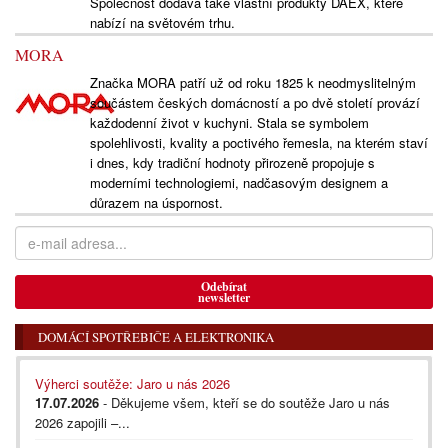
Společnost dodává také vlastní produkty DAEX, které
nabízí na světovém trhu.
MORA
Značka MORA patří už od roku 1825 k neodmyslitelným
součástem českých domácností a po dvě století provází
každodenní život v kuchyni. Stala se symbolem
spolehlivosti, kvality a poctivého řemesla, na kterém staví
i dnes, kdy tradiční hodnoty přirozeně propojuje s
moderními technologiemi, nadčasovým designem a
důrazem na úspornost.
Odebírat
newsletter
DOMÁCÍ SPOTŘEBIČE A ELEKTRONIKA
Výherci soutěže: Jaro u nás 2026
17.07.2026
- Děkujeme všem, kteří se do soutěže Jaro u nás
2026 zapojili –...