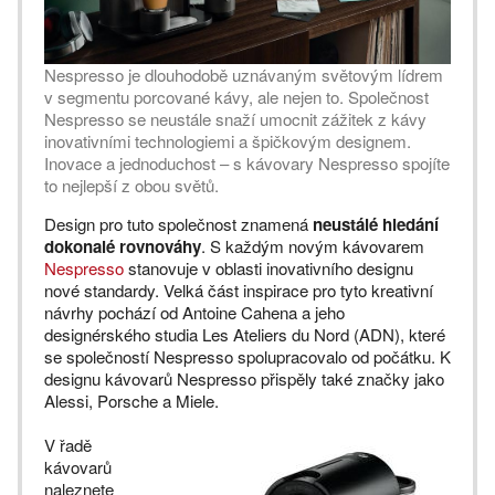
Nespresso je dlouhodobě uznávaným světovým lídrem
v segmentu porcované kávy, ale nejen to. Společnost
Nespresso se neustále snaží umocnit zážitek z kávy
inovativními technologiemi a špičkovým designem.
Inovace a jednoduchost – s kávovary Nespresso spojíte
to nejlepší z obou světů.
Design pro tuto společnost znamená
neustálé hledání
dokonalé rovnováhy
. S každým novým kávovarem
Nespresso
stanovuje v oblasti inovativního designu
nové standardy. Velká část inspirace pro tyto kreativní
návrhy pochází od Antoine Cahena a jeho
designérského studia Les Ateliers du Nord (ADN), které
se společností Nespresso spolupracovalo od počátku. K
designu kávovarů Nespresso přispěly také značky jako
Alessi, Porsche a Miele.
V řadě
kávovarů
naleznete