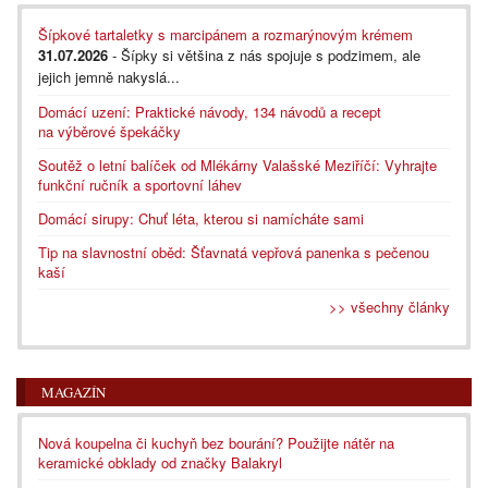
Šípkové tartaletky s marcipánem a rozmarýnovým krémem
31.07.2026
- Šípky si většina z nás spojuje s podzimem, ale
jejich jemně nakyslá...
Domácí uzení: Praktické návody, 134 návodů a recept
na výběrové špekáčky
Soutěž o letní balíček od Mlékárny Valašské Meziříčí: Vyhrajte
funkční ručník a sportovní láhev
Domácí sirupy: Chuť léta, kterou si namícháte sami
Tip na slavnostní oběd: Šťavnatá vepřová panenka s pečenou
kaší
>> všechny články
MAGAZÍN
Nová koupelna či kuchyň bez bourání? Použijte nátěr na
keramické obklady od značky Balakryl