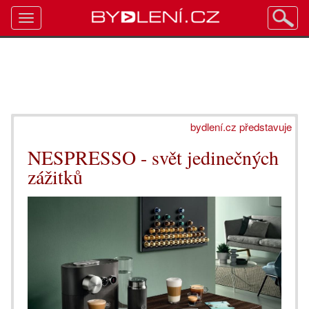
Toggle
navigation
bydlení.cz představuje
NESPRESSO - svět jedinečných
zážitků