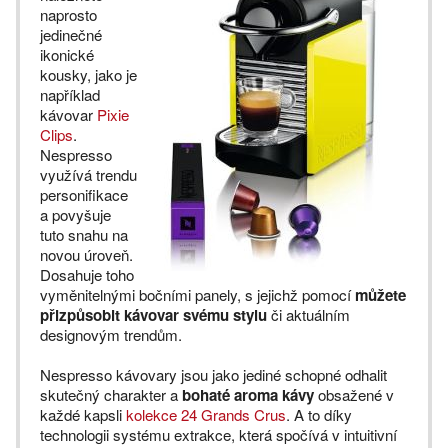
naprosto
jedinečné
ikonické
kousky, jako je
například
kávovar
Pixie
Clips
.
Nespresso
využívá trendu
personifikace
a povyšuje
tuto snahu na
novou úroveň.
Dosahuje toho
vyměnitelnými bočními panely, s jejichž pomocí
můžete
přizpůsobit kávovar svému stylu
či aktuálním
designovým trendům.
Nespresso kávovary jsou jako jediné schopné odhalit
skutečný charakter a
bohaté aroma kávy
obsažené v
každé kapsli
kolekce 24 Grands Crus
. A to díky
technologii systému extrakce, která spočívá v intuitivní