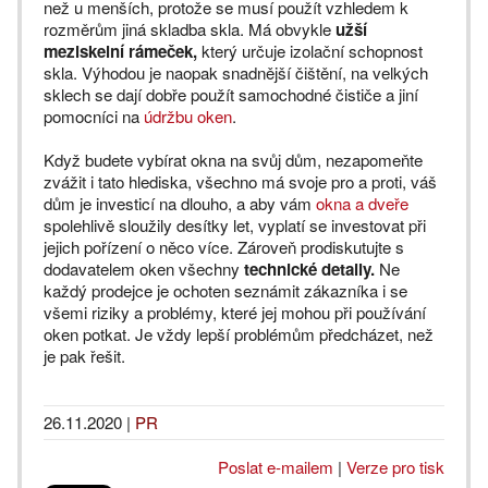
než u menších, protože se musí použít vzhledem k
rozměrům jiná skladba skla. Má obvykle
užší
meziskelní rámeček,
který určuje izolační schopnost
skla. Výhodou je naopak snadnější čištění, na velkých
sklech se dají dobře použít samochodné čističe a jiní
pomocníci na
údržbu oken
.
Když budete vybírat okna na svůj dům, nezapomeňte
zvážit i tato hlediska, všechno má svoje pro a proti, váš
dům je investicí na dlouho, a aby vám
okna a dveře
spolehlivě sloužily desítky let, vyplatí se investovat při
jejich pořízení o něco více. Zároveň prodiskutujte s
dodavatelem oken všechny
technické detaily.
Ne
každý prodejce je ochoten seznámit zákazníka i se
všemi riziky a problémy, které jej mohou při používání
oken potkat. Je vždy lepší problémům předcházet, než
je pak řešit.
26.11.2020
|
PR
Poslat e-mailem
|
Verze pro tisk