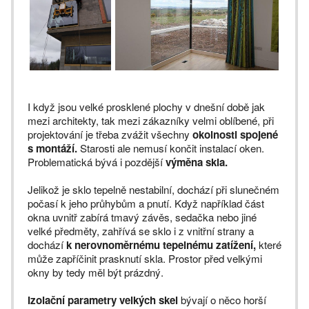
I když jsou velké prosklené plochy v dnešní době jak
mezi architekty, tak mezi zákazníky velmi oblíbené, při
projektování je třeba zvážit všechny
okolnosti spojené
s montáží.
Starosti ale nemusí končit instalací oken.
Problematická bývá i pozdější
výměna skla.
Jelikož je sklo tepelně nestabilní, dochází při slunečném
počasí k jeho průhybům a pnutí. Když například část
okna uvnitř zabírá tmavý závěs, sedačka nebo jiné
velké předměty, zahřívá se sklo i z vnitřní strany a
dochází
k nerovnoměrnému tepelnému zatížení,
které
může zapříčinit prasknutí skla. Prostor před velkými
okny by tedy měl být prázdný.
Izolační parametry velkých skel
bývají o něco horší