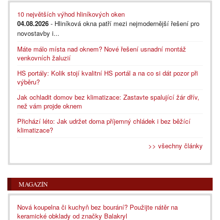
10 největších výhod hliníkových oken
04.08.2026
- Hliníková okna patří mezi nejmodernější řešení pro
novostavby i...
Máte málo místa nad oknem? Nové řešení usnadní montáž
venkovních žaluzií
HS portály: Kolik stojí kvalitní HS portál a na co si dát pozor při
výběru?
Jak ochladit domov bez klimatizace: Zastavte spalující žár dřív,
než vám projde oknem
Přichází léto: Jak udržet doma příjemný chládek i bez běžící
klimatizace?
>> všechny články
MAGAZÍN
Nová koupelna či kuchyň bez bourání? Použijte nátěr na
keramické obklady od značky Balakryl