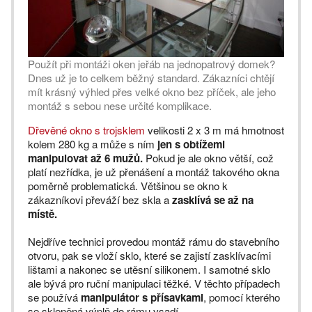
Použít při montáži oken jeřáb na jednopatrový domek?
Dnes už je to celkem běžný standard. Zákazníci chtějí
mít krásný výhled přes velké okno bez příček, ale jeho
montáž s sebou nese určité komplikace.
Dřevěné okno s trojsklem
velikosti 2 x 3 m má hmotnost
kolem 280 kg a může s ním
jen s obtížemi
manipulovat až 6 mužů.
Pokud je ale okno větší, což
platí nezřídka, je už přenášení a montáž takového okna
poměrně problematická. Většinou se okno k
zákazníkovi převáží bez skla a
zasklívá se až na
místě.
Nejdříve technici provedou montáž rámu do stavebního
otvoru, pak se vloží sklo, které se zajistí zasklívacími
lištami a nakonec se utěsní silikonem. I samotné sklo
ale bývá pro ruční manipulaci těžké. V těchto případech
se používá
manipulátor s přísavkami
, pomocí kterého
se skleněná výplň do rámu vsadí.