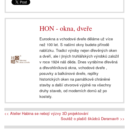
HON - okna, dveře
Eurookna a vchodové dveře děláme už více
než 100 let. S našimi okny budete přírodě
nablízku. Tradici výroby nejen dřevěných oken
a dveří, ale i jiných truhlářských výrobků založil
v roce 1924 náš děda. Dnes vyrábíme dřevěná
a dřevohliníková okna, vchodové dveře ,
posuvky a balkónové dveře, repliky
historických oken na památkově chráněné
stavby a další otvorové výplně na všechny
druhy staveb, od moderních domů až po
kostely.
<< Atelier Habina se nebojí výzvy 3D projektování
Soutěž o plašič škůdců Deramax® >>