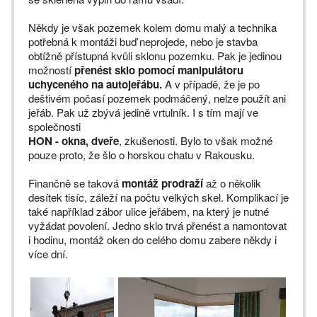
Někdy je však pozemek kolem domu malý a technika
potřebná k montáži buď neprojede, nebo je stavba
obtížně přístupná kvůli sklonu pozemku. Pak je jedinou
možností
přenést sklo pomocí manipulátoru
uchyceného na autojeřábu.
A v případě, že je po
deštivém počasí pozemek podmáčený, nelze použít ani
jeřáb. Pak už zbývá jedině vrtulník. I s tím mají ve
společnosti
HON - okna, dveře
, zkušenosti. Bylo to však možné
pouze proto, že šlo o horskou chatu v Rakousku.
Finančně se taková
montáž prodraží
až o několik
desítek tisíc, záleží na počtu velkých skel. Komplikací je
také například zábor ulice jeřábem, na který je nutné
vyžádat povolení. Jedno sklo trvá přenést a namontovat
i hodinu, montáž oken do celého domu zabere někdy i
více dní.