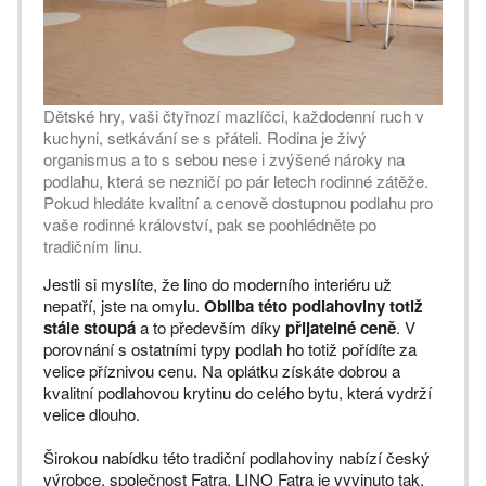
Dětské hry, vaši čtyřnozí mazlíčci, každodenní ruch v
kuchyni, setkávání se s přáteli. Rodina je živý
organismus a to s sebou nese i zvýšené nároky na
podlahu, která se nezničí po pár letech rodinné zátěže.
Pokud hledáte kvalitní a cenově dostupnou podlahu pro
vaše rodinné království, pak se poohlédněte po
tradičním linu.
Jestli si myslíte, že lino do moderního interiéru už
nepatří, jste na omylu.
Obliba této podlahoviny totiž
stále stoupá
a to především díky
přijatelné ceně
. V
porovnání s ostatními typy podlah ho totiž pořídíte za
velice příznivou cenu. Na oplátku získáte dobrou a
kvalitní podlahovou krytinu do celého bytu, která vydrží
velice dlouho.
Širokou nabídku této tradiční podlahoviny nabízí český
výrobce, společnost Fatra. LINO Fatra je vyvinuto tak,