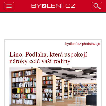
Toggle
navigation
bydlení.cz představuje
Lino. Podlaha, která uspokojí
nároky celé vaší rodiny