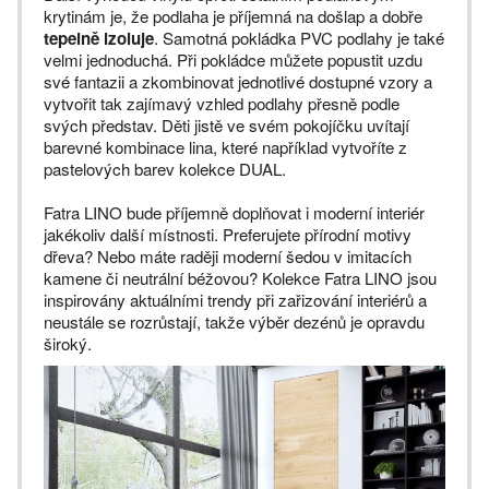
krytinám je, že podlaha je příjemná na došlap a dobře
tepelně izoluje
. Samotná pokládka PVC podlahy je také
velmi jednoduchá. Při pokládce můžete popustit uzdu
své fantazii a zkombinovat jednotlivé dostupné vzory a
vytvořit tak zajímavý vzhled podlahy přesně podle
svých představ. Děti jistě ve svém pokojíčku uvítají
barevné kombinace lina, které například vytvoříte z
pastelových barev kolekce DUAL.
Fatra LINO bude příjemně doplňovat i moderní interiér
jakékoliv další místnosti. Preferujete přírodní motivy
dřeva? Nebo máte raději moderní šedou v imitacích
kamene či neutrální béžovou? Kolekce Fatra LINO jsou
inspirovány aktuálními trendy při zařizování interiérů a
neustále se rozrůstají, takže výběr dezénů je opravdu
široký.