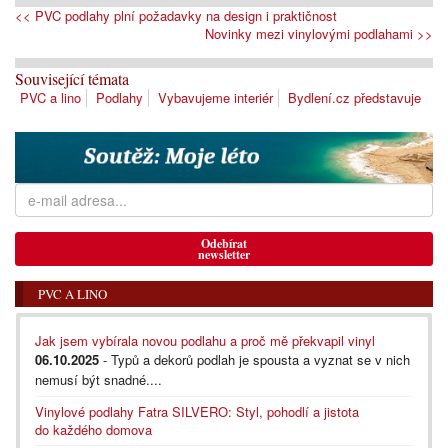
<< PVC podlahy plní požadavky na design i praktičnost
Novinky mezi vinylovými podlahami >>
Související témata
PVC a lino
Podlahy
Vybavujeme interiér
Bydlení.cz představuje
Odebírat
newsletter
PVC A LINO
Jak jsem vybírala novou podlahu a proč mě překvapil vinyl
06.10.2025
- Typů a dekorů podlah je spousta a vyznat se v nich
nemusí být snadné....
Vinylové podlahy Fatra SILVERO: Styl, pohodlí a jistota
do každého domova