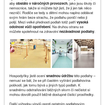
aby
obstálo v náročných provozech
, jako jsou školy či
nemocnice, takže si můžete být jisti, že ji jen tak něco
nezničí. Rodiče se tedy s dětmi mohou naplno oddávat
svým hrám beze strachu, že podlahu poničí nebo ji
polijí. Mezi velké přednosti podlah totiž patří
vysoká
odolnost vůči opotřebení
. Na druhou stranu se
můžete spolehnout na zdravotní
nezávadnost podlahy
.
Hospodyňky jistě ocení
snadnou údržbu
této podlahy –
nemusí se bát, že se při častém vytírání podlahovina
poškodí, jak tomu bývá u jiných typů podlah. K
snadnému odstraňování běžných skvrn či nečistot si
mohou dovolit použít běžně dostupné čisticí prostředky.
Další výhodou vinylů oproti ostatním podlahovým