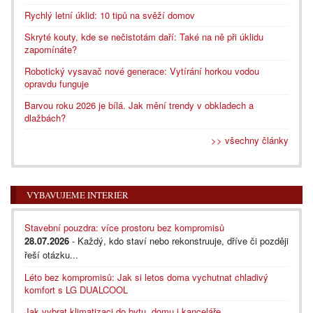
Rychlý letní úklid: 10 tipů na svěží domov
Skryté kouty, kde se nečistotám daří: Také na ně při úklidu
zapomínáte?
Robotický vysavač nové generace: Vytírání horkou vodou
opravdu funguje
Barvou roku 2026 je bílá. Jak mění trendy v obkladech a
dlažbách?
>> všechny články
VYBAVUJEME INTERIÉR
Stavební pouzdra: více prostoru bez kompromisů
28.07.2026
- Každý, kdo staví nebo rekonstruuje, dříve či později
řeší otázku...
Léto bez kompromisů: Jak si letos doma vychutnat chladivý
komfort s LG DUALCOOL
Jak vybrat klimatizaci do bytu, domu i kanceláře