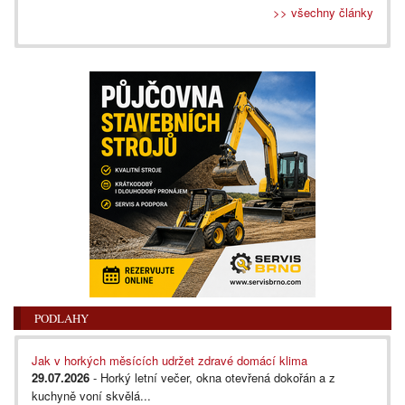
>> všechny články
PODLAHY
Jak v horkých měsících udržet zdravé domácí klima
29.07.2026
- Horký letní večer, okna otevřená dokořán a z
kuchyně voní skvělá...