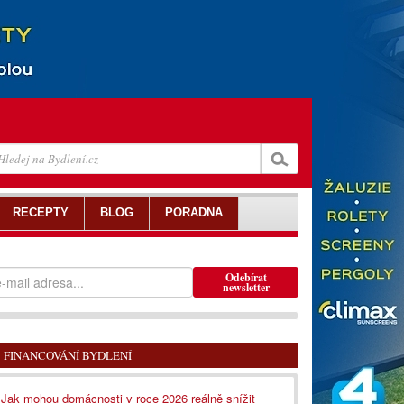
RECEPTY
BLOG
PORADNA
Odebírat
newsletter
FINANCOVÁNÍ BYDLENÍ
Jak mohou domácnosti v roce 2026 reálně snížit