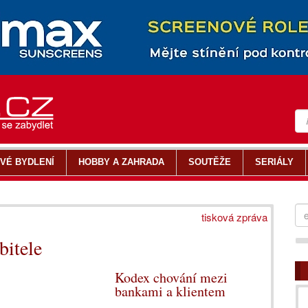
VÉ BYDLENÍ
HOBBY A ZAHRADA
SOUTĚŽE
SERIÁLY
tisková zpráva
bitele
Kodex chování mezi
bankami a klientem