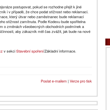
ejsnáze postupovat, pokud se rozhodne přejít k jiné
zník i v případě, že chce podat stížnost nebo reklamaci.
lamace, který útvar nebo zaměstnanec bude reklamaci
 jeho stížnost zamítnuta. Podle Kodexu bude spořitelna
hem o změnách všeobecných obchodních podmínek a
činnosti, aby zákazník měl čas zvážit, jak bude na nové
cz
v sekci
Stavební spoření
/Základní informace.
Poslat e-mailem
|
Verze pro tisk