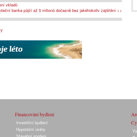
ení vkladů
teční banka půjčí až 5 milionů dočasně bez jakéhokoliv zajištění >>
vy
Financování bydlení
Arc
Cyk
Investiční bydlení
Hypoteční úvěry
Vy
Stavební spoření