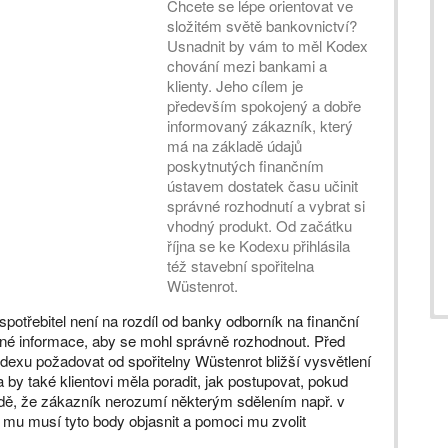
Chcete se lépe orientovat ve
složitém světě bankovnictví?
Usnadnit by vám to měl Kodex
chování mezi bankami a
klienty. Jeho cílem je
především spokojený a dobře
informovaný zákazník, který
má na základě údajů
poskytnutých finančním
ústavem dostatek času učinit
správné rozhodnutí a vybrat si
vhodný produkt. Od začátku
října se ke Kodexu přihlásila
též stavební spořitelna
Wüstenrot.
spotřebitel není na rozdíl od banky odborník na finanční
telné informace, aby se mohl správně rozhodnout. Před
exu požadovat od spořitelny Wüstenrot bližší vysvětlení
y také klientovi měla poradit, jak postupovat, pokud
adě, že zákazník nerozumí některým sdělením např. v
 mu musí tyto body objasnit a pomoci mu zvolit