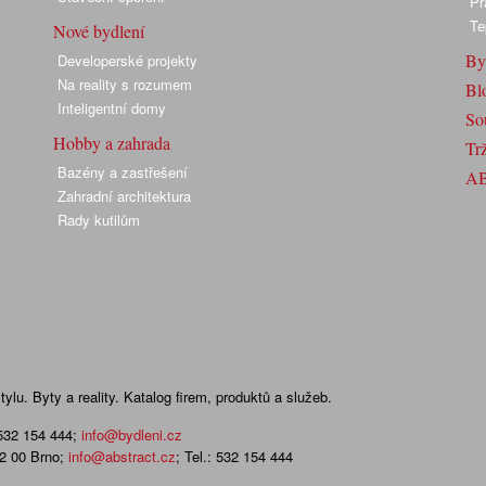
Pr
Te
Nové bydlení
By
Developerské projekty
Na reality s rozumem
Bl
Inteligentní domy
So
Hobby a zahrada
Trž
Bazény a zastřešení
A
Zahradní architektura
Rady kutilům
lu. Byty a reality. Katalog firem, produktů a služeb.
 532 154 444
;
info@bydleni.cz
02 00 Brno;
info@abstract.cz
; Tel.: 532 154 444