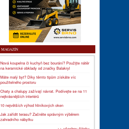
MAGAZÍN
Nová koupelna či kuchyň bez bourání? Použijte nátěr
na keramické obklady od značky Balakryl
Máte malý byt? Díky těmto tipům získáte víc
použitelného prostoru
Chaty a chalupy zažívají návrat. Podívejte se na 11
nejkrásnějších interiérů
10 největších výhod hliníkových oken
Jak zařídit terasu? Začněte správným výběrem
zahradního nábytku
>> všechny články