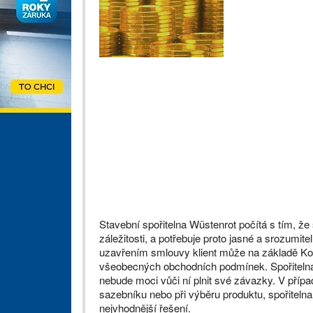
Stavební spořitelna Wüstenrot počítá s tím, že 
záležitosti, a potřebuje proto jasné a srozumi
uzavřením smlouvy klient může na základě Kod
všeobecných obchodních podmínek. Spořitelna b
nebude moci vůči ní plnit své závazky. V příp
sazebníku nebo při výběru produktu, spořitelna
nejvhodnější řešení.