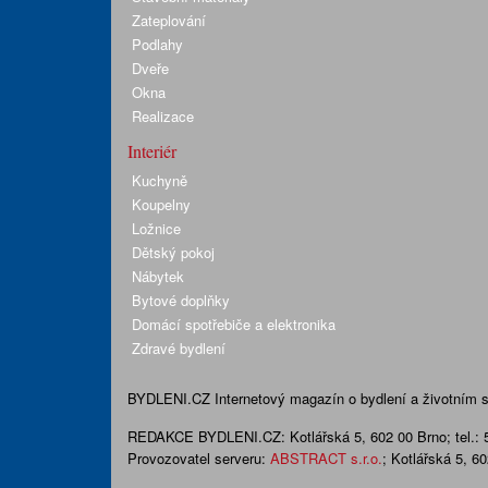
Zateplování
Podlahy
Dveře
Okna
Realizace
Interiér
Kuchyně
Koupelny
Ložnice
Dětský pokoj
Nábytek
Bytové doplňky
Domácí spotřebiče a elektronika
Zdravé bydlení
BYDLENI.CZ
Internetový magazín o bydlení a životním sty
REDAKCE BYDLENI.CZ:
Kotlářská 5, 602 00 Brno;
tel.:
Provozovatel serveru:
ABSTRACT s.r.o.
; Kotlářská 5, 6