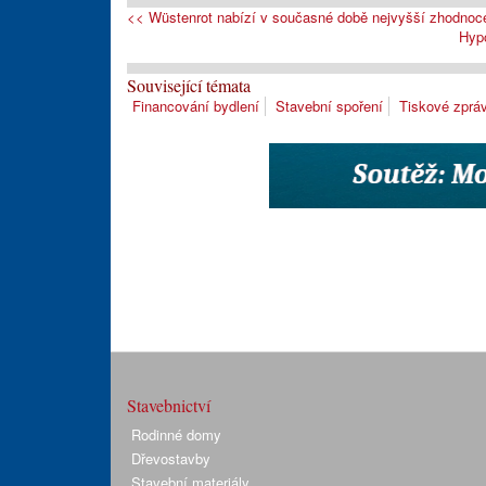
<< Wüstenrot nabízí v současné době nejvyšší zhodnoc
Hypo
Související témata
Financování bydlení
Stavební spoření
Tiskové zprá
Stavebnictví
Rodinné domy
Dřevostavby
Stavební materiály