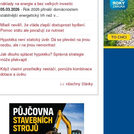
náklady na energie a bez velkých investic
05.03.2026
- Rok 2026 přináší domácnostem
stabilnější energetický trh než v...
Mladí nevěří, že vláda zlepší dostupnost bydlení.
Pomoc státu ale považují za nutnost
Hypotéka není statický úvěr. Dá se převést na jinou
osobu, ale i na jinou nemovitost
Jak dlouho splácet hypotéku? Správná strategie
může překvapit
Když vlastní prostředky nestačí, pomůže kombinace
dotace a úvěru
>> všechny články