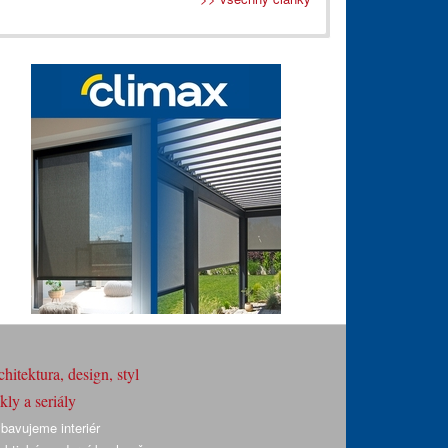
hitektura, design, styl
ly a seriály
bavujeme interiér