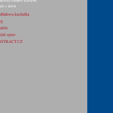
aktická moderní kuchyně
plo v domě
dlínkova kuchařka
og
utěže
iště zpráv
BSTRACT.CZ