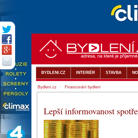
BYDLENI.CZ
INTERIÉR
STAVBA
NO
Bydlení.cz
Financování bydlení
Lepší informovanost spotře