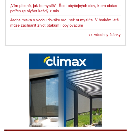
„Vím přesně, jak to myslíš". Šest obyčejných slov, která občas
potřebuje slyšet každý z nás
Jedna miska s vodou dokáže víc, než si myslíte. V horkém létě
může zachránit život ptákům i opylovačům
>> všechny články