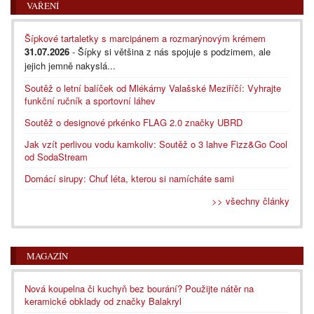
VAŘENÍ
Šípkové tartaletky s marcipánem a rozmarýnovým krémem
31.07.2026
- Šípky si většina z nás spojuje s podzimem, ale
jejich jemně nakyslá...
Soutěž o letní balíček od Mlékárny Valašské Meziříčí: Vyhrajte
funkční ručník a sportovní láhev
Soutěž o designové prkénko FLAG 2.0 značky UBRD
Jak vzít perlivou vodu kamkoliv: Soutěž o 3 lahve Fizz&Go Cool
od SodaStream
Domácí sirupy: Chuť léta, kterou si namícháte sami
>> všechny články
MAGAZÍN
Nová koupelna či kuchyň bez bourání? Použijte nátěr na
keramické obklady od značky Balakryl