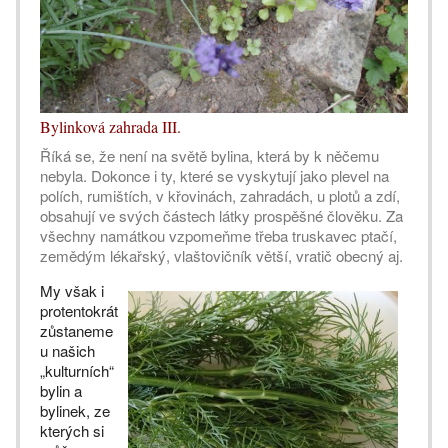
Bylinková zahrada III.
Říká se, že není na světě bylina, která by k něčemu
nebyla. Dokonce i ty, které se vyskytují jako plevel na
polích, rumištích, v křovinách, zahradách, u plotů a zdí,
obsahují ve svých částech látky prospěšné člověku. Za
všechny namátkou vzpomeňme třeba truskavec ptačí,
zemědým lékařský, vlaštovičník větší, vratič obecný aj.
My však i
protentokrát
zůstaneme
u našich
„kulturních“
bylin a
bylinek, ze
kterých si