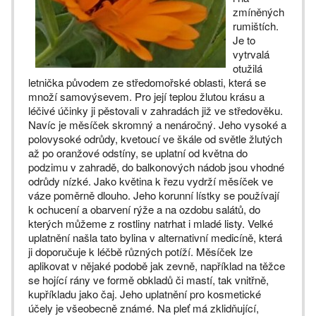
zmíněných
rumištích.
Je to
vytrvalá
otužilá
letnička původem ze středomořské oblasti, která se
množí samovýsevem. Pro její teplou žlutou krásu a
léčivé účinky ji pěstovali v zahradách již ve středověku.
Navíc je měsíček skromný a nenáročný. Jeho vysoké a
polovysoké odrůdy, kvetoucí ve škále od světle žlutých
až po oranžové odstíny, se uplatní od května do
podzimu v zahradě, do balkonových nádob jsou vhodné
odrůdy nízké. Jako květina k řezu vydrží měsíček ve
váze poměrně dlouho. Jeho korunní lístky se používají
k ochucení a obarvení rýže a na ozdobu salátů, do
kterých můžeme z rostliny natrhat i mladé listy. Velké
uplatnění našla tato bylina v alternativní medicíně, která
ji doporučuje k léčbě různých potíží. Měsíček lze
aplikovat v nějaké podobě jak zevně, například na těžce
se hojící rány ve formě obkladů či mastí, tak vnitřně,
kupříkladu jako čaj. Jeho uplatnění pro kosmetické
účely je všeobecně známé. Na pleť má zklidňující,