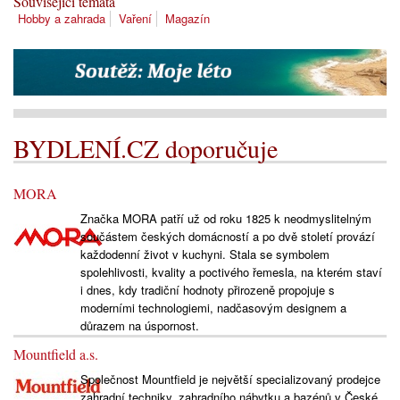
Související témata
Hobby a zahrada
Vaření
Magazín
BYDLENÍ.CZ doporučuje
MORA
Značka MORA patří už od roku 1825 k neodmyslitelným
součástem českých domácností a po dvě století provází
každodenní život v kuchyni. Stala se symbolem
spolehlivosti, kvality a poctivého řemesla, na kterém staví
i dnes, kdy tradiční hodnoty přirozeně propojuje s
moderními technologiemi, nadčasovým designem a
důrazem na úspornost.
Mountfield a.s.
Společnost Mountfield je největší specializovaný prodejce
zahradní techniky, zahradního nábytku a bazénů v České