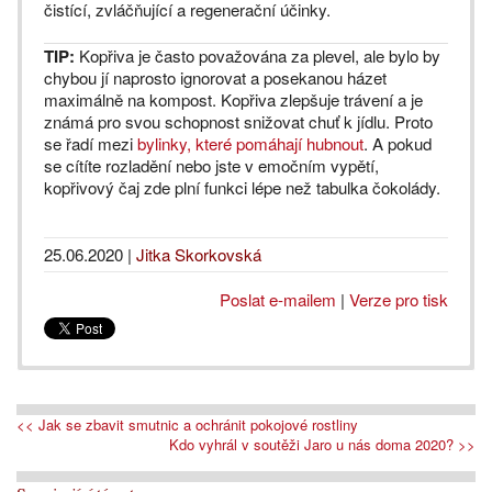
čistící, zvláčňující a regenerační účinky.
TIP:
Kopřiva je často považována za plevel, ale bylo by
chybou jí naprosto ignorovat a posekanou házet
maximálně na kompost. Kopřiva zlepšuje trávení a je
známá pro svou schopnost snižovat chuť k jídlu. Proto
se řadí mezi
bylinky, které pomáhají hubnout
. A pokud
se cítíte rozladění nebo jste v emočním vypětí,
kopřivový čaj zde plní funkci lépe než tabulka čokolády.
25.06.2020
|
Jitka Skorkovská
Poslat e-mailem
|
Verze pro tisk
<< Jak se zbavit smutnic a ochránit pokojové rostliny
Kdo vyhrál v soutěži Jaro u nás doma 2020? >>