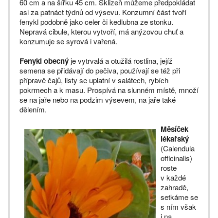
60 cm a na šířku 45 cm. Sklizeň můžeme předpokládat
asi za patnáct týdnů od výsevu. Konzumní část tvoří
fenykl podobně jako celer či kedlubna ze stonku.
Nepravá cibule, kterou vytvoří, má anýzovou chuť a
konzumuje se syrová i vařená.
Fenykl obecný
je vytrvalá a otužilá rostlina, jejíž
semena se přidávají do pečiva, používají se též při
přípravě čajů, listy se uplatní v salátech, rybích
pokrmech a k masu. Prospívá na slunném místě, množí
se na jaře nebo na podzim výsevem, na jaře také
dělením.
Měsíček
lékařský
(Calendula
officinalis)
roste
v každé
zahradě,
setkáme se
s ním však
i na