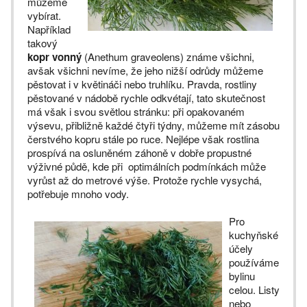
můžeme
vybírat.
Například
takový
kopr vonný
(Anethum graveolens) známe všichni,
avšak všichni nevíme, že jeho nižší odrůdy můžeme
pěstovat i v květináči nebo truhlíku. Pravda, rostliny
pěstované v nádobě rychle odkvétají, tato skutečnost
má však i svou světlou stránku: při opakovaném
výsevu, přibližně každé čtyři týdny, můžeme mít zásobu
čerstvého kopru stále po ruce. Nejlépe však rostlina
prospívá na osluněném záhoně v dobře propustné
výživné půdě, kde při optimálních podmínkách může
vyrůst až do metrové výše. Protože rychle vysychá,
potřebuje mnoho vody.
Pro
kuchyňské
účely
používáme
bylinu
celou. Listy
nebo