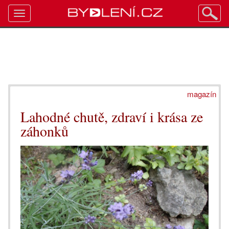
Toggle
navigation
magazín
Lahodné chutě, zdraví i krása ze
záhonků