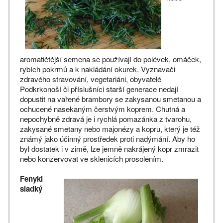
aromatičtější semena se používají do polévek, omáček,
rybích pokrmů a k nakládání okurek. Vyznavači
zdravého stravování, vegetariáni, obyvatelé
Podkrkonoší či příslušníci starší generace nedají
dopustit na vařené brambory se zakysanou smetanou a
ochucené nasekaným čerstvým koprem. Chutná a
nepochybně zdravá je i rychlá pomazánka z tvarohu,
zakysané smetany nebo majonézy a kopru, který je též
známý jako účinný prostředek proti nadýmání. Aby ho
byl dostatek i v zimě, lze jemně nakrájený kopr zmrazit
nebo konzervovat ve sklenicích prosolením.
Fenykl
sladký