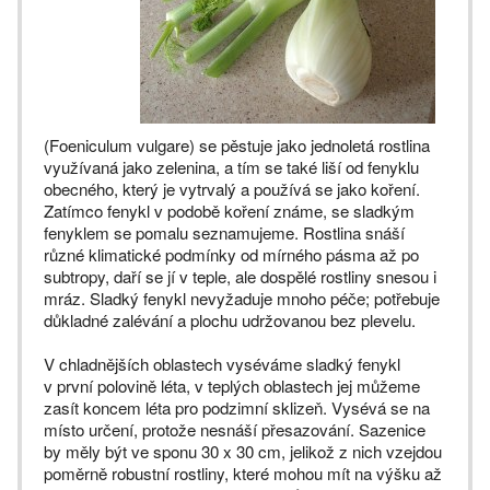
(Foeniculum vulgare) se pěstuje jako jednoletá rostlina
využívaná jako zelenina, a tím se také liší od fenyklu
obecného, který je vytrvalý a používá se jako koření.
Zatímco fenykl v podobě koření známe, se sladkým
fenyklem se pomalu seznamujeme. Rostlina snáší
různé klimatické podmínky od mírného pásma až po
subtropy, daří se jí v teple, ale dospělé rostliny snesou i
mráz. Sladký fenykl nevyžaduje mnoho péče; potřebuje
důkladné zalévání a plochu udržovanou bez plevelu.
V chladnějších oblastech vyséváme sladký fenykl
v první polovině léta, v teplých oblastech jej můžeme
zasít koncem léta pro podzimní sklizeň. Vysévá se na
místo určení, protože nesnáší přesazování. Sazenice
by měly být ve sponu 30 x 30 cm, jelikož z nich vzejdou
poměrně robustní rostliny, které mohou mít na výšku až