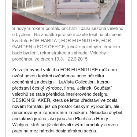
S novým rokem pomalu přichází i další sezóna veletrhů
o bydlení. Na začátku jara se můžete těšit na oblíbené
kvarteto FOR HABITAT, FOR FURNITURE, FOR
GARDEN a FOR OFFICE, jehož společným tématem
bude bydlení, rekonstrukce a zahrada. Veletrhy
proběhnou ve dnech 19.3. - 22.3.2015.
Ze zajímavostí veletrhu FOR FURNITURE můžeme
uvést novou kolekci ověnčenou hned několika
oceněními za design - LaVista Collection, kterou
představí český výrobce, firma Jelínek. Součástí
veletrhů se stala přehlídka interiérového designu
DESIGN SHAKER, která se letos představí ve zcela
novém formátu, jež dá prostor českým výrobcům, ale i
renomovaným zahraničním značkám. Nebudou chybět
ani taková jména jako jsou Jan Plecháč a Henry
Wielgus, kteří se již etablovali svými produkty a svou
prací na mezinárodní designérskou scénu.