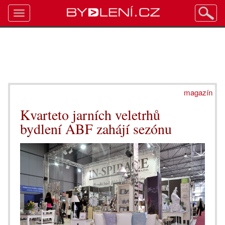
Toggle
navigation
magazín
Kvarteto jarních veletrhů
bydlení ABF zahájí sezónu