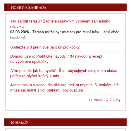
HOBBY A ZAHRADA
Jak zařídit terasu? Začněte správným výběrem zahradního
nábytku
03.08.2026
- Terasa může být místem pro ranní kávu, letní oběd
i večerní...
Soutěžte o 3 prémiové balíčky pro kočky
Domácí uzení: Praktické návody, 134 návodů a recept
na výběrové špekáčky
„Vím přesně, jak to myslíš". Šest obyčejných slov, která občas
potřebuje slyšet každý z nás
Jedna miska s vodou dokáže víc, než si myslíte. V horkém létě
může zachránit život ptákům i opylovačům
>> všechny články
MAGAZÍN