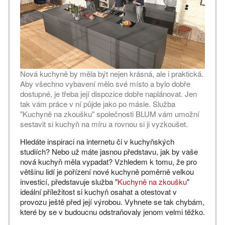
Nová kuchyně by měla být nejen krásná, ale i praktická.
Aby všechno vybavení mělo své místo a bylo dobře
dostupné, je třeba její dispozice dobře naplánovat. Jen
tak vám práce v ní půjde jako po másle. Služba
"Kuchyně na zkoušku" společnosti BLUM vám umožní
sestavit si kuchyň na míru a rovnou si ji vyzkoušet.
Hledáte inspiraci na internetu či v kuchyňských
studiích? Nebo už máte jasnou představu, jak by vaše
nová kuchyň měla vypadat? Vzhledem k tomu, že pro
většinu lidí je pořízení nové kuchyně poměrně velkou
investicí, představuje služba "
Kuchyně na zkoušku
"
ideální příležitost si kuchyň osahat a otestovat v
provozu ještě před její výrobou. Vyhnete se tak chybám,
které by se v budoucnu odstraňovaly jenom velmi těžko.