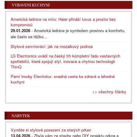
VYBAVENÍ KUCHYNÍ
Americká lednice na míru: Haier přináší luxus a prostor bez
kompromisů
29.01.2026
- Americká lednice je symbolem prostoru a komfortu,
ale často se těžko...
Stylové servírování: jak na mozaikový podnos
LG Electronics uvádí na český trh kompletní řadu vestavných
spotřebičů, které spojují styl, inovace a chytrou technologii
ThinQ
Parní trouby Electrolux: snadná cesta ke zdravé a lahodné
kuchyni
>> všechny články
NÁBYTEK
Vyrobte si stylové posezení ze starých prken
13.04.2026
- Zbyla vám ze stavby nebo DIY projektu prkna a