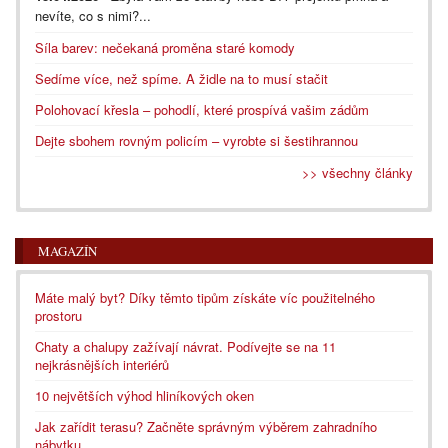
nevíte, co s nimi?...
Síla barev: nečekaná proměna staré komody
Sedíme více, než spíme. A židle na to musí stačit
Polohovací křesla – pohodlí, které prospívá vašim zádům
Dejte sbohem rovným policím – vyrobte si šestihrannou
>> všechny články
MAGAZÍN
Máte malý byt? Díky těmto tipům získáte víc použitelného
prostoru
Chaty a chalupy zažívají návrat. Podívejte se na 11
nejkrásnějších interiérů
10 největších výhod hliníkových oken
Jak zařídit terasu? Začněte správným výběrem zahradního
nábytku