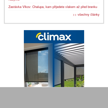
Zastávka Vlkov: Chalupa, kam přijedete vlakem až před branku
>> všechny články