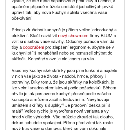
zjistíte, že vše máte naplánované prakticky a účelně, v
opačném případě můžete umístění jednotlivých prvků
upravit tak, aby nová kuchyň splnila všechna vaše
očekávání.
Princip zkušební kuchyně je přitom velice jednoduchý a
efektivní. Stačí navštívit
nový showroom
firmy BLUM a
vzít si s sebou vaše návrhy. Odborný poradce vám dá
tipy a
doporučení
pro zlepšení ergonomie, abyste se v
kuchyni příliš nenaběhali nebo se nemuseli ohýbat do
skříněk. Konečné slovo je ale jenom na vás.
Všechny kuchyňské skříňky jsou plně funkční a najdete
v nich vše jako ze života - nádobí, hrnce, příbory i
potraviny. Díky tomu, že jsou skříňky na kolečkách, je
lze velmi snadno přemisťovat podle požadavků. Během
chvíle je tak postavena kuchyň přesně podle vašeho
konceptu a můžete začít s testováním. Nevyhovuje
umístění skříňky s šuplíky? Je pracovní deska příliš
malá? Velice rychle je vytvořena nová varianta a vy
hned vidíte výsledek. Vše můžete zkoušet tak dlouho,
dokud nebudete spokojeni. Přímo před vámi tak roste
nový kus vašeho domova, který se vám dokonale