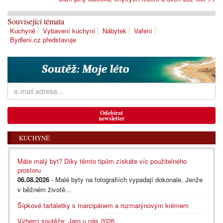
Související témata
Kuchyně
Vybavení kuchyní
Nábytek
Vaření
Bydlení.cz představuje
Odebírat
newsletter
KUCHYNĚ
Máte malý byt? Díky těmto tipům získáte víc použitelného
prostoru
06.08.2026
- Malé byty na fotografiích vypadají dokonale. Jenže
v běžném životě...
Šípkové tartaletky s marcipánem a rozmarýnovým krémem
Výherci soutěže: Jaro u nás 2026