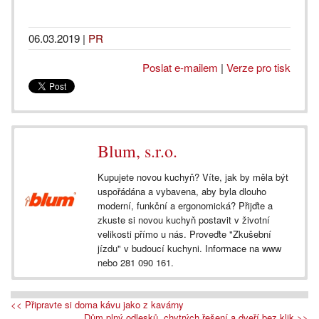
06.03.2019
|
PR
Poslat e-mailem
|
Verze pro tisk
Blum, s.r.o.
Kupujete novou kuchyň? Víte, jak by měla být
uspořádána a vybavena, aby byla dlouho
moderní, funkční a ergonomická? Přijďte a
zkuste si novou kuchyň postavit v životní
velikosti přímo u nás. Proveďte "Zkušební
jízdu" v budoucí kuchyni. Informace na www
nebo 281 090 161.
<< Připravte si doma kávu jako z kavárny
Dům plný odlesků, chytrých řešení a dveří bez klik >>