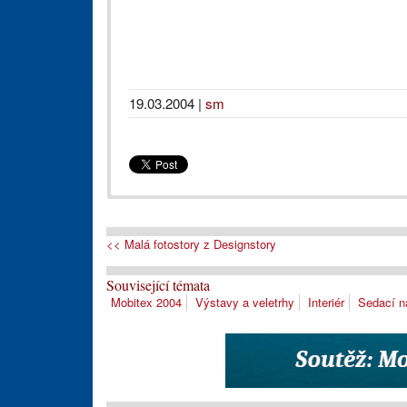
19.03.2004
|
sm
<< Malá fotostory z Designstory
Související témata
Mobitex 2004
Výstavy a veletrhy
Interiér
Sedací n