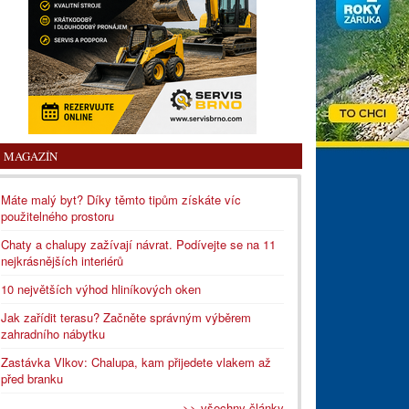
MAGAZÍN
Máte malý byt? Díky těmto tipům získáte víc
použitelného prostoru
Chaty a chalupy zažívají návrat. Podívejte se na 11
nejkrásnějších interiérů
10 největších výhod hliníkových oken
Jak zařídit terasu? Začněte správným výběrem
zahradního nábytku
Zastávka Vlkov: Chalupa, kam přijedete vlakem až
před branku
>> všechny články