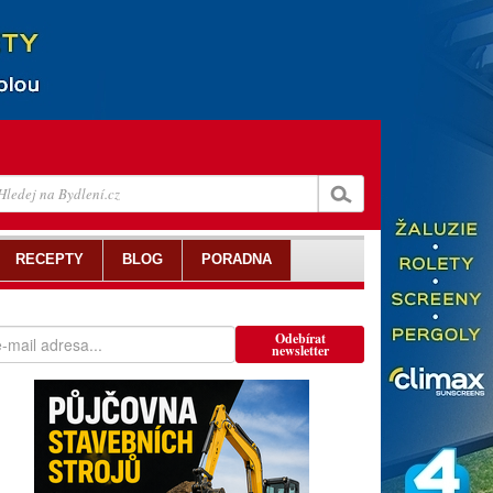
RECEPTY
BLOG
PORADNA
Odebírat
newsletter