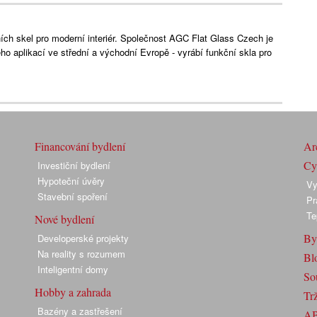
ích skel pro moderní interiér. Společnost AGC Flat Glass Czech je
ho aplikací ve střední a východní Evropě - vyrábí funkční skla pro
Financování bydlení
Arc
Cyk
Investiční bydlení
Hypoteční úvěry
Vy
Stavební spoření
Pr
Te
Nové bydlení
By
Developerské projekty
Na reality s rozumem
Bl
Inteligentní domy
So
Hobby a zahrada
Trž
Bazény a zastřešení
A