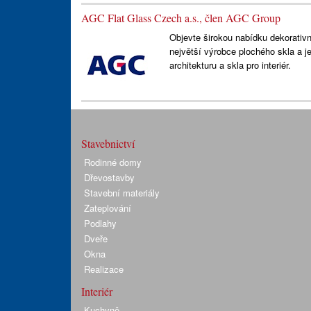
AGC Flat Glass Czech a.s., člen AGC Group
Objevte širokou nabídku dekorativn
největší výrobce plochého skla a je
architekturu a skla pro interiér.
Stavebnictví
Rodinné domy
Dřevostavby
Stavební materiály
Zateplování
Podlahy
Dveře
Okna
Realizace
Interiér
Kuchyně