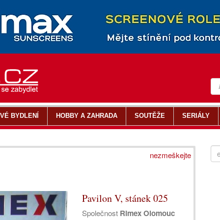
VÉ BYDLENÍ
HOBBY A ZAHRADA
SOUTĚŽE
SERIÁLY
nezmeškejte
Pavilon V, stánek 025
Společnost
Rimex Olomouc