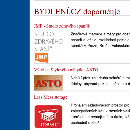
BYDLENÍ.CZ doporučuje
JMP - Studio zdravého spaní®
Značkové matrace a rošty pro dospě
postelí a ložnic, rozkládací postel
spaní® v Praze, Brně a Valašském 
Výrobce Stylového nábytku ASTO
Nabízí přes 150 druhů solitérů z m
jídelny, obývací pokoje, ložnice a d
Less Mess storage
Pronájem skladovacích prostor pro
zabezpečených kójí v různých veli
které doma nemají místo (kola, lyž
obchodního zboží.