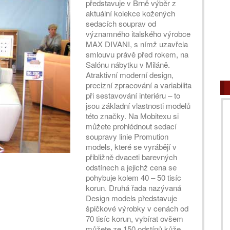
představuje v Brně výběr z
aktuální kolekce kožených
sedacích souprav od
významného italského výrobce
MAX DIVANI, s nímž uzavřela
smlouvu právě před rokem, na
Salónu nábytku v Miláně.
Atraktivní moderní design,
precizní zpracování a variabilita
při sestavování interiéru – to
jsou základní vlastnosti modelů
této značky. Na Mobitexu si
můžete prohlédnout sedací
soupravy linie Promution
models, které se vyrábějí v
přibližně dvaceti barevných
odstínech a jejichž cena se
pohybuje kolem 40 – 50 tisíc
korun. Druhá řada nazývaná
Design models představuje
špičkové výrobky v cenách od
70 tisíc korun, vybírat ovšem
můžete ze 150 odstínů kůže.