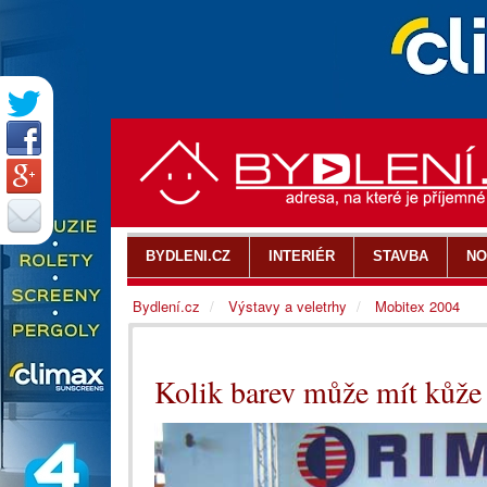
BYDLENI.CZ
INTERIÉR
STAVBA
NO
Bydlení.cz
Výstavy a veletrhy
Mobitex 2004
Kolik barev může mít kůže