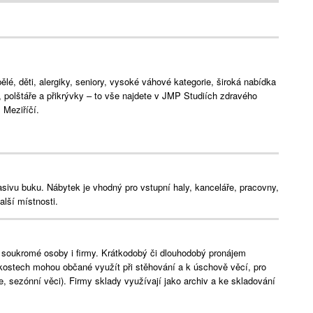
lé, děti, alergiky, seniory, vysoké váhové kategorie, široká nabídka
e, polštáře a přikrývky – to vše najdete v JMP Studiích zdravého
Meziříčí.
asivu buku. Nábytek je vhodný pro vstupní haly, kanceláře, pracovny,
alší místnosti.
 soukromé osoby i firmy. Krátkodobý či dlouhodobý pronájem
kostech mohou občané využít při stěhování a k úschově věcí, pro
e, sezónní věci). Firmy sklady využívají jako archiv a ke skladování